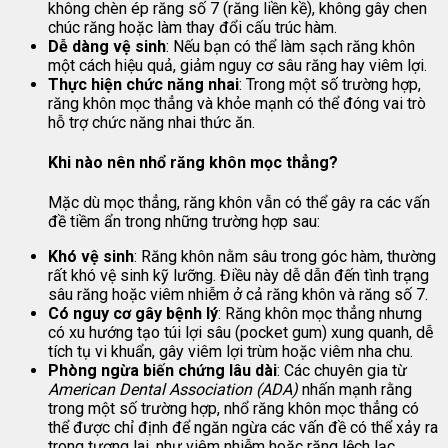
không chèn ép răng số 7 (răng liền kề), không gây chen
chúc răng hoặc làm thay đổi cấu trúc hàm.
Dễ dàng vệ sinh
: Nếu bạn có thể làm sạch răng khôn
một cách hiệu quả, giảm nguy cơ sâu răng hay viêm lợi.
Thực hiện chức năng nhai
: Trong một số trường hợp,
răng khôn mọc thẳng và khỏe mạnh có thể đóng vai trò
hỗ trợ chức năng nhai thức ăn.
Khi nào nên nhổ răng khôn mọc thẳng?
Mặc dù mọc thẳng, răng khôn vẫn có thể gây ra các vấn
đề tiềm ẩn trong những trường hợp sau:
Khó vệ sinh
: Răng khôn nằm sâu trong góc hàm, thường
rất khó vệ sinh kỹ lưỡng. Điều này dễ dẫn đến tình trạng
sâu răng hoặc viêm nhiễm ở cả răng khôn và răng số 7.
Có nguy cơ gây bệnh lý
: Răng khôn mọc thẳng nhưng
có xu hướng tạo túi lợi sâu (pocket gum) xung quanh, dễ
tích tụ vi khuẩn, gây viêm lợi trùm hoặc viêm nha chu.
Phòng ngừa biến chứng lâu dài
: Các chuyên gia từ
American Dental Association (ADA)
nhấn mạnh rằng
trong một số trường hợp, nhổ răng khôn mọc thẳng có
thể được chỉ định để ngăn ngừa các vấn đề có thể xảy ra
trong tương lai, như viêm nhiễm hoặc răng lệch lạc.