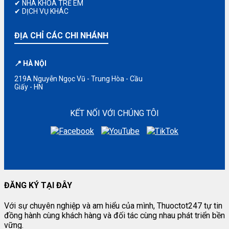
✔ NHA KHOA TRẺ EM
✔ DỊCH VỤ KHÁC
ĐỊA CHỈ CÁC CHI NHÁNH
📍 HÀ NỘI
219A Nguyễn Ngọc Vũ - Trung Hòa - Cầu
Giấy - HN
KẾT NỐI VỚI CHÚNG TÔI
ĐĂNG KÝ TẠI ĐÂY
Với sự chuyên nghiệp và am hiểu của mình, Thuoctot247 tự tin
đồng hành cùng khách hàng và đối tác cùng nhau phát triển bền
vững.