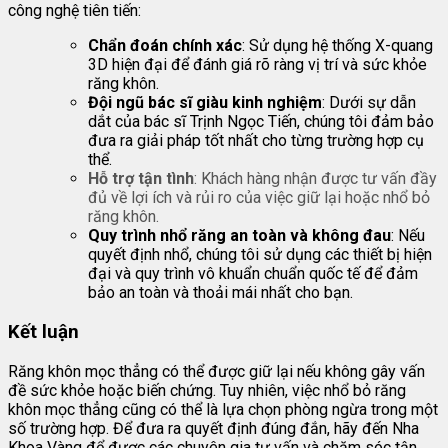
công nghệ tiên tiến:
Chẩn đoán chính xác
: Sử dụng hệ thống X-quang
3D hiện đại để đánh giá rõ ràng vị trí và sức khỏe
răng khôn.
Đội ngũ bác sĩ giàu kinh nghiệm
: Dưới sự dẫn
dắt của bác sĩ Trịnh Ngọc Tiến, chúng tôi đảm bảo
đưa ra giải pháp tốt nhất cho từng trường hợp cụ
thể.
Hỗ trợ tận tình
: Khách hàng nhận được tư vấn đầy
đủ về lợi ích và rủi ro của việc giữ lại hoặc nhổ bỏ
răng khôn.
Quy trình nhổ răng an toàn và không đau
: Nếu
quyết định nhổ, chúng tôi sử dụng các thiết bị hiện
đại và quy trình vô khuẩn chuẩn quốc tế để đảm
bảo an toàn và thoải mái nhất cho bạn.
Kết luận
Răng khôn mọc thẳng có thể được giữ lại nếu không gây vấn
đề sức khỏe hoặc biến chứng. Tuy nhiên, việc nhổ bỏ răng
khôn mọc thẳng cũng có thể là lựa chọn phòng ngừa trong một
số trường hợp. Để đưa ra quyết định đúng đắn, hãy đến Nha
Khoa Vàng để được các chuyên gia tư vấn và chăm sóc tận