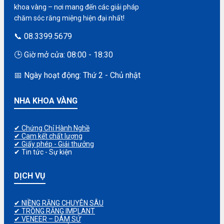
khoa vàng – nơi mang đến các giải pháp
chăm sóc răng miệng hiện đại nhất!
📞 08.3399.5679
🕒 Giờ mở cửa: 08:00 - 18:30
📅 Ngày hoạt động: Thứ 2 - Chủ nhật
NHA KHOA VÀNG
✔ Chứng Chỉ Hành Nghề
✔ Cam kết chất lượng
✔ Giấy phép - Giải thưởng
✔ Tin tức - Sự kiện
DỊCH VỤ
✔ NIỀNG RĂNG CHUYÊN SÂU
✔ TRỒNG RĂNG IMPLANT
✔ VENEER – DÁM SỨ