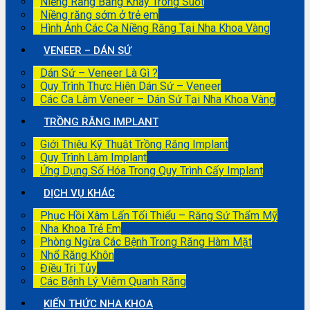
Niềng Răng Bằng Khay Trong Suốt
Niềng răng sớm ở trẻ em
Hình Ảnh Các Ca Niềng Răng Tại Nha Khoa Vàng
VENEER – DÁN SỨ
Dán Sứ – Veneer Là Gì ?
Quy Trình Thực Hiện Dán Sứ – Veneer
Các Ca Làm Veneer – Dán Sứ Tại Nha Khoa Vàng
TRỒNG RĂNG IMPLANT
Giới Thiệu Kỹ Thuật Trồng Răng Implant
Quy Trình Làm Implant
Ứng Dụng Số Hóa Trong Quy Trình Cấy Implant
DỊCH VỤ KHÁC
Phục Hồi Xâm Lấn Tối Thiểu – Răng Sứ Thẩm Mỹ
Nha Khoa Trẻ Em
Phòng Ngừa Các Bệnh Trong Răng Hàm Mặt
Nhổ Răng Khôn
Điều Trị Tủy
Các Bệnh Lý Viêm Quanh Răng
KIẾN THỨC NHA KHOA