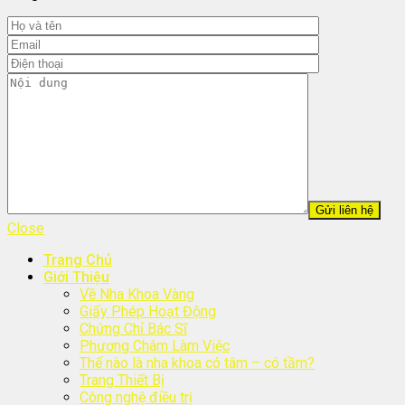
Close
Trang Chủ
Giới Thiệu
Về Nha Khoa Vàng
Giấy Phép Hoạt Động
Chứng Chỉ Bác Sĩ
Phương Châm Làm Việc
Thế nào là nha khoa có tâm – có tầm?
Trang Thiết Bị
Công nghệ điều trị