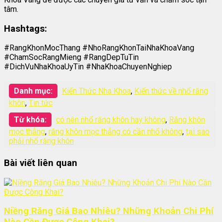
tâm.
Hashtags:
#RangKhonMocThang #NhoRangKhonTaiNhaKhoaVang
#ChamSocRangMieng #RangDepTuTin
#DichVuNhaKhoaUyTin #NhaKhoaChuyenNghiep
Danh mục:
Kiến Thức Nha Khoa
,
Kiến thức về nhổ răng
khôn
,
Tin tức
Từ khóa:
có nên nhổ răng khôn hay không
,
Răng khôn
mọc thẳng
,
răng khôn mọc thẳng có cần nhổ không
,
tại sao
phải nhổ răng khôn
Bài viết liên quan
Niềng Răng Giá Bao Nhiêu? Những Khoản Chi Phí