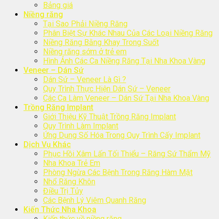
Bảng giá
Niềng răng
Tại Sao Phải Niềng Răng
Phân Biệt Sự Khác Nhau Của Các Loại Niềng Răng
Niềng Răng Bằng Khay Trong Suốt
Niềng răng sớm ở trẻ em
Hình Ảnh Các Ca Niềng Răng Tại Nha Khoa Vàng
Veneer – Dán Sứ
Dán Sứ – Veneer Là Gì ?
Quy Trình Thực Hiện Dán Sứ – Veneer
Các Ca Làm Veneer – Dán Sứ Tại Nha Khoa Vàng
Trồng Răng Implant
Giới Thiệu Kỹ Thuật Trồng Răng Implant
Quy Trình Làm Implant
Ứng Dụng Số Hóa Trong Quy Trình Cấy Implant
Dịch Vụ Khác
Phục Hồi Xâm Lấn Tối Thiểu – Răng Sứ Thẩm Mỹ
Nha Khoa Trẻ Em
Phòng Ngừa Các Bệnh Trong Răng Hàm Mặt
Nhổ Răng Khôn
Điều Trị Tủy
Các Bệnh Lý Viêm Quanh Răng
Kiến Thức Nha Khoa
Kiến thức về niềng răng