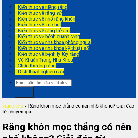
Kiến thức về niềng răng
Kiến thức về răng sứ
Kiến thức về nhổ răng khôn
Kiến thức về implant
Kiến thức về răng trẻ em
Kiến thức về bệnh quanh răng
Kiến thức về nha khoa phòng ngừa
Kiến thức về nha khoa kỹ thuật số
Kiến thức về bệnh lý tủy răng
Vô Khuẩn Trong Nha Khoa
Chấn thương răng
Dịch thuật nghiên cứu
Trang chủ
»
Răng khôn mọc thẳng có nên nhổ không? Giải đáp
từ chuyên gia
Răng khôn mọc thẳng có nên