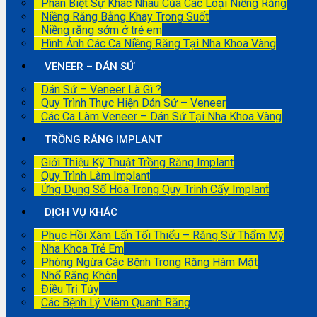
Phân Biệt Sự Khác Nhau Của Các Loại Niềng Răng
Niềng Răng Bằng Khay Trong Suốt
Niềng răng sớm ở trẻ em
Hình Ảnh Các Ca Niềng Răng Tại Nha Khoa Vàng
VENEER – DÁN SỨ
Dán Sứ – Veneer Là Gì ?
Quy Trình Thực Hiện Dán Sứ – Veneer
Các Ca Làm Veneer – Dán Sứ Tại Nha Khoa Vàng
TRỒNG RĂNG IMPLANT
Giới Thiệu Kỹ Thuật Trồng Răng Implant
Quy Trình Làm Implant
Ứng Dụng Số Hóa Trong Quy Trình Cấy Implant
DỊCH VỤ KHÁC
Phục Hồi Xâm Lấn Tối Thiểu – Răng Sứ Thẩm Mỹ
Nha Khoa Trẻ Em
Phòng Ngừa Các Bệnh Trong Răng Hàm Mặt
Nhổ Răng Khôn
Điều Trị Tủy
Các Bệnh Lý Viêm Quanh Răng