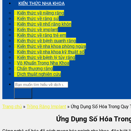
KIẾN THỨC NHA KHOA
Kiến thức về niềng răng
Kiến thức về răng sứ
Kiến thức về nhổ răng khôn
Kiến thức về implant
Kiến thức về răng trẻ em
Kiến thức về bệnh quanh răng
Kiến thức về nha khoa phòng ngừa
Kiến thức về nha khoa kỹ thuật số
Kiến thức về bệnh lý tủy răng
Vô Khuẩn Trong Nha Khoa
Chấn thương răng
Dịch thuật nghiên cứu
Trang chủ
»
Trồng Răng Implant
»
Ứng Dụng Số Hóa Trong Quy T
Ứng Dụng Số Hóa Trong