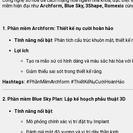
Công nghệ số hóa đã cách mạng hóa ngành nha khoa, đặc biệt là
mềm hiện đại như
Archform, Blue Sky, 3Shape, Romexis
cùng
1. Phần mềm Archform: Thiết kế nụ cười hoàn hảo
Tính năng nổi bật
: Phân tích cấu trúc khuôn mặt, thiết kế 
Lợi ích
:
Tạo ra mão sứ có hình dáng và màu sắc hài hòa với 
Giảm thiểu sai sót trong thiết kế răng.
Hashtags:
#PhầnMềmArchform #ThiếtKếNụCườiHoànHảo
2. Phần mềm Blue Sky Plan: Lập kế hoạch phẫu thuật 3D
Tính năng nổi bật
:
Mô phỏng chính xác vị trí đặt trụ Implant.
Đánh giá mật độ xương và vị trí dây thần kinh.