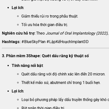
Lợi ích
:
Giảm thiểu rủi ro trong phẫu thuật.
Tối ưu hóa thời gian điều trị.
Nghiên cứu hỗ trợ:
Theo
Journal of Oral Implantology (2022)
Hashtags:
#BlueSkyPlan #LậpKếHoạchImplant3D
3. Phần mềm 3Shape: Quét dấu răng kỹ thuật số
Tính năng nổi bật
:
Quét dấu răng với độ chính xác lên đến 20 micron.
Thiết kế mão sứ, abutment chỉ trong 1 buổi hẹn.
Lợi ích
:
Loại bỏ phương pháp lấy dấu truyền thống gây khó c
Rút ngắn thời gian điều trị.