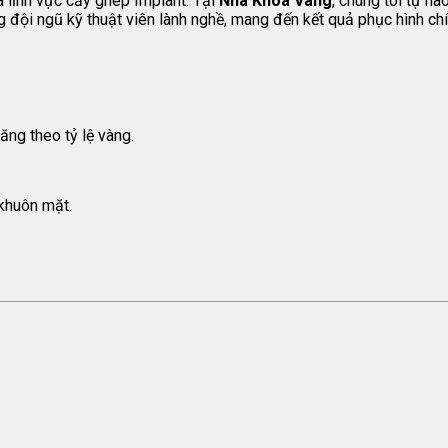
 lĩnh vực cấy ghép Implant. Tại
Nha Khoa Vàng
, chúng tôi tự h
 đội ngũ kỹ thuật viên lành nghề, mang đến kết quả phục hình chí
răng theo tỷ lệ vàng.
khuôn mặt.