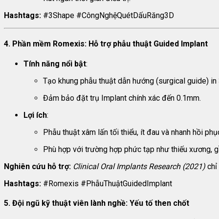
Hashtags:
#3Shape #CôngNghệQuétDấuRăng3D
4. Phần mềm Romexis: Hỗ trợ phẫu thuật Guided Implant
Tính năng nổi bật
:
Tạo khung phẫu thuật dẫn hướng (surgical guide) in 
Đảm bảo đặt trụ Implant chính xác đến 0.1mm.
Lợi ích
:
Phẫu thuật xâm lấn tối thiểu, ít đau và nhanh hồi phụ
Phù hợp với trường hợp phức tạp như thiếu xương, g
Nghiên cứu hỗ trợ:
Clinical Oral Implants Research (2021)
chỉ
Hashtags:
#Romexis #PhẫuThuậtGuidedImplant
5. Đội ngũ kỹ thuật viên lành nghề: Yếu tố then chốt