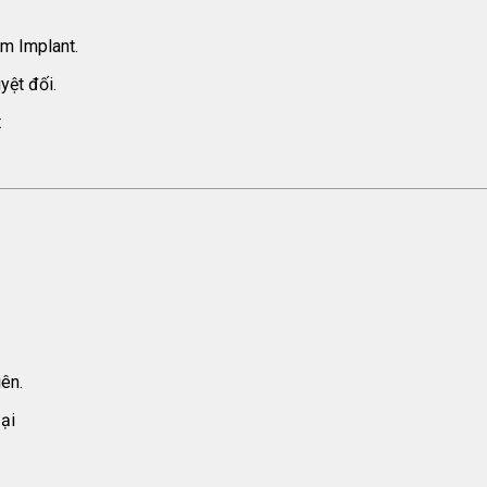
m Implant.
yệt đối.
t
iên.
ại