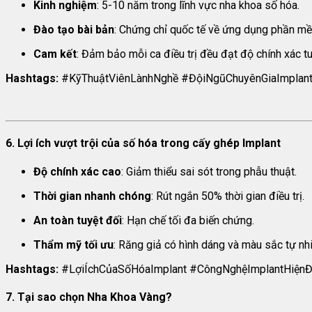
Kinh nghiệm
: 5-10 năm trong lĩnh vực nha khoa số hóa.
Đào tạo bài bản
: Chứng chỉ quốc tế về ứng dụng phần mề
Cam kết
: Đảm bảo mỗi ca điều trị đều đạt độ chính xác tu
Hashtags:
#KỹThuậtViênLànhNghề #ĐộiNgũChuyênGiaImplan
6. Lợi ích vượt trội của số hóa trong cấy ghép Implant
Độ chính xác cao
: Giảm thiểu sai sót trong phẫu thuật.
Thời gian nhanh chóng
: Rút ngắn 50% thời gian điều trị.
An toàn tuyệt đối
: Hạn chế tối đa biến chứng.
Thẩm mỹ tối ưu
: Răng giả có hình dáng và màu sắc tự nh
Hashtags:
#LợiÍchCủaSốHóaImplant #CôngNghệImplantHiệnĐ
7. Tại sao chọn Nha Khoa Vàng?