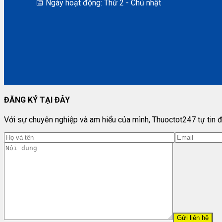
📅 Ngày hoạt động: Thứ 2 - Chủ nhật
ĐĂNG KÝ TẠI ĐÂY
Với sự chuyên nghiệp và am hiểu của mình, Thuoctot247 tự tin đ