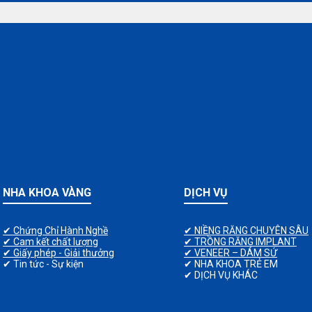
NHA KHOA VÀNG
DỊCH VỤ
✔ Chứng Chỉ Hành Nghề
✔ NIỀNG RĂNG CHUYÊN SÂU
✔ Cam kết chất lượng
✔ TRỒNG RĂNG IMPLANT
✔ Giấy phép - Giải thưởng
✔ VENEER – DÁM SỨ
✔ Tin tức - Sự kiện
✔ NHA KHOA TRẺ EM
✔ DỊCH VỤ KHÁC