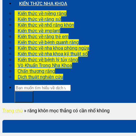
KIẾN THỨC NHA KHOA
Kiến thức về niềng răng
Kiến thức về răng sứ
Kiến thức về nhổ răng khôn
Kiến thức về implant
Kiến thức về răng trẻ em
Kiến thức về bệnh quanh răng
Kiến thức về nha khoa phòng ngừa
Kiến thức về nha khoa kỹ thuật số
Kiến thức về bệnh lý tủy răng
Vô Khuẩn Trong Nha Khoa
Chấn thương răng
Dịch thuật nghiên cứu
Trang chủ
»
răng khôn mọc thẳng có cần nhổ không