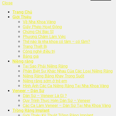
Close
Trang Chủ
Giới Thiệu
Về Nha Khoa Vàng
Giấy Phép Hoạt Động
Chứng Chỉ Bác Sĩ
Phương Châm Làm Việc
Thế nào là nha khoa có tâm – có tầm?
Trang Thiết Bị
Công nghệ điều trị
Bảng giá
Niềng răng
Tại Sao Phải Niềng Răng
Phân Biệt Sự Khác Nhau Của Các Loại Niềng Răng
Niềng Răng Bằng Khay Trong Suốt
Niềng răng sớm ở trẻ em
Hình Ảnh Các Ca Niềng Răng Tại Nha Khoa Vàng
Veneer – Dán Sứ
Dán Sứ – Veneer Là Gì ?
Quy Trình Thực Hiện Dán Sứ – Veneer
Các Ca Làm Veneer – Dán Sứ Tại Nha Khoa Vàng
Trồng Răng Implant
Giới Thiệu Kỹ Thuật Trồng Răng Implant