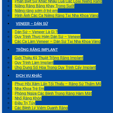
Phân Biệt Sự Khác Nhau Của Các Loại Niềng Răng
Niềng Răng Bằng Khay Trong Suốt
Niềng răng sớm ở trẻ em
Hình Ảnh Các Ca Niềng Răng Tại Nha Khoa Vàng
VENEER – DÁN SỨ
Dán Sứ – Veneer Là Gì ?
Quy Trình Thực Hiện Dán Sứ – Veneer
Các Ca Làm Veneer – Dán Sứ Tại Nha Khoa Vàng
TRỒNG RĂNG IMPLANT
Giới Thiệu Kỹ Thuật Trồng Răng Implant
Quy Trình Làm Implant
Ứng Dụng Số Hóa Trong Quy Trình Cấy Implant
DỊCH VỤ KHÁC
Phục Hồi Xâm Lấn Tối Thiểu – Răng Sứ Thẩm Mỹ
Nha Khoa Trẻ Em
Phòng Ngừa Các Bệnh Trong Răng Hàm Mặt
Nhổ Răng Khôn
Điều Trị Tủy
Các Bệnh Lý Viêm Quanh Răng