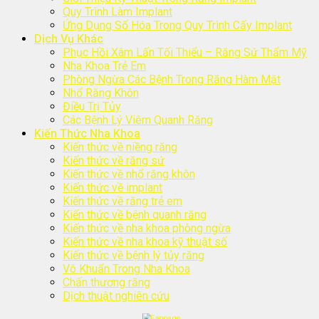
Quy Trình Làm Implant
Ứng Dụng Số Hóa Trong Quy Trình Cấy Implant
Dịch Vụ Khác
Phục Hồi Xâm Lấn Tối Thiểu – Răng Sứ Thẩm Mỹ
Nha Khoa Trẻ Em
Phòng Ngừa Các Bệnh Trong Răng Hàm Mặt
Nhổ Răng Khôn
Điều Trị Tủy
Các Bệnh Lý Viêm Quanh Răng
Kiến Thức Nha Khoa
Kiến thức về niềng răng
Kiến thức về răng sứ
Kiến thức về nhổ răng khôn
Kiến thức về implant
Kiến thức về răng trẻ em
Kiến thức về bệnh quanh răng
Kiến thức về nha khoa phòng ngừa
Kiến thức về nha khoa kỹ thuật số
Kiến thức về bệnh lý tủy răng
Vô Khuẩn Trong Nha Khoa
Chấn thương răng
Dịch thuật nghiên cứu