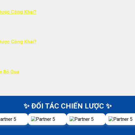
Được Công Khai?
Được Công Khai?
ên Bỏ Qua
✨ ĐỐI TÁC CHIẾN LƯỢC ✨