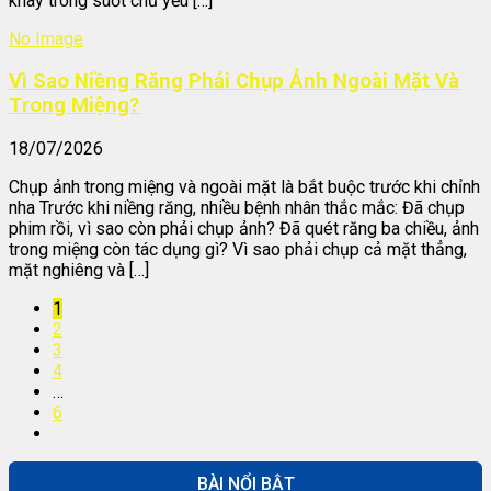
khay trong suốt chủ yếu […]
No Image
Vì Sao Niềng Răng Phải Chụp Ảnh Ngoài Mặt Và
Trong Miệng?
18/07/2026
Chụp ảnh trong miệng và ngoài mặt là bắt buộc trước khi chỉnh
nha Trước khi niềng răng, nhiều bệnh nhân thắc mắc: Đã chụp
phim rồi, vì sao còn phải chụp ảnh? Đã quét răng ba chiều, ảnh
trong miệng còn tác dụng gì? Vì sao phải chụp cả mặt thẳng,
mặt nghiêng và […]
1
2
3
4
…
6
BÀI NỔI BẬT