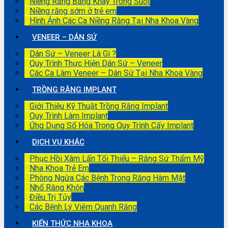
Niềng Răng Bằng Khay Trong Suốt
Niềng răng sớm ở trẻ em
Hình Ảnh Các Ca Niềng Răng Tại Nha Khoa Vàng
VENEER – DÁN SỨ
Dán Sứ – Veneer Là Gì ?
Quy Trình Thực Hiện Dán Sứ – Veneer
Các Ca Làm Veneer – Dán Sứ Tại Nha Khoa Vàng
TRỒNG RĂNG IMPLANT
Giới Thiệu Kỹ Thuật Trồng Răng Implant
Quy Trình Làm Implant
Ứng Dụng Số Hóa Trong Quy Trình Cấy Implant
DỊCH VỤ KHÁC
Phục Hồi Xâm Lấn Tối Thiểu – Răng Sứ Thẩm Mỹ
Nha Khoa Trẻ Em
Phòng Ngừa Các Bệnh Trong Răng Hàm Mặt
Nhổ Răng Khôn
Điều Trị Tủy
Các Bệnh Lý Viêm Quanh Răng
KIẾN THỨC NHA KHOA