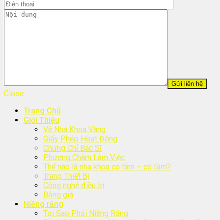
Close
Trang Chủ
Giới Thiệu
Về Nha Khoa Vàng
Giấy Phép Hoạt Động
Chứng Chỉ Bác Sĩ
Phương Châm Làm Việc
Thế nào là nha khoa có tâm – có tầm?
Trang Thiết Bị
Công nghệ điều trị
Bảng giá
Niềng răng
Tại Sao Phải Niềng Răng