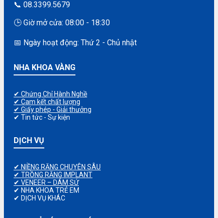
📞 08.3399.5679
🕒 Giờ mở cửa: 08:00 - 18:30
📅 Ngày hoạt động: Thứ 2 - Chủ nhật
NHA KHOA VÀNG
✔ Chứng Chỉ Hành Nghề
✔ Cam kết chất lượng
✔ Giấy phép - Giải thưởng
✔ Tin tức - Sự kiện
DỊCH VỤ
✔ NIỀNG RĂNG CHUYÊN SÂU
✔ TRỒNG RĂNG IMPLANT
✔ VENEER – DÁM SỨ
✔ NHA KHOA TRẺ EM
✔ DỊCH VỤ KHÁC