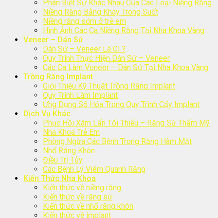
Phân Biệt Sự Khác Nhau Của Các Loại Niềng Răng
Niềng Răng Bằng Khay Trong Suốt
Niềng răng sớm ở trẻ em
Hình Ảnh Các Ca Niềng Răng Tại Nha Khoa Vàng
Veneer – Dán Sứ
Dán Sứ – Veneer Là Gì ?
Quy Trình Thực Hiện Dán Sứ – Veneer
Các Ca Làm Veneer – Dán Sứ Tại Nha Khoa Vàng
Trồng Răng Implant
Giới Thiệu Kỹ Thuật Trồng Răng Implant
Quy Trình Làm Implant
Ứng Dụng Số Hóa Trong Quy Trình Cấy Implant
Dịch Vụ Khác
Phục Hồi Xâm Lấn Tối Thiểu – Răng Sứ Thẩm Mỹ
Nha Khoa Trẻ Em
Phòng Ngừa Các Bệnh Trong Răng Hàm Mặt
Nhổ Răng Khôn
Điều Trị Tủy
Các Bệnh Lý Viêm Quanh Răng
Kiến Thức Nha Khoa
Kiến thức về niềng răng
Kiến thức về răng sứ
Kiến thức về nhổ răng khôn
Kiến thức về implant