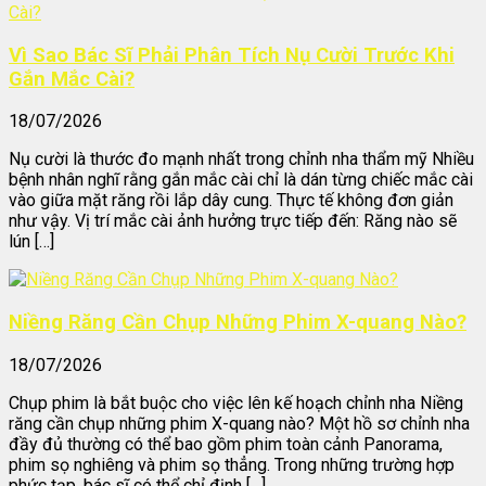
Vì Sao Bác Sĩ Phải Phân Tích Nụ Cười Trước Khi
Gắn Mắc Cài?
18/07/2026
Nụ cười là thước đo mạnh nhất trong chỉnh nha thẩm mỹ Nhiều
bệnh nhân nghĩ rằng gắn mắc cài chỉ là dán từng chiếc mắc cài
vào giữa mặt răng rồi lắp dây cung. Thực tế không đơn giản
như vậy. Vị trí mắc cài ảnh hưởng trực tiếp đến: Răng nào sẽ
lún […]
Niềng Răng Cần Chụp Những Phim X-quang Nào?
18/07/2026
Chụp phim là bắt buộc cho việc lên kế hoạch chỉnh nha Niềng
răng cần chụp những phim X-quang nào? Một hồ sơ chỉnh nha
đầy đủ thường có thể bao gồm phim toàn cảnh Panorama,
phim sọ nghiêng và phim sọ thẳng. Trong những trường hợp
phức tạp, bác sĩ có thể chỉ định […]