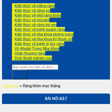
Kiến thức về niềng răng
Kiến thức về răng sứ
Kiến thức về nhổ răng khôn
Kiến thức về implant
Kiến thức về răng trẻ em
Kiến thức về bệnh quanh răng
Kiến thức về nha khoa phòng ngừa
Kiến thức về nha khoa kỹ thuật số
Kiến thức về bệnh lý tủy răng
Vô Khuẩn Trong Nha Khoa
Chấn thương răng
Dịch thuật nghiên cứu
Trang chủ
»
Răng khôn mọc thẳng
BÀI NỔI BẬT