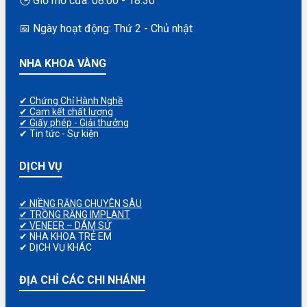
🕒 Giờ mở cửa: 08:00 - 18:30
📅 Ngày hoạt động: Thứ 2 - Chủ nhật
NHA KHOA VÀNG
✔ Chứng Chỉ Hành Nghề
✔ Cam kết chất lượng
✔ Giấy phép - Giải thưởng
✔ Tin tức - Sự kiện
DỊCH VỤ
✔ NIỀNG RĂNG CHUYÊN SÂU
✔ TRỒNG RĂNG IMPLANT
✔ VENEER – DÁM SỨ
✔ NHA KHOA TRẺ EM
✔ DỊCH VỤ KHÁC
ĐỊA CHỈ CÁC CHI NHÁNH