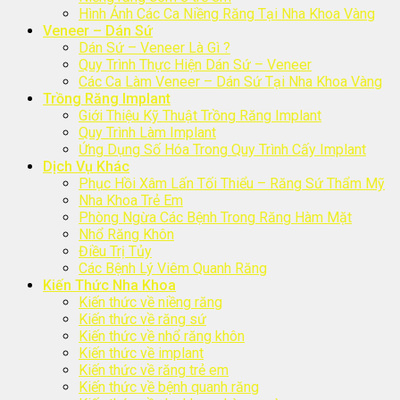
Hình Ảnh Các Ca Niềng Răng Tại Nha Khoa Vàng
Veneer – Dán Sứ
Dán Sứ – Veneer Là Gì ?
Quy Trình Thực Hiện Dán Sứ – Veneer
Các Ca Làm Veneer – Dán Sứ Tại Nha Khoa Vàng
Trồng Răng Implant
Giới Thiệu Kỹ Thuật Trồng Răng Implant
Quy Trình Làm Implant
Ứng Dụng Số Hóa Trong Quy Trình Cấy Implant
Dịch Vụ Khác
Phục Hồi Xâm Lấn Tối Thiểu – Răng Sứ Thẩm Mỹ
Nha Khoa Trẻ Em
Phòng Ngừa Các Bệnh Trong Răng Hàm Mặt
Nhổ Răng Khôn
Điều Trị Tủy
Các Bệnh Lý Viêm Quanh Răng
Kiến Thức Nha Khoa
Kiến thức về niềng răng
Kiến thức về răng sứ
Kiến thức về nhổ răng khôn
Kiến thức về implant
Kiến thức về răng trẻ em
Kiến thức về bệnh quanh răng