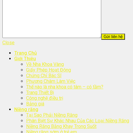
Close
Trang Chủ
Giới Thiệu
Về Nha Khoa Vàng
Giấy Phép Hoạt Động
Chứng Chỉ Bác Sĩ
Phương Châm Làm Việc
Thế nào là nha khoa có tâm – có tầm?
Trang Thiết Bị
Công nghệ điều trị
Bảng giá
Niềng răng
Tại Sao Phải Niềng Răng
Phân Biệt Sự Khác Nhau Của Các Loại Niềng Răng
Niềng Răng Bằng Khay Trong Suốt
Niềng răng sớm ở trẻ em