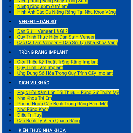
Niềng Răng Bằng Khay Trong Suốt
Niềng răng sớm ở trẻ em
Hình Ảnh Các Ca Niềng Răng Tại Nha Khoa Vàng
VENEER – DÁN SỨ
Dán Sứ – Veneer Là Gì ?
Quy Trình Thực Hiện Dán Sứ – Veneer
Các Ca Làm Veneer – Dán Sứ Tại Nha Khoa Vàng
TRỒNG RĂNG IMPLANT
Giới Thiệu Kỹ Thuật Trồng Răng Implant
Quy Trình Làm Implant
Ứng Dụng Số Hóa Trong Quy Trình Cấy Implant
DỊCH VỤ KHÁC
Phục Hồi Xâm Lấn Tối Thiểu – Răng Sứ Thẩm Mỹ
Nha Khoa Trẻ Em
Phòng Ngừa Các Bệnh Trong Răng Hàm Mặt
Nhổ Răng Khôn
Điều Trị Tủy
Các Bệnh Lý Viêm Quanh Răng
KIẾN THỨC NHA KHOA