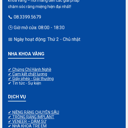
khoa vàng – nơi mang đến các giải pháp
chăm sóc răng miệng hiện đại nhất!
📞 08.3399.5679
🕒 Giờ mở cửa: 08:00 - 18:30
📅 Ngày hoạt động: Thứ 2 - Chủ nhật
NHA KHOA VÀNG
✔ Chứng Chỉ Hành Nghề
✔ Cam kết chất lượng
✔ Giấy phép - Giải thưởng
✔ Tin tức - Sự kiện
DỊCH VỤ
✔ NIỀNG RĂNG CHUYÊN SÂU
✔ TRỒNG RĂNG IMPLANT
✔ VENEER – DÁM SỨ
✔ NHA KHOA TRẺ EM