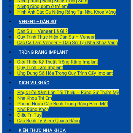
Niềng Răng Bằng Khay Trong Suốt
Niềng răng sớm ở trẻ em
Hình Ảnh Các Ca Niềng Răng Tại Nha Khoa Vàng
VENEER – DÁN SỨ
Dán Sứ – Veneer Là Gì ?
Quy Trình Thực Hiện Dán Sứ – Veneer
Các Ca Làm Veneer – Dán Sứ Tại Nha Khoa Vàng
TRỒNG RĂNG IMPLANT
Giới Thiệu Kỹ Thuật Trồng Răng Implant
Quy Trình Làm Implant
Ứng Dụng Số Hóa Trong Quy Trình Cấy Implant
DỊCH VỤ KHÁC
Phục Hồi Xâm Lấn Tối Thiểu – Răng Sứ Thẩm Mỹ
Nha Khoa Trẻ Em
Phòng Ngừa Các Bệnh Trong Răng Hàm Mặt
Nhổ Răng Khôn
Điều Trị Tủy
Các Bệnh Lý Viêm Quanh Răng
KIẾN THỨC NHA KHOA