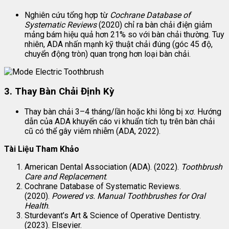
Nghiên cứu tổng hợp từ
Cochrane Database of
Systematic Reviews
(2020) chỉ ra bàn chải điện giảm
mảng bám hiệu quả hơn 21% so với bàn chải thường. Tuy
nhiên, ADA nhấn mạnh kỹ thuật chải đúng (góc 45 độ,
chuyển động tròn) quan trọng hơn loại bàn chải.
3.
Thay Bàn Chải Định Kỳ
Thay bàn chải 3–4 tháng/lần hoặc khi lông bị xơ. Hướng
dẫn của ADA khuyến cáo vi khuẩn tích tụ trên bàn chải
cũ có thể gây viêm nhiễm (ADA, 2022).
Tài Liệu Tham Khảo
American Dental Association (ADA). (2022).
Toothbrush
Care and Replacement
.
Cochrane Database of Systematic Reviews.
(2020).
Powered vs. Manual Toothbrushes for Oral
Health
.
Sturdevant’s Art & Science of Operative Dentistry.
(2023). Elsevier.