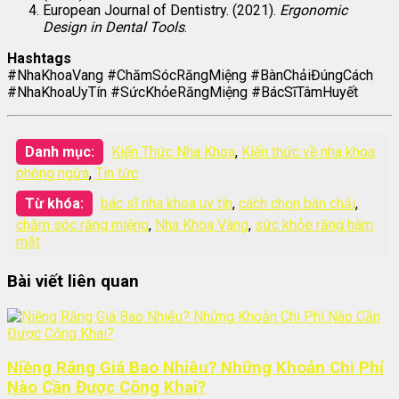
European Journal of Dentistry. (2021).
Ergonomic
Design in Dental Tools
.
Hashtags
#NhaKhoaVang #ChămSócRăngMiệng #BànChảiĐúngCách
#NhaKhoaUyTín #SứcKhỏeRăngMiệng #BácSĩTâmHuyết
Danh mục:
Kiến Thức Nha Khoa
,
Kiến thức về nha khoa
phòng ngừa
,
Tin tức
Từ khóa:
bác sĩ nha khoa uy tín
,
cách chọn bàn chải
,
chăm sóc răng miệng
,
Nha Khoa Vàng
,
sức khỏe răng hàm
mặt
Bài viết liên quan
Niềng Răng Giá Bao Nhiêu? Những Khoản Chi Phí
Nào Cần Được Công Khai?