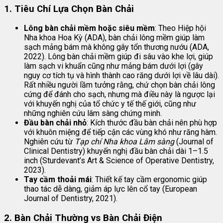
1.
Tiêu Chí Lựa Chọn Bàn Chải
Lông bàn chải mềm hoặc siêu mềm
: Theo Hiệp hội
Nha khoa Hoa Kỳ (ADA), bàn chải lông mềm giúp làm
sạch mảng bám mà không gây tổn thương nướu (ADA,
2022). Lông bàn chải mềm giúp đi sâu vào khe lợi, giúp
làm sạch vi khuẩn cũng như mảng bám dưới lợi (gây
nguy cơ tích tụ và hình thành cao răng dưới lợi về lâu dài).
Rất nhiều người lầm tưởng rằng, chứ chọn bàn chải lông
cứng để đánh cho sạch, nhưng mà điều này là ngược lại
với khuyến nghị của tổ chức y tế thế giới, cũng như
những nghiên cứu lâm sàng chứng minh.
Đầu bàn chải nhỏ
: Kích thước đầu bàn chải nên phù hợp
với khuôn miệng để tiếp cận các vùng khó như răng hàm.
Nghiên cứu từ
Tạp chí Nha khoa Lâm sàng
(Journal of
Clinical Dentistry) khuyến nghị đầu bàn chải dài 1–1.5
inch (Sturdevant’s Art & Science of Operative Dentistry,
2023).
Tay cầm thoải mái
: Thiết kế tay cầm ergonomic giúp
thao tác dễ dàng, giảm áp lực lên cổ tay (European
Journal of Dentistry, 2021).
2.
Bàn Chải Thường vs Bàn Chải Điện