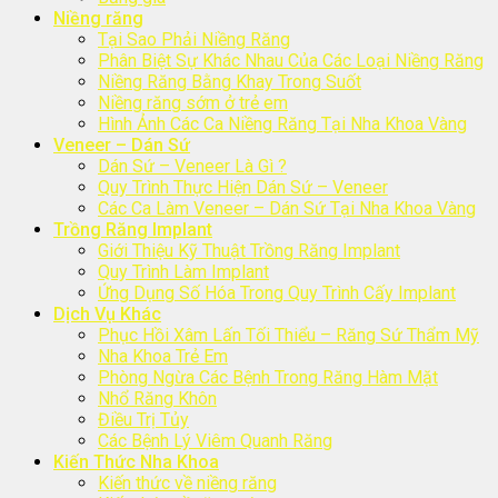
Niềng răng
Tại Sao Phải Niềng Răng
Phân Biệt Sự Khác Nhau Của Các Loại Niềng Răng
Niềng Răng Bằng Khay Trong Suốt
Niềng răng sớm ở trẻ em
Hình Ảnh Các Ca Niềng Răng Tại Nha Khoa Vàng
Veneer – Dán Sứ
Dán Sứ – Veneer Là Gì ?
Quy Trình Thực Hiện Dán Sứ – Veneer
Các Ca Làm Veneer – Dán Sứ Tại Nha Khoa Vàng
Trồng Răng Implant
Giới Thiệu Kỹ Thuật Trồng Răng Implant
Quy Trình Làm Implant
Ứng Dụng Số Hóa Trong Quy Trình Cấy Implant
Dịch Vụ Khác
Phục Hồi Xâm Lấn Tối Thiểu – Răng Sứ Thẩm Mỹ
Nha Khoa Trẻ Em
Phòng Ngừa Các Bệnh Trong Răng Hàm Mặt
Nhổ Răng Khôn
Điều Trị Tủy
Các Bệnh Lý Viêm Quanh Răng
Kiến Thức Nha Khoa
Kiến thức về niềng răng