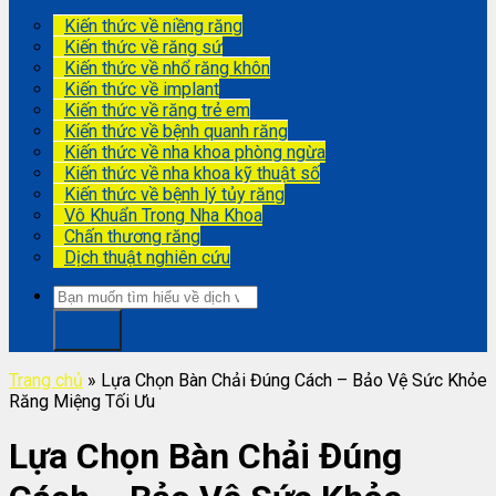
Kiến thức về niềng răng
Kiến thức về răng sứ
Kiến thức về nhổ răng khôn
Kiến thức về implant
Kiến thức về răng trẻ em
Kiến thức về bệnh quanh răng
Kiến thức về nha khoa phòng ngừa
Kiến thức về nha khoa kỹ thuật số
Kiến thức về bệnh lý tủy răng
Vô Khuẩn Trong Nha Khoa
Chấn thương răng
Dịch thuật nghiên cứu
Trang chủ
»
Lựa Chọn Bàn Chải Đúng Cách – Bảo Vệ Sức Khỏe
Răng Miệng Tối Ưu
Lựa Chọn Bàn Chải Đúng