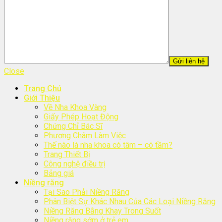
Close
Trang Chủ
Giới Thiệu
Về Nha Khoa Vàng
Giấy Phép Hoạt Động
Chứng Chỉ Bác Sĩ
Phương Châm Làm Việc
Thế nào là nha khoa có tâm – có tầm?
Trang Thiết Bị
Công nghệ điều trị
Bảng giá
Niềng răng
Tại Sao Phải Niềng Răng
Phân Biệt Sự Khác Nhau Của Các Loại Niềng Răng
Niềng Răng Bằng Khay Trong Suốt
Niềng răng sớm ở trẻ em