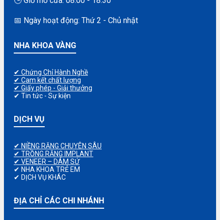
🕒 Giờ mở cửa: 08:00 - 18:30
📅 Ngày hoạt động: Thứ 2 - Chủ nhật
NHA KHOA VÀNG
✔ Chứng Chỉ Hành Nghề
✔ Cam kết chất lượng
✔ Giấy phép - Giải thưởng
✔ Tin tức - Sự kiện
DỊCH VỤ
✔ NIỀNG RĂNG CHUYÊN SÂU
✔ TRỒNG RĂNG IMPLANT
✔ VENEER – DÁM SỨ
✔ NHA KHOA TRẺ EM
✔ DỊCH VỤ KHÁC
ĐỊA CHỈ CÁC CHI NHÁNH