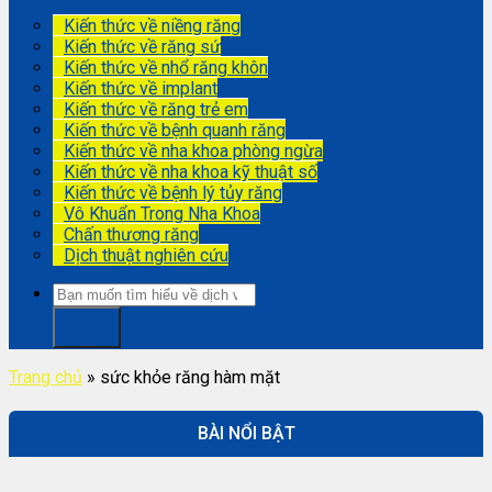
Kiến thức về niềng răng
Kiến thức về răng sứ
Kiến thức về nhổ răng khôn
Kiến thức về implant
Kiến thức về răng trẻ em
Kiến thức về bệnh quanh răng
Kiến thức về nha khoa phòng ngừa
Kiến thức về nha khoa kỹ thuật số
Kiến thức về bệnh lý tủy răng
Vô Khuẩn Trong Nha Khoa
Chấn thương răng
Dịch thuật nghiên cứu
Trang chủ
»
sức khỏe răng hàm mặt
BÀI NỔI BẬT