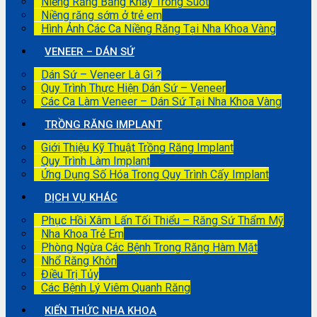
Niềng Răng Bằng Khay Trong Suốt
Niềng răng sớm ở trẻ em
Hình Ảnh Các Ca Niềng Răng Tại Nha Khoa Vàng
VENEER – DÁN SỨ
Dán Sứ – Veneer Là Gì ?
Quy Trình Thực Hiện Dán Sứ – Veneer
Các Ca Làm Veneer – Dán Sứ Tại Nha Khoa Vàng
TRỒNG RĂNG IMPLANT
Giới Thiệu Kỹ Thuật Trồng Răng Implant
Quy Trình Làm Implant
Ứng Dụng Số Hóa Trong Quy Trình Cấy Implant
DỊCH VỤ KHÁC
Phục Hồi Xâm Lấn Tối Thiểu – Răng Sứ Thẩm Mỹ
Nha Khoa Trẻ Em
Phòng Ngừa Các Bệnh Trong Răng Hàm Mặt
Nhổ Răng Khôn
Điều Trị Tủy
Các Bệnh Lý Viêm Quanh Răng
KIẾN THỨC NHA KHOA