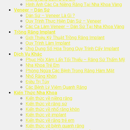
Hình Ảnh Các Ca Niềng Răng Tại Nha Khoa Vàng
Veneer – Dán Sứ
Dán Sứ – Veneer Là Gì ?
Quy Trình Thực Hiện Dán Sứ – Veneer
Các Ca Làm Veneer – Dán Sứ Tại Nha Khoa Vàng
Trồng Răng Implant
Giới Thiệu Kỹ Thuật Trồng Răng Implant
Quy Trình Làm Implant
Ứng Dụng Số Hóa Trong Quy Trình Cấy Implant
Dịch Vụ Khác
Phục Hồi Xâm Lấn Tối Thiểu – Răng Sứ Thẩm Mỹ
Nha Khoa Trẻ Em
Phòng Ngừa Các Bệnh Trong Răng Hàm Mặt
Nhổ Răng Khôn
Điều Trị Tủy
Các Bệnh Lý Viêm Quanh Răng
Kiến Thức Nha Khoa
Kiến thức về niềng răng
Kiến thức về răng sứ
Kiến thức về nhổ răng khôn
Kiến thức về implant
Kiến thức về răng trẻ em
Kiến thức về bệnh quanh răng