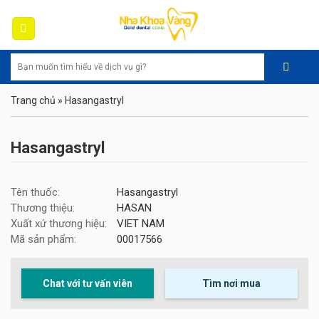
Skip
to
content
Trang chủ
»
Hasangastryl
Hasangastryl
Tên thuốc:
Hasangastryl
Thương thiệu:
HASAN
Xuất xứ thương hiệu:
VIET NAM
Mã sản phẩm:
00017566
Chat với tư vấn viên
Tìm nơi mua