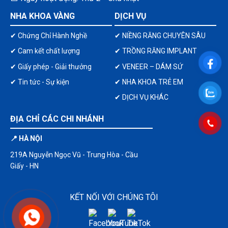
NHA KHOA VÀNG
DỊCH VỤ
✔ Chứng Chỉ Hành Nghề
✔ NIỀNG RĂNG CHUYÊN SÂU
✔ Cam kết chất lượng
✔ TRỒNG RĂNG IMPLANT
✔ Giấy phép - Giải thưởng
✔ VENEER – DÁM SỨ
✔ Tin tức - Sự kiện
✔ NHA KHOA TRẺ EM
✔ DỊCH VỤ KHÁC
ĐỊA CHỈ CÁC CHI NHÁNH
📍 HÀ NỘI
219A Nguyễn Ngọc Vũ - Trung Hòa - Cầu
Giấy - HN
KẾT NỐI VỚI CHÚNG TÔI