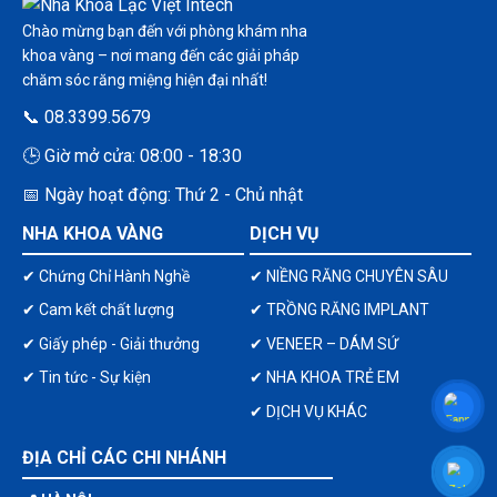
Chào mừng bạn đến với phòng khám nha
khoa vàng – nơi mang đến các giải pháp
chăm sóc răng miệng hiện đại nhất!
📞 08.3399.5679
🕒 Giờ mở cửa: 08:00 - 18:30
📅 Ngày hoạt động: Thứ 2 - Chủ nhật
NHA KHOA VÀNG
DỊCH VỤ
✔ Chứng Chỉ Hành Nghề
✔ NIỀNG RĂNG CHUYÊN SÂU
✔ Cam kết chất lượng
✔ TRỒNG RĂNG IMPLANT
✔ Giấy phép - Giải thưởng
✔ VENEER – DÁM SỨ
✔ Tin tức - Sự kiện
✔ NHA KHOA TRẺ EM
✔ DỊCH VỤ KHÁC
ĐỊA CHỈ CÁC CHI NHÁNH