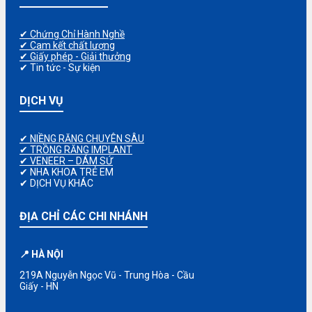
✔ Chứng Chỉ Hành Nghề
✔ Cam kết chất lượng
✔ Giấy phép - Giải thưởng
✔ Tin tức - Sự kiện
DỊCH VỤ
✔ NIỀNG RĂNG CHUYÊN SÂU
✔ TRỒNG RĂNG IMPLANT
✔ VENEER – DÁM SỨ
✔ NHA KHOA TRẺ EM
✔ DỊCH VỤ KHÁC
ĐỊA CHỈ CÁC CHI NHÁNH
📍 HÀ NỘI
219A Nguyễn Ngọc Vũ - Trung Hòa - Cầu
Giấy - HN