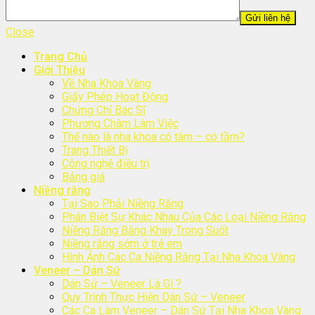
Close
Trang Chủ
Giới Thiệu
Về Nha Khoa Vàng
Giấy Phép Hoạt Động
Chứng Chỉ Bác Sĩ
Phương Châm Làm Việc
Thế nào là nha khoa có tâm – có tầm?
Trang Thiết Bị
Công nghệ điều trị
Bảng giá
Niềng răng
Tại Sao Phải Niềng Răng
Phân Biệt Sự Khác Nhau Của Các Loại Niềng Răng
Niềng Răng Bằng Khay Trong Suốt
Niềng răng sớm ở trẻ em
Hình Ảnh Các Ca Niềng Răng Tại Nha Khoa Vàng
Veneer – Dán Sứ
Dán Sứ – Veneer Là Gì ?
Quy Trình Thực Hiện Dán Sứ – Veneer
Các Ca Làm Veneer – Dán Sứ Tại Nha Khoa Vàng