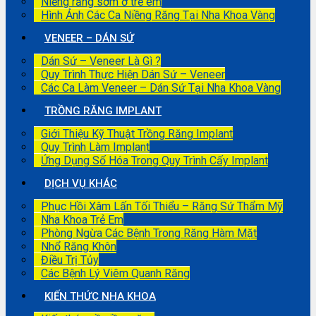
Niềng răng sớm ở trẻ em
Hình Ảnh Các Ca Niềng Răng Tại Nha Khoa Vàng
VENEER – DÁN SỨ
Dán Sứ – Veneer Là Gì ?
Quy Trình Thực Hiện Dán Sứ – Veneer
Các Ca Làm Veneer – Dán Sứ Tại Nha Khoa Vàng
TRỒNG RĂNG IMPLANT
Giới Thiệu Kỹ Thuật Trồng Răng Implant
Quy Trình Làm Implant
Ứng Dụng Số Hóa Trong Quy Trình Cấy Implant
DỊCH VỤ KHÁC
Phục Hồi Xâm Lấn Tối Thiểu – Răng Sứ Thẩm Mỹ
Nha Khoa Trẻ Em
Phòng Ngừa Các Bệnh Trong Răng Hàm Mặt
Nhổ Răng Khôn
Điều Trị Tủy
Các Bệnh Lý Viêm Quanh Răng
KIẾN THỨC NHA KHOA