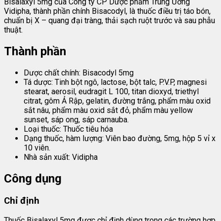
Bisalaxyl 5mg của Công ty CP Dược phẩm Trung Ương
Vidipha, thành phần chính Bisacodyl, là thuốc điều trị táo bón,
chuẩn bị X – quang đại tràng, thải sạch ruột trước và sau phẫu
thuật.
Thành phần
Dược chất chính: Bisacodyl 5mg
Tá dược: Tinh bột ngô, lactose, bột talc, P.V.P, magnesi
stearat, aerosil, eudragit L 100, titan dioxyd, triethyl
citrat, gôm Ả Rập, gelatin, đường trắng, phẩm màu oxid
sắt nâu, phẩm màu oxid sắt đỏ, phẩm màu yellow
sunset, sáp ong, sáp carnauba.
Loại thuốc: Thuốc tiêu hóa
Dạng thuốc, hàm lượng: Viên bao đường, 5mg, hộp 5 vỉ x
10 viên.
Nhà sản xuất: Vidipha
Công dụng
Chỉ định
Thuốc Bisalaxyl 5mg được chỉ định dùng trong các trường hợp