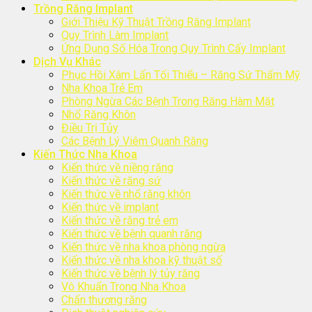
Trồng Răng Implant
Giới Thiệu Kỹ Thuật Trồng Răng Implant
Quy Trình Làm Implant
Ứng Dụng Số Hóa Trong Quy Trình Cấy Implant
Dịch Vụ Khác
Phục Hồi Xâm Lấn Tối Thiểu – Răng Sứ Thẩm Mỹ
Nha Khoa Trẻ Em
Phòng Ngừa Các Bệnh Trong Răng Hàm Mặt
Nhổ Răng Khôn
Điều Trị Tủy
Các Bệnh Lý Viêm Quanh Răng
Kiến Thức Nha Khoa
Kiến thức về niềng răng
Kiến thức về răng sứ
Kiến thức về nhổ răng khôn
Kiến thức về implant
Kiến thức về răng trẻ em
Kiến thức về bệnh quanh răng
Kiến thức về nha khoa phòng ngừa
Kiến thức về nha khoa kỹ thuật số
Kiến thức về bệnh lý tủy răng
Vô Khuẩn Trong Nha Khoa
Chấn thương răng