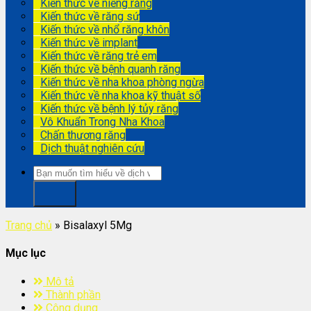
Kiến thức về niềng răng
Kiến thức về răng sứ
Kiến thức về nhổ răng khôn
Kiến thức về implant
Kiến thức về răng trẻ em
Kiến thức về bệnh quanh răng
Kiến thức về nha khoa phòng ngừa
Kiến thức về nha khoa kỹ thuật số
Kiến thức về bệnh lý tủy răng
Vô Khuẩn Trong Nha Khoa
Chấn thương răng
Dịch thuật nghiên cứu
Trang chủ
»
Bisalaxyl 5Mg
Mục lục
Mô tả
Thành phần
Công dụng