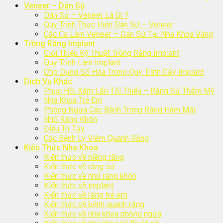
Veneer – Dán Sứ
Dán Sứ – Veneer Là Gì ?
Quy Trình Thực Hiện Dán Sứ – Veneer
Các Ca Làm Veneer – Dán Sứ Tại Nha Khoa Vàng
Trồng Răng Implant
Giới Thiệu Kỹ Thuật Trồng Răng Implant
Quy Trình Làm Implant
Ứng Dụng Số Hóa Trong Quy Trình Cấy Implant
Dịch Vụ Khác
Phục Hồi Xâm Lấn Tối Thiểu – Răng Sứ Thẩm Mỹ
Nha Khoa Trẻ Em
Phòng Ngừa Các Bệnh Trong Răng Hàm Mặt
Nhổ Răng Khôn
Điều Trị Tủy
Các Bệnh Lý Viêm Quanh Răng
Kiến Thức Nha Khoa
Kiến thức về niềng răng
Kiến thức về răng sứ
Kiến thức về nhổ răng khôn
Kiến thức về implant
Kiến thức về răng trẻ em
Kiến thức về bệnh quanh răng
Kiến thức về nha khoa phòng ngừa