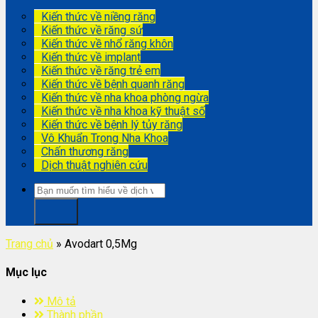
Kiến thức về niềng răng
Kiến thức về răng sứ
Kiến thức về nhổ răng khôn
Kiến thức về implant
Kiến thức về răng trẻ em
Kiến thức về bệnh quanh răng
Kiến thức về nha khoa phòng ngừa
Kiến thức về nha khoa kỹ thuật số
Kiến thức về bệnh lý tủy răng
Vô Khuẩn Trong Nha Khoa
Chấn thương răng
Dịch thuật nghiên cứu
Trang chủ
»
Avodart 0,5Mg
Mục lục
Mô tả
Thành phần