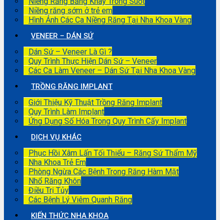
Niềng Răng Bằng Khay Trong Suốt
Niềng răng sớm ở trẻ em
Hình Ảnh Các Ca Niềng Răng Tại Nha Khoa Vàng
VENEER – DÁN SỨ
Dán Sứ – Veneer Là Gì ?
Quy Trình Thực Hiện Dán Sứ – Veneer
Các Ca Làm Veneer – Dán Sứ Tại Nha Khoa Vàng
TRỒNG RĂNG IMPLANT
Giới Thiệu Kỹ Thuật Trồng Răng Implant
Quy Trình Làm Implant
Ứng Dụng Số Hóa Trong Quy Trình Cấy Implant
DỊCH VỤ KHÁC
Phục Hồi Xâm Lấn Tối Thiểu – Răng Sứ Thẩm Mỹ
Nha Khoa Trẻ Em
Phòng Ngừa Các Bệnh Trong Răng Hàm Mặt
Nhổ Răng Khôn
Điều Trị Tủy
Các Bệnh Lý Viêm Quanh Răng
KIẾN THỨC NHA KHOA