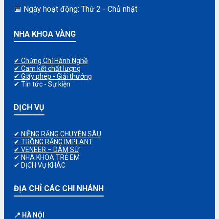
📅 Ngày hoạt động: Thứ 2 - Chủ nhật
NHA KHOA VÀNG
✔ Chứng Chỉ Hành Nghề
✔ Cam kết chất lượng
✔ Giấy phép - Giải thưởng
✔ Tin tức - Sự kiện
DỊCH VỤ
✔ NIỀNG RĂNG CHUYÊN SÂU
✔ TRỒNG RĂNG IMPLANT
✔ VENEER – DÁM SỨ
✔ NHA KHOA TRẺ EM
✔ DỊCH VỤ KHÁC
ĐỊA CHỈ CÁC CHI NHÁNH
📍 HÀ NỘI