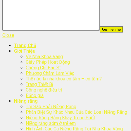
Close
Trang Chủ
Giới Thiệu
Về Nha Khoa Vàng
Giấy Phép Hoạt Động
Chứng Chỉ Bác Sĩ
Phương Châm Làm Việc
Thế nào là nha khoa có tâm – có tầm?
Trang Thiết Bị
Công nghệ điều trị
Bảng giá
Niềng răng
Tại Sao Phải Niềng Răng
Phân Biệt Sự Khác Nhau Của Các Loại Niềng Răng
Niềng Răng Bằng Khay Trong Suốt
Niềng răng sớm ở trẻ em
Hình Ảnh Các Ca Niềng Răng Tại Nha Khoa Vàng