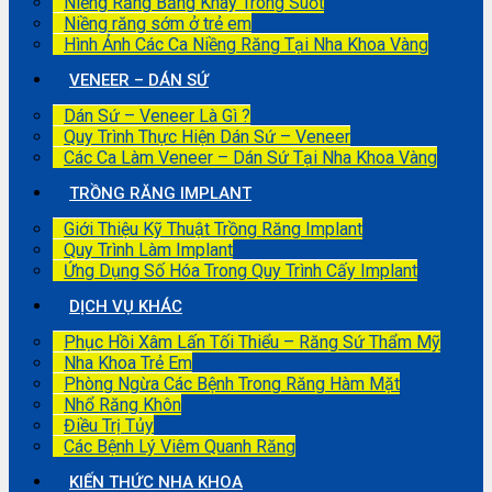
Niềng Răng Bằng Khay Trong Suốt
Niềng răng sớm ở trẻ em
Hình Ảnh Các Ca Niềng Răng Tại Nha Khoa Vàng
VENEER – DÁN SỨ
Dán Sứ – Veneer Là Gì ?
Quy Trình Thực Hiện Dán Sứ – Veneer
Các Ca Làm Veneer – Dán Sứ Tại Nha Khoa Vàng
TRỒNG RĂNG IMPLANT
Giới Thiệu Kỹ Thuật Trồng Răng Implant
Quy Trình Làm Implant
Ứng Dụng Số Hóa Trong Quy Trình Cấy Implant
DỊCH VỤ KHÁC
Phục Hồi Xâm Lấn Tối Thiểu – Răng Sứ Thẩm Mỹ
Nha Khoa Trẻ Em
Phòng Ngừa Các Bệnh Trong Răng Hàm Mặt
Nhổ Răng Khôn
Điều Trị Tủy
Các Bệnh Lý Viêm Quanh Răng
KIẾN THỨC NHA KHOA