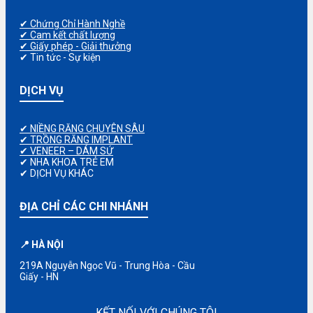
✔ Chứng Chỉ Hành Nghề
✔ Cam kết chất lượng
✔ Giấy phép - Giải thưởng
✔ Tin tức - Sự kiện
DỊCH VỤ
✔ NIỀNG RĂNG CHUYÊN SÂU
✔ TRỒNG RĂNG IMPLANT
✔ VENEER – DÁM SỨ
✔ NHA KHOA TRẺ EM
✔ DỊCH VỤ KHÁC
ĐỊA CHỈ CÁC CHI NHÁNH
📍 HÀ NỘI
219A Nguyễn Ngọc Vũ - Trung Hòa - Cầu
Giấy - HN
KẾT NỐI VỚI CHÚNG TÔI