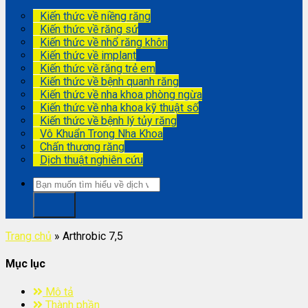
Kiến thức về niềng răng
Kiến thức về răng sứ
Kiến thức về nhổ răng khôn
Kiến thức về implant
Kiến thức về răng trẻ em
Kiến thức về bệnh quanh răng
Kiến thức về nha khoa phòng ngừa
Kiến thức về nha khoa kỹ thuật số
Kiến thức về bệnh lý tủy răng
Vô Khuẩn Trong Nha Khoa
Chấn thương răng
Dịch thuật nghiên cứu
Trang chủ
»
Arthrobic 7,5
Mục lục
Mô tả
Thành phần