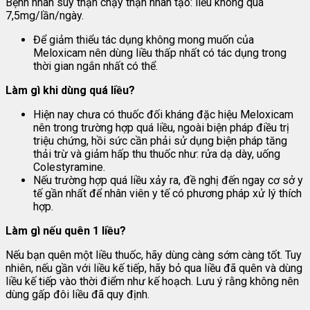
Bệnh nhân suy thận chạy thận nhân tạo: liều không quá
7,5mg/lần/ngày.
Để giảm thiểu tác dụng không mong muốn của
Meloxicam nên dùng liều thấp nhất có tác dụng trong
thời gian ngắn nhất có thể.
Làm gì khi dùng quá liều?
Hiện nay chưa có thuốc đối kháng đặc hiệu Meloxicam
nên trong trường hợp quá liều, ngoài biện pháp điều trị
triệu chứng, hồi sức cần phải sử dụng biện pháp tăng
thải trừ và giảm hấp thu thuốc như: rửa dạ dày, uống
Colestyramine.
Nếu trường hợp quá liều xảy ra, đề nghị đến ngay cơ sở y
tế gần nhất để nhân viên y tế có phương pháp xử lý thích
hợp.
Làm gì nếu quên 1 liều?
Nếu bạn quên một liều thuốc, hãy dùng càng sớm càng tốt. Tuy
nhiên, nếu gần với liều kế tiếp, hãy bỏ qua liều đã quên và dùng
liều kế tiếp vào thời điểm như kế hoạch. Lưu ý rằng không nên
dùng gấp đôi liều đã quy định.