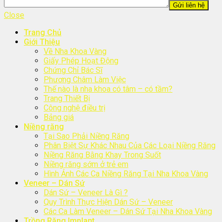
Close
Trang Chủ
Giới Thiệu
Về Nha Khoa Vàng
Giấy Phép Hoạt Động
Chứng Chỉ Bác Sĩ
Phương Châm Làm Việc
Thế nào là nha khoa có tâm – có tầm?
Trang Thiết Bị
Công nghệ điều trị
Bảng giá
Niềng răng
Tại Sao Phải Niềng Răng
Phân Biệt Sự Khác Nhau Của Các Loại Niềng Răng
Niềng Răng Bằng Khay Trong Suốt
Niềng răng sớm ở trẻ em
Hình Ảnh Các Ca Niềng Răng Tại Nha Khoa Vàng
Veneer – Dán Sứ
Dán Sứ – Veneer Là Gì ?
Quy Trình Thực Hiện Dán Sứ – Veneer
Các Ca Làm Veneer – Dán Sứ Tại Nha Khoa Vàng
Trồng Răng Implant