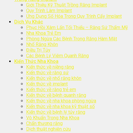
Giới Thiệu Kỹ Thuật Trồng Răng Implant
Quy Trình Làm Implant
Ứng Dụng Số Hóa Trong Quy Trình Cấy Implant
Dịch Vụ Khác
Phục Hồi Xâm Lấn Tối Thiểu – Răng Sứ Thẩm Mỹ
Nha Khoa Trẻ Em
Phòng Ngừa Các Bệnh Trong Răng Hàm Mặt
Nhổ Răng Khôn
Điều Trị Tủy
Các Bệnh Lý Viêm Quanh Răng
Kiến Thức Nha Khoa
Kiến thức về niềng răng
Kiến thức về răng sứ
Kiến thức về nhổ răng khôn
Kiến thức về implant
Kiến thức về răng trẻ em
Kiến thức về bệnh quanh răng
Kiến thức về nha khoa phòng ngừa
Kiến thức về nha khoa kỹ thuật số
Kiến thức về bệnh lý tủy răng
Vô Khuẩn Trong Nha Khoa
Chấn thương răng
Dịch thuật nghiên cứu