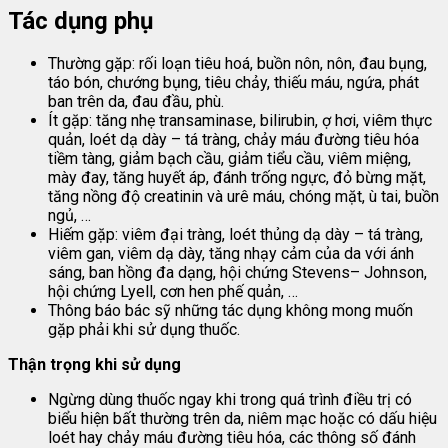
Tác dụng phụ
Thường gặp: rối loạn tiêu hoá, buồn nôn, nôn, đau bụng,
táo bón, chướng bụng, tiêu chảy, thiếu máu, ngứa, phát
ban trên da, đau đầu, phù.
Ít gặp: tăng nhẹ transaminase, bilirubin, ợ hơi, viêm thực
quản, loét dạ dày – tá tràng, chảy máu đường tiêu hóa
tiềm tàng, giảm bạch cầu, giảm tiểu cầu, viêm miệng,
mày đay, tăng huyết áp, đánh trống ngực, đỏ bừng mặt,
tăng nồng độ creatinin và urê máu, chóng mặt, ù tai, buồn
ngủ, …
Hiếm gặp: viêm đại tràng, loét thủng dạ dày – tá tràng,
viêm gan, viêm dạ dày, tăng nhạy cảm của da với ánh
sáng, ban hồng đa dạng, hội chứng Stevens– Johnson,
hội chứng Lyell, cơn hen phế quản, …
Thông báo bác sỹ những tác dụng không mong muốn
gặp phải khi sử dụng thuốc.
Thận trọng khi sử dụng
Ngừng dùng thuốc ngay khi trong quá trình điều trị có
biểu hiện bất thường trên da, niêm mạc hoặc có dấu hiệu
loét hay chảy máu đường tiêu hóa, các thông số đánh