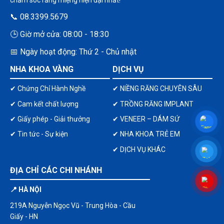
chăm sóc răng miệng hiện đại nhất!
📞 08.3399.5679
🕒 Giờ mở cửa: 08:00 - 18:30
📅 Ngày hoạt động: Thứ 2 - Chủ nhật
NHA KHOA VÀNG
DỊCH VỤ
✔ Chứng Chỉ Hành Nghề
✔ NIỀNG RĂNG CHUYÊN SÂU
✔ Cam kết chất lượng
✔ TRỒNG RĂNG IMPLANT
✔ Giấy phép - Giải thưởng
✔ VENEER – DÁM SỨ
✔ Tin tức - Sự kiện
✔ NHA KHOA TRẺ EM
✔ DỊCH VỤ KHÁC
ĐỊA CHỈ CÁC CHI NHÁNH
📍 HÀ NỘI
219A Nguyễn Ngọc Vũ - Trung Hòa - Cầu
Giấy - HN