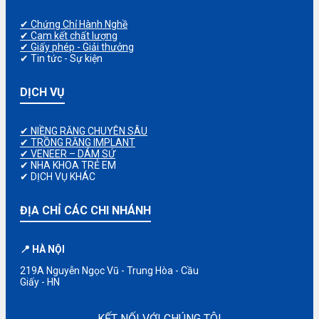
✔ Chứng Chỉ Hành Nghề
✔ Cam kết chất lượng
✔ Giấy phép - Giải thưởng
✔ Tin tức - Sự kiện
DỊCH VỤ
✔ NIỀNG RĂNG CHUYÊN SÂU
✔ TRỒNG RĂNG IMPLANT
✔ VENEER – DÁM SỨ
✔ NHA KHOA TRẺ EM
✔ DỊCH VỤ KHÁC
ĐỊA CHỈ CÁC CHI NHÁNH
📍 HÀ NỘI
219A Nguyễn Ngọc Vũ - Trung Hòa - Cầu
Giấy - HN
KẾT NỐI VỚI CHÚNG TÔI