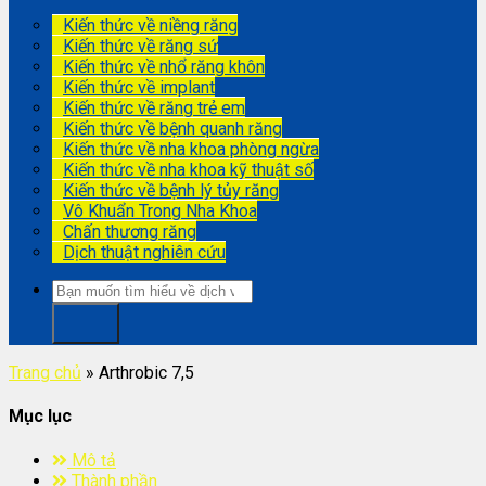
Kiến thức về niềng răng
Kiến thức về răng sứ
Kiến thức về nhổ răng khôn
Kiến thức về implant
Kiến thức về răng trẻ em
Kiến thức về bệnh quanh răng
Kiến thức về nha khoa phòng ngừa
Kiến thức về nha khoa kỹ thuật số
Kiến thức về bệnh lý tủy răng
Vô Khuẩn Trong Nha Khoa
Chấn thương răng
Dịch thuật nghiên cứu
Trang chủ
»
Arthrobic 7,5
Mục lục
Mô tả
Thành phần