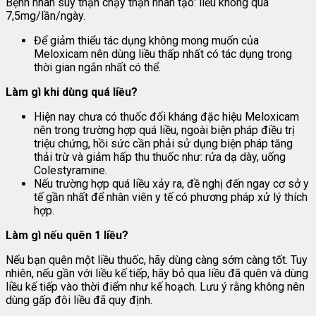
Bệnh nhân suy thận chạy thận nhân tạo: liều không quá
7,5mg/lần/ngày.
Để giảm thiểu tác dụng không mong muốn của
Meloxicam nên dùng liều thấp nhất có tác dụng trong
thời gian ngắn nhất có thể.
Làm gì khi dùng quá liều?
Hiện nay chưa có thuốc đối kháng đặc hiệu Meloxicam
nên trong trường hợp quá liều, ngoài biện pháp điều trị
triệu chứng, hồi sức cần phải sử dụng biện pháp tăng
thải trừ và giảm hấp thu thuốc như: rửa dạ dày, uống
Colestyramine.
Nếu trường hợp quá liều xảy ra, đề nghị đến ngay cơ sở y
tế gần nhất để nhân viên y tế có phương pháp xử lý thích
hợp.
Làm gì nếu quên 1 liều?
Nếu bạn quên một liều thuốc, hãy dùng càng sớm càng tốt. Tuy
nhiên, nếu gần với liều kế tiếp, hãy bỏ qua liều đã quên và dùng
liều kế tiếp vào thời điểm như kế hoạch. Lưu ý rằng không nên
dùng gấp đôi liều đã quy định.