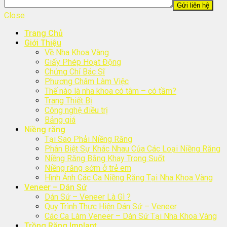
Close
Trang Chủ
Giới Thiệu
Về Nha Khoa Vàng
Giấy Phép Hoạt Động
Chứng Chỉ Bác Sĩ
Phương Châm Làm Việc
Thế nào là nha khoa có tâm – có tầm?
Trang Thiết Bị
Công nghệ điều trị
Bảng giá
Niềng răng
Tại Sao Phải Niềng Răng
Phân Biệt Sự Khác Nhau Của Các Loại Niềng Răng
Niềng Răng Bằng Khay Trong Suốt
Niềng răng sớm ở trẻ em
Hình Ảnh Các Ca Niềng Răng Tại Nha Khoa Vàng
Veneer – Dán Sứ
Dán Sứ – Veneer Là Gì ?
Quy Trình Thực Hiện Dán Sứ – Veneer
Các Ca Làm Veneer – Dán Sứ Tại Nha Khoa Vàng
Trồng Răng Implant