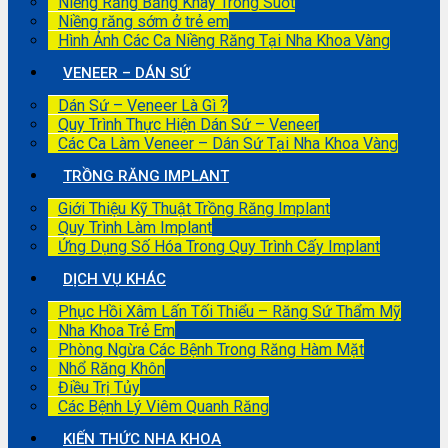
Niềng Răng Bằng Khay Trong Suốt
Niềng răng sớm ở trẻ em
Hình Ảnh Các Ca Niềng Răng Tại Nha Khoa Vàng
VENEER – DÁN SỨ
Dán Sứ – Veneer Là Gì ?
Quy Trình Thực Hiện Dán Sứ – Veneer
Các Ca Làm Veneer – Dán Sứ Tại Nha Khoa Vàng
TRỒNG RĂNG IMPLANT
Giới Thiệu Kỹ Thuật Trồng Răng Implant
Quy Trình Làm Implant
Ứng Dụng Số Hóa Trong Quy Trình Cấy Implant
DỊCH VỤ KHÁC
Phục Hồi Xâm Lấn Tối Thiểu – Răng Sứ Thẩm Mỹ
Nha Khoa Trẻ Em
Phòng Ngừa Các Bệnh Trong Răng Hàm Mặt
Nhổ Răng Khôn
Điều Trị Tủy
Các Bệnh Lý Viêm Quanh Răng
KIẾN THỨC NHA KHOA