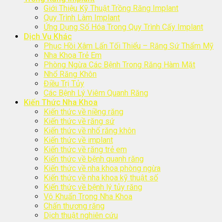
Giới Thiệu Kỹ Thuật Trồng Răng Implant
Quy Trình Làm Implant
Ứng Dụng Số Hóa Trong Quy Trình Cấy Implant
Dịch Vụ Khác
Phục Hồi Xâm Lấn Tối Thiểu – Răng Sứ Thẩm Mỹ
Nha Khoa Trẻ Em
Phòng Ngừa Các Bệnh Trong Răng Hàm Mặt
Nhổ Răng Khôn
Điều Trị Tủy
Các Bệnh Lý Viêm Quanh Răng
Kiến Thức Nha Khoa
Kiến thức về niềng răng
Kiến thức về răng sứ
Kiến thức về nhổ răng khôn
Kiến thức về implant
Kiến thức về răng trẻ em
Kiến thức về bệnh quanh răng
Kiến thức về nha khoa phòng ngừa
Kiến thức về nha khoa kỹ thuật số
Kiến thức về bệnh lý tủy răng
Vô Khuẩn Trong Nha Khoa
Chấn thương răng
Dịch thuật nghiên cứu