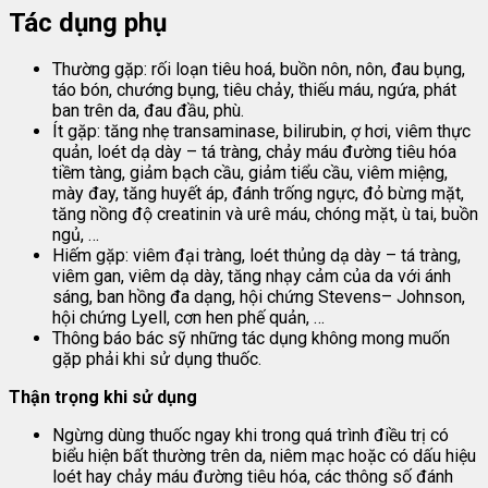
Tác dụng phụ
Thường gặp: rối loạn tiêu hoá, buồn nôn, nôn, đau bụng,
táo bón, chướng bụng, tiêu chảy, thiếu máu, ngứa, phát
ban trên da, đau đầu, phù.
Ít gặp: tăng nhẹ transaminase, bilirubin, ợ hơi, viêm thực
quản, loét dạ dày – tá tràng, chảy máu đường tiêu hóa
tiềm tàng, giảm bạch cầu, giảm tiểu cầu, viêm miệng,
mày đay, tăng huyết áp, đánh trống ngực, đỏ bừng mặt,
tăng nồng độ creatinin và urê máu, chóng mặt, ù tai, buồn
ngủ, …
Hiếm gặp: viêm đại tràng, loét thủng dạ dày – tá tràng,
viêm gan, viêm dạ dày, tăng nhạy cảm của da với ánh
sáng, ban hồng đa dạng, hội chứng Stevens– Johnson,
hội chứng Lyell, cơn hen phế quản, …
Thông báo bác sỹ những tác dụng không mong muốn
gặp phải khi sử dụng thuốc.
Thận trọng khi sử dụng
Ngừng dùng thuốc ngay khi trong quá trình điều trị có
biểu hiện bất thường trên da, niêm mạc hoặc có dấu hiệu
loét hay chảy máu đường tiêu hóa, các thông số đánh