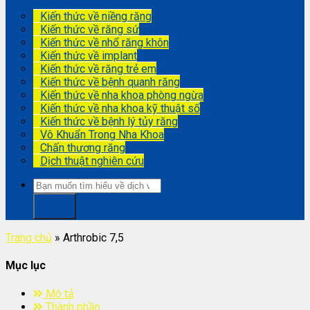
Kiến thức về niềng răng
Kiến thức về răng sứ
Kiến thức về nhổ răng khôn
Kiến thức về implant
Kiến thức về răng trẻ em
Kiến thức về bệnh quanh răng
Kiến thức về nha khoa phòng ngừa
Kiến thức về nha khoa kỹ thuật số
Kiến thức về bệnh lý tủy răng
Vô Khuẩn Trong Nha Khoa
Chấn thương răng
Dịch thuật nghiên cứu
Trang chủ
»
Arthrobic 7,5
Mục lục
Mô tả
Thành phần