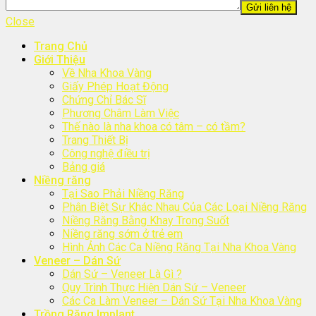
Close
Trang Chủ
Giới Thiệu
Về Nha Khoa Vàng
Giấy Phép Hoạt Động
Chứng Chỉ Bác Sĩ
Phương Châm Làm Việc
Thế nào là nha khoa có tâm – có tầm?
Trang Thiết Bị
Công nghệ điều trị
Bảng giá
Niềng răng
Tại Sao Phải Niềng Răng
Phân Biệt Sự Khác Nhau Của Các Loại Niềng Răng
Niềng Răng Bằng Khay Trong Suốt
Niềng răng sớm ở trẻ em
Hình Ảnh Các Ca Niềng Răng Tại Nha Khoa Vàng
Veneer – Dán Sứ
Dán Sứ – Veneer Là Gì ?
Quy Trình Thực Hiện Dán Sứ – Veneer
Các Ca Làm Veneer – Dán Sứ Tại Nha Khoa Vàng
Trồng Răng Implant