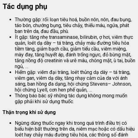
Tác dụng phụ
Thường gặp: rối loạn tiêu hoá, buồn nôn, nôn, đau bụng,
táo bón, chướng bụng, tiêu chảy, thiếu máu, ngứa, phát
ban trên da, đau đầu, phù.
Ít gặp: tăng nhẹ transaminase, bilirubin, ợ hơi, viêm thực
quản, loét dạ dày – tá tràng, chảy máu đường tiêu hóa
tiềm tàng, giảm bạch cầu, giảm tiểu cầu, viêm miệng,
mày đay, tăng huyết áp, đánh trống ngực, đỏ bừng mặt,
tăng nồng độ creatinin và urê máu, chóng mặt, ù tai, buồn
ngủ, …
Hiếm gặp: viêm đại tràng, loét thủng dạ dày – tá tràng,
viêm gan, viêm dạ dày, tăng nhạy cảm của da với ánh
sáng, ban hồng đa dạng, hội chứng Stevens– Johnson,
hội chứng Lyell, cơn hen phế quản, …
Thông báo bác sỹ những tác dụng không mong muốn
gặp phải khi sử dụng thuốc.
Thận trọng khi sử dụng
Ngừng dùng thuốc ngay khi trong quá trình điều trị có
biểu hiện bất thường trên da, niêm mạc hoặc có dấu hiệu
loét hay chảy máu đường tiêu hóa, các thông số đánh