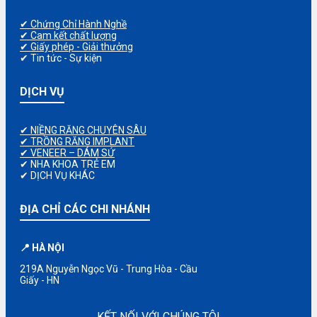
✔ Chứng Chỉ Hành Nghề
✔ Cam kết chất lượng
✔ Giấy phép - Giải thưởng
✔ Tin tức - Sự kiện
DỊCH VỤ
✔ NIỀNG RĂNG CHUYÊN SÂU
✔ TRỒNG RĂNG IMPLANT
✔ VENEER – DÁM SỨ
✔ NHA KHOA TRẺ EM
✔ DỊCH VỤ KHÁC
ĐỊA CHỈ CÁC CHI NHÁNH
📍 HÀ NỘI
219A Nguyễn Ngọc Vũ - Trung Hòa - Cầu
Giấy - HN
KẾT NỐI VỚI CHÚNG TÔI