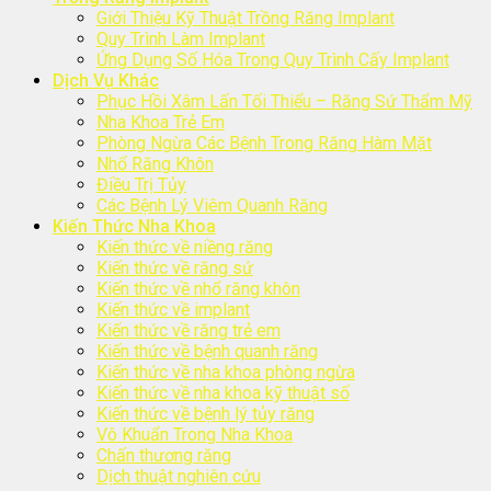
Giới Thiệu Kỹ Thuật Trồng Răng Implant
Quy Trình Làm Implant
Ứng Dụng Số Hóa Trong Quy Trình Cấy Implant
Dịch Vụ Khác
Phục Hồi Xâm Lấn Tối Thiểu – Răng Sứ Thẩm Mỹ
Nha Khoa Trẻ Em
Phòng Ngừa Các Bệnh Trong Răng Hàm Mặt
Nhổ Răng Khôn
Điều Trị Tủy
Các Bệnh Lý Viêm Quanh Răng
Kiến Thức Nha Khoa
Kiến thức về niềng răng
Kiến thức về răng sứ
Kiến thức về nhổ răng khôn
Kiến thức về implant
Kiến thức về răng trẻ em
Kiến thức về bệnh quanh răng
Kiến thức về nha khoa phòng ngừa
Kiến thức về nha khoa kỹ thuật số
Kiến thức về bệnh lý tủy răng
Vô Khuẩn Trong Nha Khoa
Chấn thương răng
Dịch thuật nghiên cứu