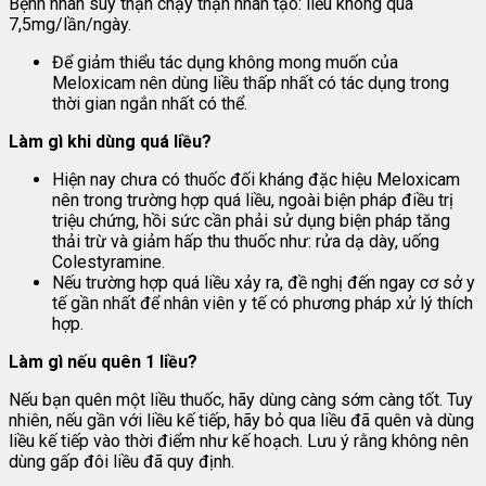
Bệnh nhân suy thận chạy thận nhân tạo: liều không quá
7,5mg/lần/ngày.
Để giảm thiểu tác dụng không mong muốn của
Meloxicam nên dùng liều thấp nhất có tác dụng trong
thời gian ngắn nhất có thể.
Làm gì khi dùng quá liều?
Hiện nay chưa có thuốc đối kháng đặc hiệu Meloxicam
nên trong trường hợp quá liều, ngoài biện pháp điều trị
triệu chứng, hồi sức cần phải sử dụng biện pháp tăng
thải trừ và giảm hấp thu thuốc như: rửa dạ dày, uống
Colestyramine.
Nếu trường hợp quá liều xảy ra, đề nghị đến ngay cơ sở y
tế gần nhất để nhân viên y tế có phương pháp xử lý thích
hợp.
Làm gì nếu quên 1 liều?
Nếu bạn quên một liều thuốc, hãy dùng càng sớm càng tốt. Tuy
nhiên, nếu gần với liều kế tiếp, hãy bỏ qua liều đã quên và dùng
liều kế tiếp vào thời điểm như kế hoạch. Lưu ý rằng không nên
dùng gấp đôi liều đã quy định.