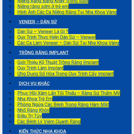
Niềng Răng Bằng Khay Trong Suốt
Niềng răng sớm ở trẻ em
Hình Ảnh Các Ca Niềng Răng Tại Nha Khoa Vàng
VENEER – DÁN SỨ
Dán Sứ – Veneer Là Gì ?
Quy Trình Thực Hiện Dán Sứ – Veneer
Các Ca Làm Veneer – Dán Sứ Tại Nha Khoa Vàng
TRỒNG RĂNG IMPLANT
Giới Thiệu Kỹ Thuật Trồng Răng Implant
Quy Trình Làm Implant
Ứng Dụng Số Hóa Trong Quy Trình Cấy Implant
DỊCH VỤ KHÁC
Phục Hồi Xâm Lấn Tối Thiểu – Răng Sứ Thẩm Mỹ
Nha Khoa Trẻ Em
Phòng Ngừa Các Bệnh Trong Răng Hàm Mặt
Nhổ Răng Khôn
Điều Trị Tủy
Các Bệnh Lý Viêm Quanh Răng
KIẾN THỨC NHA KHOA