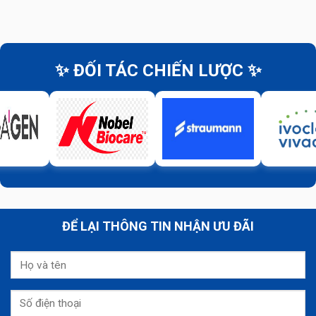
✨ ĐỐI TÁC CHIẾN LƯỢC ✨
ĐỂ LẠI THÔNG TIN NHẬN ƯU ĐÃI