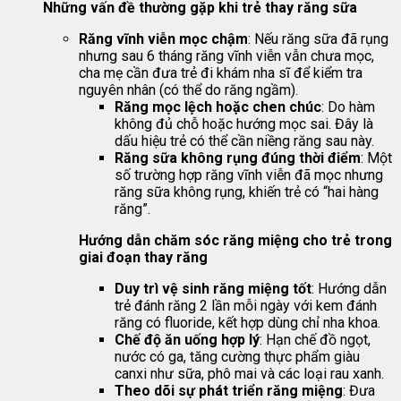
Những vấn đề thường gặp khi trẻ thay răng sữa
Răng vĩnh viễn mọc chậm
: Nếu răng sữa đã rụng
nhưng sau 6 tháng răng vĩnh viễn vẫn chưa mọc,
cha mẹ cần đưa trẻ đi khám nha sĩ để kiểm tra
nguyên nhân (có thể do răng ngầm).
Răng mọc lệch hoặc chen chúc
: Do hàm
không đủ chỗ hoặc hướng mọc sai. Đây là
dấu hiệu trẻ có thể cần niềng răng sau này.
Răng sữa không rụng đúng thời điểm
: Một
số trường hợp răng vĩnh viễn đã mọc nhưng
răng sữa không rụng, khiến trẻ có “hai hàng
răng”.
Hướng dẫn chăm sóc răng miệng cho trẻ trong
giai đoạn thay răng
Duy trì vệ sinh răng miệng tốt
: Hướng dẫn
trẻ đánh răng 2 lần mỗi ngày với kem đánh
răng có fluoride, kết hợp dùng chỉ nha khoa.
Chế độ ăn uống hợp lý
: Hạn chế đồ ngọt,
nước có ga, tăng cường thực phẩm giàu
canxi như sữa, phô mai và các loại rau xanh.
Theo dõi sự phát triển răng miệng
: Đưa