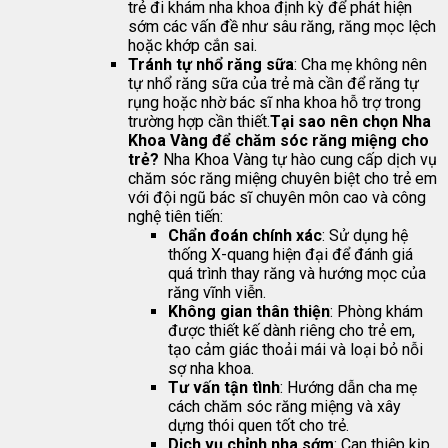
trẻ đi khám nha khoa định kỳ để phát hiện
sớm các vấn đề như sâu răng, răng mọc lệch
hoặc khớp cắn sai.
Tránh tự nhổ răng sữa
: Cha mẹ không nên
tự nhổ răng sữa của trẻ mà cần để răng tự
rụng hoặc nhờ bác sĩ nha khoa hỗ trợ trong
trường hợp cần thiết.
Tại sao nên chọn Nha
Khoa Vàng để chăm sóc răng miệng cho
trẻ?
Nha Khoa Vàng tự hào cung cấp dịch vụ
chăm sóc răng miệng chuyên biệt cho trẻ em
với đội ngũ bác sĩ chuyên môn cao và công
nghệ tiên tiến:
Chẩn đoán chính xác
: Sử dụng hệ
thống X-quang hiện đại để đánh giá
quá trình thay răng và hướng mọc của
răng vĩnh viễn.
Không gian thân thiện
: Phòng khám
được thiết kế dành riêng cho trẻ em,
tạo cảm giác thoải mái và loại bỏ nỗi
sợ nha khoa.
Tư vấn tận tình
: Hướng dẫn cha mẹ
cách chăm sóc răng miệng và xây
dựng thói quen tốt cho trẻ.
Dịch vụ chỉnh nha sớm
: Can thiệp kịp