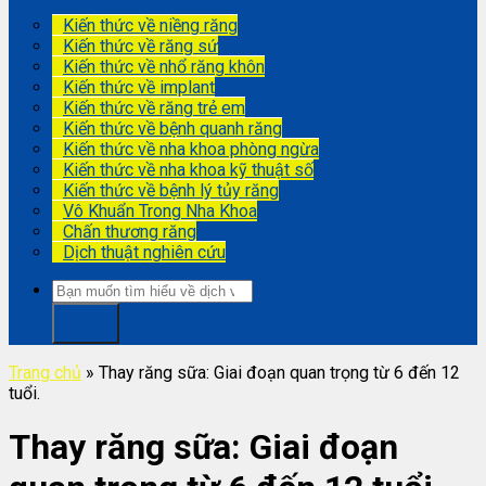
Kiến thức về niềng răng
Kiến thức về răng sứ
Kiến thức về nhổ răng khôn
Kiến thức về implant
Kiến thức về răng trẻ em
Kiến thức về bệnh quanh răng
Kiến thức về nha khoa phòng ngừa
Kiến thức về nha khoa kỹ thuật số
Kiến thức về bệnh lý tủy răng
Vô Khuẩn Trong Nha Khoa
Chấn thương răng
Dịch thuật nghiên cứu
Trang chủ
»
Thay răng sữa: Giai đoạn quan trọng từ 6 đến 12
tuổi.
Thay răng sữa: Giai đoạn