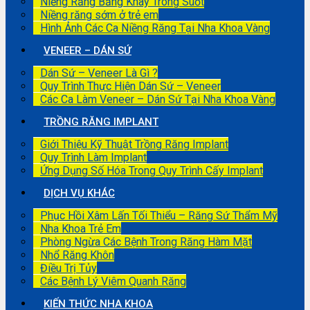
Niềng Răng Bằng Khay Trong Suốt
Niềng răng sớm ở trẻ em
Hình Ảnh Các Ca Niềng Răng Tại Nha Khoa Vàng
VENEER – DÁN SỨ
Dán Sứ – Veneer Là Gì ?
Quy Trình Thực Hiện Dán Sứ – Veneer
Các Ca Làm Veneer – Dán Sứ Tại Nha Khoa Vàng
TRỒNG RĂNG IMPLANT
Giới Thiệu Kỹ Thuật Trồng Răng Implant
Quy Trình Làm Implant
Ứng Dụng Số Hóa Trong Quy Trình Cấy Implant
DỊCH VỤ KHÁC
Phục Hồi Xâm Lấn Tối Thiểu – Răng Sứ Thẩm Mỹ
Nha Khoa Trẻ Em
Phòng Ngừa Các Bệnh Trong Răng Hàm Mặt
Nhổ Răng Khôn
Điều Trị Tủy
Các Bệnh Lý Viêm Quanh Răng
KIẾN THỨC NHA KHOA