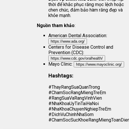
thời để khắc phục răng mọc lệch hoặc
chen chúc, đảm bảo hàm răng đẹp và
khỏe mạnh.
Nguồn tham khảo
:
American Dental Association:
https://www.ada.org/
Centers for Disease Control and
Prevention (CDC):
https://www.cdc.gov/oralhealth/
Mayo Clinic:
https://www.mayoclinic.org/
Hashtags:
#ThayRangSuaQuanTrong
#ChamSocRangMiengTreEm
#RangSuaVaRangVinhVien
#NhaKhoaUyTinTaiHaNoi
#NhaKhoaChuyenNghiepTreEm
#DichVuChinhNhaSom
#ChamSocSucKhoeRangMiengToanDie