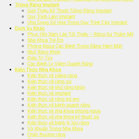
Trồng Răng Implant
Giới Thiệu Kỹ Thuật Trồng Răng Implant
Quy Trình Làm Implant
Ứng Dụng Số Hóa Trong Quy Trình Cấy Implant
Dịch Vụ Khác
Phục Hồi Xâm Lấn Tối Thiểu – Răng Sứ Thẩm Mỹ
Nha Khoa Trẻ Em
Phòng Ngừa Các Bệnh Trong Răng Hàm Mặt
Nhổ Răng Khôn
Điều Trị Tủy
Các Bệnh Lý Viêm Quanh Răng
Kiến Thức Nha Khoa
Kiến thức về niềng răng
Kiến thức về răng sứ
Kiến thức về nhổ răng khôn
Kiến thức về implant
Kiến thức về răng trẻ em
Kiến thức về bệnh quanh răng
Kiến thức về nha khoa phòng ngừa
Kiến thức về nha khoa kỹ thuật số
Kiến thức về bệnh lý tủy răng
Vô Khuẩn Trong Nha Khoa
Chấn thương răng