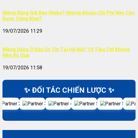
Niềng Răng Giá Bao Nhiêu? Những Khoản Chi Phí Nào Cần
Được Công Khai?
19/07/2026 11:29
Niềng Răng Ở Đâu Uy Tín Tại Hà Nội? 10 Tiêu Chí Không
Nên Bỏ Qua
19/07/2026 11:58
✨ ĐỐI TÁC CHIẾN LƯỢC ✨