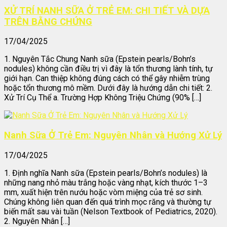
XỬ TRÍ NANH SỮA Ở TRẺ EM: CHI TIẾT VÀ DỰA
TRÊN BẰNG CHỨNG
17/04/2025
1. Nguyên Tắc Chung Nanh sữa (Epstein pearls/Bohn’s
nodules) không cần điều trị vì đây là tổn thương lành tính, tự
giới hạn. Can thiệp không đúng cách có thể gây nhiễm trùng
hoặc tổn thương mô mềm. Dưới đây là hướng dẫn chi tiết: 2.
Xử Trí Cụ Thể a. Trường Hợp Không Triệu Chứng (90% […]
Nanh Sữa Ở Trẻ Em: Nguyên Nhân và Hướng Xử Lý
17/04/2025
1. Định nghĩa Nanh sữa (Epstein pearls/Bohn’s nodules) là
những nang nhỏ màu trắng hoặc vàng nhạt, kích thước 1–3
mm, xuất hiện trên nướu hoặc vòm miệng của trẻ sơ sinh.
Chúng không liên quan đến quá trình mọc răng và thường tự
biến mất sau vài tuần (Nelson Textbook of Pediatrics, 2020).
2. Nguyên Nhân […]