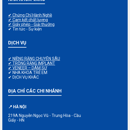
✔ Chứng Chỉ Hành Nghề
✔ Cam kết chất lượng
✔ Giấy phép - Giải thưởng
✔ Tin tức - Sự kiện
DỊCH VỤ
✔ NIỀNG RĂNG CHUYÊN SÂU
✔ TRỒNG RĂNG IMPLANT
✔ VENEER – DÁM SỨ
✔ NHA KHOA TRẺ EM
✔ DỊCH VỤ KHÁC
ĐỊA CHỈ CÁC CHI NHÁNH
📍 HÀ NỘI
219A Nguyễn Ngọc Vũ - Trung Hòa - Cầu
Giấy - HN