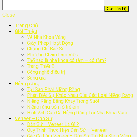
Close
Trang Chủ
Giới Thiệu
Về Nha Khoa Vàng
Giấy Phép Hoạt Động
Chứng Chỉ Bác Sĩ
Phương Châm Làm Việc
Thế nào là nha khoa có tâm – có tầm?
Trang Thiết Bị
Công nghệ điều trị
Bảng giá
Niềng răng
Tại Sao Phải Niềng Răng
Phân Biệt Sự Khác Nhau Của Các Loại Niềng Răng
Niềng Răng Bằng Khay Trong Suốt
Niềng răng sớm ở trẻ em
Hình Ảnh Các Ca Niềng Răng Tại Nha Khoa Vàng
Veneer – Dán Sứ
Dán Sứ – Veneer Là Gì ?
Quy Trình Thực Hiện Dán Sứ – Veneer
Các Ca Làm Veneer – Dán Sứ Tại Nha Khoa Vàng