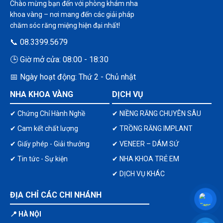
Chào mừng bạn đến với phòng khám nha
khoa vàng – nơi mang đến các giải pháp
chăm sóc răng miệng hiện đại nhất!
📞 08.3399.5679
🕒 Giờ mở cửa: 08:00 - 18:30
📅 Ngày hoạt động: Thứ 2 - Chủ nhật
NHA KHOA VÀNG
DỊCH VỤ
✔ Chứng Chỉ Hành Nghề
✔ NIỀNG RĂNG CHUYÊN SÂU
✔ Cam kết chất lượng
✔ TRỒNG RĂNG IMPLANT
✔ Giấy phép - Giải thưởng
✔ VENEER – DÁM SỨ
✔ Tin tức - Sự kiện
✔ NHA KHOA TRẺ EM
✔ DỊCH VỤ KHÁC
ĐỊA CHỈ CÁC CHI NHÁNH
📍 HÀ NỘI