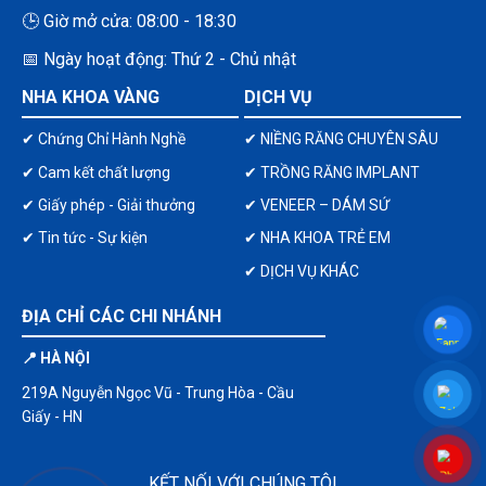
🕒 Giờ mở cửa: 08:00 - 18:30
📅 Ngày hoạt động: Thứ 2 - Chủ nhật
NHA KHOA VÀNG
DỊCH VỤ
✔ Chứng Chỉ Hành Nghề
✔ NIỀNG RĂNG CHUYÊN SÂU
✔ Cam kết chất lượng
✔ TRỒNG RĂNG IMPLANT
✔ Giấy phép - Giải thưởng
✔ VENEER – DÁM SỨ
✔ Tin tức - Sự kiện
✔ NHA KHOA TRẺ EM
✔ DỊCH VỤ KHÁC
ĐỊA CHỈ CÁC CHI NHÁNH
📍 HÀ NỘI
219A Nguyễn Ngọc Vũ - Trung Hòa - Cầu
Giấy - HN
KẾT NỐI VỚI CHÚNG TÔI