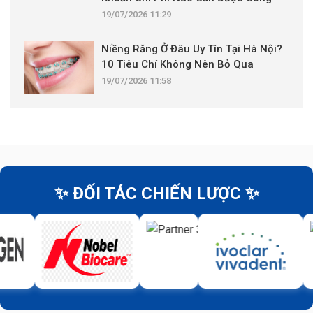
Khai?
19/07/2026 11:29
Niềng Răng Ở Đâu Uy Tín Tại Hà Nội?
10 Tiêu Chí Không Nên Bỏ Qua
19/07/2026 11:58
✨ ĐỐI TÁC CHIẾN LƯỢC ✨