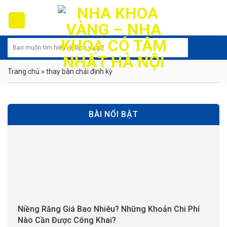
Skip
to
content
Trang chủ
»
thay bàn chải định kỳ
BÀI NỔI BẬT
Niềng Răng Giá Bao Nhiêu? Những Khoản Chi Phí
Nào Cần Được Công Khai?