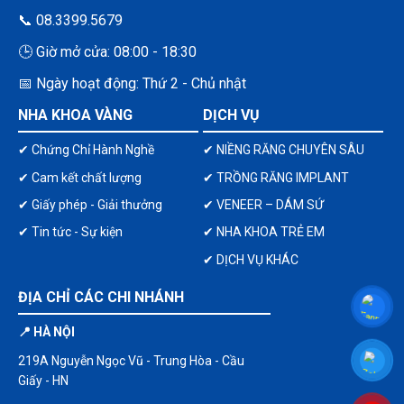
📞 08.3399.5679
🕒 Giờ mở cửa: 08:00 - 18:30
📅 Ngày hoạt động: Thứ 2 - Chủ nhật
NHA KHOA VÀNG
DỊCH VỤ
✔ Chứng Chỉ Hành Nghề
✔ NIỀNG RĂNG CHUYÊN SÂU
✔ Cam kết chất lượng
✔ TRỒNG RĂNG IMPLANT
✔ Giấy phép - Giải thưởng
✔ VENEER – DÁM SỨ
✔ Tin tức - Sự kiện
✔ NHA KHOA TRẺ EM
✔ DỊCH VỤ KHÁC
ĐỊA CHỈ CÁC CHI NHÁNH
📍 HÀ NỘI
219A Nguyễn Ngọc Vũ - Trung Hòa - Cầu
Giấy - HN