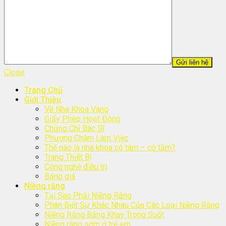
Close
Trang Chủ
Giới Thiệu
Về Nha Khoa Vàng
Giấy Phép Hoạt Động
Chứng Chỉ Bác Sĩ
Phương Châm Làm Việc
Thế nào là nha khoa có tâm – có tầm?
Trang Thiết Bị
Công nghệ điều trị
Bảng giá
Niềng răng
Tại Sao Phải Niềng Răng
Phân Biệt Sự Khác Nhau Của Các Loại Niềng Răng
Niềng Răng Bằng Khay Trong Suốt
Niềng răng sớm ở trẻ em