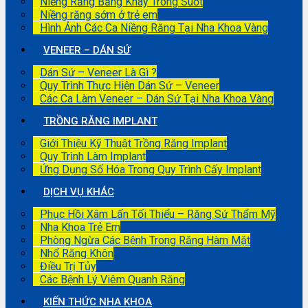
Niềng Răng Bằng Khay Trong Suốt
Niềng răng sớm ở trẻ em
Hình Ảnh Các Ca Niềng Răng Tại Nha Khoa Vàng
VENEER – DÁN SỨ
Dán Sứ – Veneer Là Gì ?
Quy Trình Thực Hiện Dán Sứ – Veneer
Các Ca Làm Veneer – Dán Sứ Tại Nha Khoa Vàng
TRỒNG RĂNG IMPLANT
Giới Thiệu Kỹ Thuật Trồng Răng Implant
Quy Trình Làm Implant
Ứng Dụng Số Hóa Trong Quy Trình Cấy Implant
DỊCH VỤ KHÁC
Phục Hồi Xâm Lấn Tối Thiểu – Răng Sứ Thẩm Mỹ
Nha Khoa Trẻ Em
Phòng Ngừa Các Bệnh Trong Răng Hàm Mặt
Nhổ Răng Khôn
Điều Trị Tủy
Các Bệnh Lý Viêm Quanh Răng
KIẾN THỨC NHA KHOA