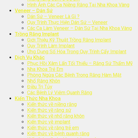
Hình Ảnh Các Ca Niềng Răng Tại Nha Khoa Vàng
Veneer – Dán Sứ
Dán Sứ – Veneer Là Gì ?
Quy Trình Thực Hiện Dán Sứ – Veneer
Các Ca Làm Veneer – Dán Sứ Tại Nha Khoa Vàng
Trồng Răng Implant
Giới Thiệu Kỹ Thuật Trồng Răng Implant
Quy Trình Làm Implant
Ứng Dụng Số Hóa Trong Quy Trình Cấy Implant
Dịch Vụ Khác
Phục Hồi Xâm Lấn Tối Thiểu – Răng Sứ Thẩm Mỹ
Nha Khoa Trẻ Em
Phòng Ngừa Các Bệnh Trong Răng Hàm Mặt
Nhổ Răng Khôn
Điều Trị Tủy
Các Bệnh Lý Viêm Quanh Răng
Kiến Thức Nha Khoa
Kiến thức về niềng răng
Kiến thức về răng sứ
Kiến thức về nhổ răng khôn
Kiến thức về implant
Kiến thức về răng trẻ em
Kiến thức về bệnh quanh răng