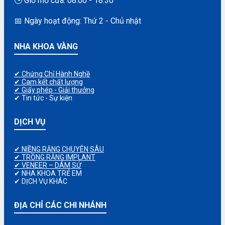
🕒 Giờ mở cửa: 08:00 - 18:30
📅 Ngày hoạt động: Thứ 2 - Chủ nhật
NHA KHOA VÀNG
✔ Chứng Chỉ Hành Nghề
✔ Cam kết chất lượng
✔ Giấy phép - Giải thưởng
✔ Tin tức - Sự kiện
DỊCH VỤ
✔ NIỀNG RĂNG CHUYÊN SÂU
✔ TRỒNG RĂNG IMPLANT
✔ VENEER – DÁM SỨ
✔ NHA KHOA TRẺ EM
✔ DỊCH VỤ KHÁC
ĐỊA CHỈ CÁC CHI NHÁNH