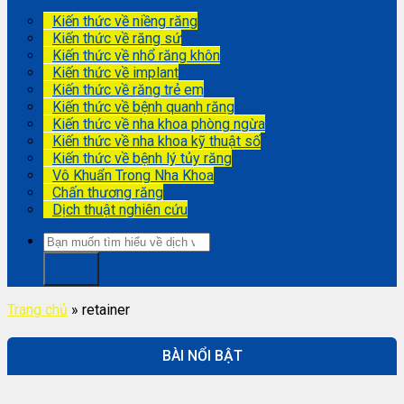
Kiến thức về niềng răng
Kiến thức về răng sứ
Kiến thức về nhổ răng khôn
Kiến thức về implant
Kiến thức về răng trẻ em
Kiến thức về bệnh quanh răng
Kiến thức về nha khoa phòng ngừa
Kiến thức về nha khoa kỹ thuật số
Kiến thức về bệnh lý tủy răng
Vô Khuẩn Trong Nha Khoa
Chấn thương răng
Dịch thuật nghiên cứu
Trang chủ
»
retainer
BÀI NỔI BẬT