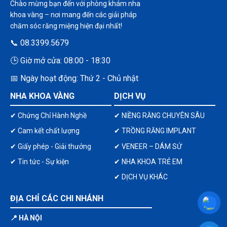
Chào mừng bạn đến với phòng khám nha
khoa vàng – nơi mang đến các giải pháp
chăm sóc răng miệng hiện đại nhất!
📞 08.3399.5679
🕒 Giờ mở cửa: 08:00 - 18:30
📅 Ngày hoạt động: Thứ 2 - Chủ nhật
NHA KHOA VÀNG
DỊCH VỤ
✔ Chứng Chỉ Hành Nghề
✔ NIỀNG RĂNG CHUYÊN SÂU
✔ Cam kết chất lượng
✔ TRỒNG RĂNG IMPLANT
✔ Giấy phép - Giải thưởng
✔ VENEER – DÁM SỨ
✔ Tin tức - Sự kiện
✔ NHA KHOA TRẺ EM
✔ DỊCH VỤ KHÁC
ĐỊA CHỈ CÁC CHI NHÁNH
📍 HÀ NỘI