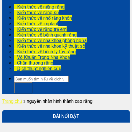
Kiến thức về niềng răng
Kiến thức về răng sứ
Kiến thức về nhổ răng khôn
Kiến thức về implant
Kiến thức về răng trẻ em
Kiến thức về bệnh quanh răng
Kiến thức về nha khoa phòng ngừa
Kiến thức về nha khoa kỹ thuật số
Kiến thức về bệnh lý tủy răng
Vô Khuẩn Trong Nha Khoa
Chấn thương răng
Dịch thuật nghiên cứu
Trang chủ
»
nguyên nhân hình thành cao răng
BÀI NỔI BẬT