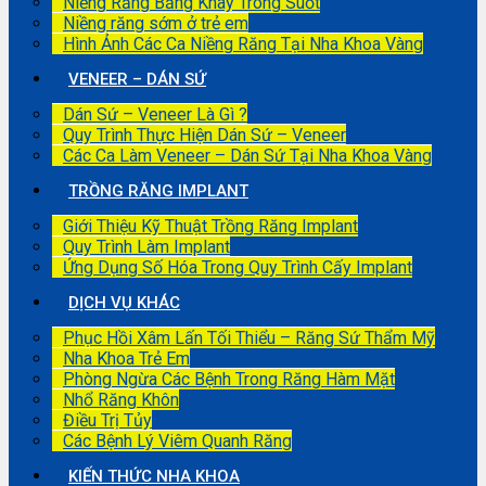
Niềng Răng Bằng Khay Trong Suốt
Niềng răng sớm ở trẻ em
Hình Ảnh Các Ca Niềng Răng Tại Nha Khoa Vàng
VENEER – DÁN SỨ
Dán Sứ – Veneer Là Gì ?
Quy Trình Thực Hiện Dán Sứ – Veneer
Các Ca Làm Veneer – Dán Sứ Tại Nha Khoa Vàng
TRỒNG RĂNG IMPLANT
Giới Thiệu Kỹ Thuật Trồng Răng Implant
Quy Trình Làm Implant
Ứng Dụng Số Hóa Trong Quy Trình Cấy Implant
DỊCH VỤ KHÁC
Phục Hồi Xâm Lấn Tối Thiểu – Răng Sứ Thẩm Mỹ
Nha Khoa Trẻ Em
Phòng Ngừa Các Bệnh Trong Răng Hàm Mặt
Nhổ Răng Khôn
Điều Trị Tủy
Các Bệnh Lý Viêm Quanh Răng
KIẾN THỨC NHA KHOA