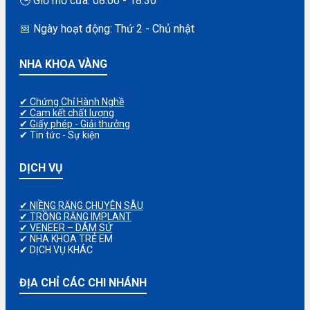
🕒 Giờ mở cửa: 08:00 - 18:30
📅 Ngày hoạt động: Thứ 2 - Chủ nhật
NHA KHOA VÀNG
✔ Chứng Chỉ Hành Nghề
✔ Cam kết chất lượng
✔ Giấy phép - Giải thưởng
✔ Tin tức - Sự kiện
DỊCH VỤ
✔ NIỀNG RĂNG CHUYÊN SÂU
✔ TRỒNG RĂNG IMPLANT
✔ VENEER – DÁM SỨ
✔ NHA KHOA TRẺ EM
✔ DỊCH VỤ KHÁC
ĐỊA CHỈ CÁC CHI NHÁNH