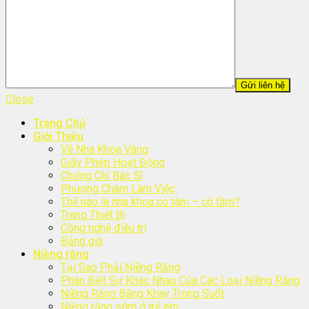
Close
Trang Chủ
Giới Thiệu
Về Nha Khoa Vàng
Giấy Phép Hoạt Động
Chứng Chỉ Bác Sĩ
Phương Châm Làm Việc
Thế nào là nha khoa có tâm – có tầm?
Trang Thiết Bị
Công nghệ điều trị
Bảng giá
Niềng răng
Tại Sao Phải Niềng Răng
Phân Biệt Sự Khác Nhau Của Các Loại Niềng Răng
Niềng Răng Bằng Khay Trong Suốt
Niềng răng sớm ở trẻ em