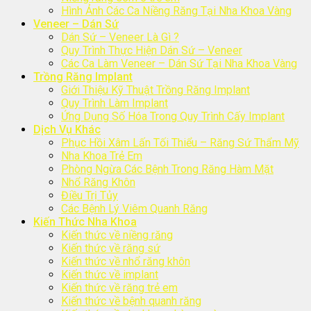
Hình Ảnh Các Ca Niềng Răng Tại Nha Khoa Vàng
Veneer – Dán Sứ
Dán Sứ – Veneer Là Gì ?
Quy Trình Thực Hiện Dán Sứ – Veneer
Các Ca Làm Veneer – Dán Sứ Tại Nha Khoa Vàng
Trồng Răng Implant
Giới Thiệu Kỹ Thuật Trồng Răng Implant
Quy Trình Làm Implant
Ứng Dụng Số Hóa Trong Quy Trình Cấy Implant
Dịch Vụ Khác
Phục Hồi Xâm Lấn Tối Thiểu – Răng Sứ Thẩm Mỹ
Nha Khoa Trẻ Em
Phòng Ngừa Các Bệnh Trong Răng Hàm Mặt
Nhổ Răng Khôn
Điều Trị Tủy
Các Bệnh Lý Viêm Quanh Răng
Kiến Thức Nha Khoa
Kiến thức về niềng răng
Kiến thức về răng sứ
Kiến thức về nhổ răng khôn
Kiến thức về implant
Kiến thức về răng trẻ em
Kiến thức về bệnh quanh răng