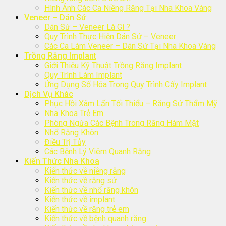
Hình Ảnh Các Ca Niềng Răng Tại Nha Khoa Vàng
Veneer – Dán Sứ
Dán Sứ – Veneer Là Gì ?
Quy Trình Thực Hiện Dán Sứ – Veneer
Các Ca Làm Veneer – Dán Sứ Tại Nha Khoa Vàng
Trồng Răng Implant
Giới Thiệu Kỹ Thuật Trồng Răng Implant
Quy Trình Làm Implant
Ứng Dụng Số Hóa Trong Quy Trình Cấy Implant
Dịch Vụ Khác
Phục Hồi Xâm Lấn Tối Thiểu – Răng Sứ Thẩm Mỹ
Nha Khoa Trẻ Em
Phòng Ngừa Các Bệnh Trong Răng Hàm Mặt
Nhổ Răng Khôn
Điều Trị Tủy
Các Bệnh Lý Viêm Quanh Răng
Kiến Thức Nha Khoa
Kiến thức về niềng răng
Kiến thức về răng sứ
Kiến thức về nhổ răng khôn
Kiến thức về implant
Kiến thức về răng trẻ em
Kiến thức về bệnh quanh răng