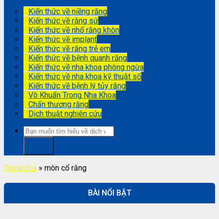
Kiến thức về niềng răng
Kiến thức về răng sứ
Kiến thức về nhổ răng khôn
Kiến thức về implant
Kiến thức về răng trẻ em
Kiến thức về bệnh quanh răng
Kiến thức về nha khoa phòng ngừa
Kiến thức về nha khoa kỹ thuật số
Kiến thức về bệnh lý tủy răng
Vô Khuẩn Trong Nha Khoa
Chấn thương răng
Dịch thuật nghiên cứu
Trang chủ
»
mòn cổ răng
BÀI NỔI BẬT