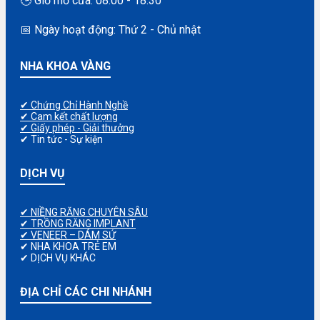
🕒 Giờ mở cửa: 08:00 - 18:30
📅 Ngày hoạt động: Thứ 2 - Chủ nhật
NHA KHOA VÀNG
✔ Chứng Chỉ Hành Nghề
✔ Cam kết chất lượng
✔ Giấy phép - Giải thưởng
✔ Tin tức - Sự kiện
DỊCH VỤ
✔ NIỀNG RĂNG CHUYÊN SÂU
✔ TRỒNG RĂNG IMPLANT
✔ VENEER – DÁM SỨ
✔ NHA KHOA TRẺ EM
✔ DỊCH VỤ KHÁC
ĐỊA CHỈ CÁC CHI NHÁNH