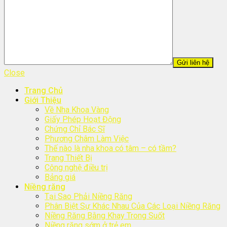
Close
Trang Chủ
Giới Thiệu
Về Nha Khoa Vàng
Giấy Phép Hoạt Động
Chứng Chỉ Bác Sĩ
Phương Châm Làm Việc
Thế nào là nha khoa có tâm – có tầm?
Trang Thiết Bị
Công nghệ điều trị
Bảng giá
Niềng răng
Tại Sao Phải Niềng Răng
Phân Biệt Sự Khác Nhau Của Các Loại Niềng Răng
Niềng Răng Bằng Khay Trong Suốt
Niềng răng sớm ở trẻ em