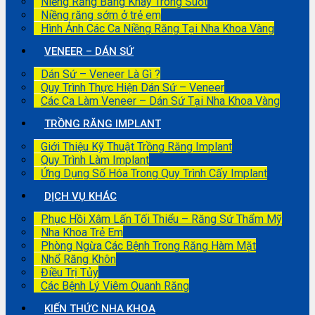
Niềng Răng Bằng Khay Trong Suốt
Niềng răng sớm ở trẻ em
Hình Ảnh Các Ca Niềng Răng Tại Nha Khoa Vàng
VENEER – DÁN SỨ
Dán Sứ – Veneer Là Gì ?
Quy Trình Thực Hiện Dán Sứ – Veneer
Các Ca Làm Veneer – Dán Sứ Tại Nha Khoa Vàng
TRỒNG RĂNG IMPLANT
Giới Thiệu Kỹ Thuật Trồng Răng Implant
Quy Trình Làm Implant
Ứng Dụng Số Hóa Trong Quy Trình Cấy Implant
DỊCH VỤ KHÁC
Phục Hồi Xâm Lấn Tối Thiểu – Răng Sứ Thẩm Mỹ
Nha Khoa Trẻ Em
Phòng Ngừa Các Bệnh Trong Răng Hàm Mặt
Nhổ Răng Khôn
Điều Trị Tủy
Các Bệnh Lý Viêm Quanh Răng
KIẾN THỨC NHA KHOA