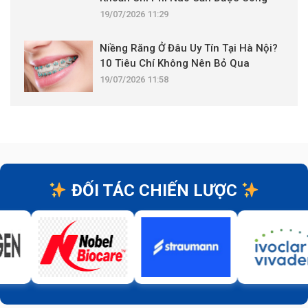
Khai?
19/07/2026 11:29
Niềng Răng Ở Đâu Uy Tín Tại Hà Nội?
10 Tiêu Chí Không Nên Bỏ Qua
19/07/2026 11:58
ĐỐI TÁC CHIẾN LƯỢC