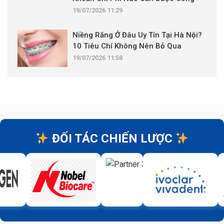
Khai?
19/07/2026 11:29
Niềng Răng Ở Đâu Uy Tín Tại Hà Nội?
10 Tiêu Chí Không Nên Bỏ Qua
19/07/2026 11:58
ĐỐI TÁC CHIẾN LƯỢC