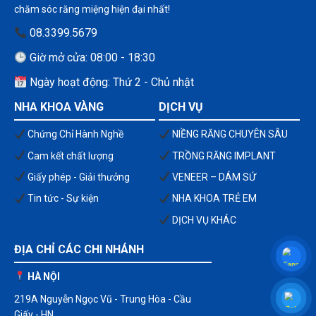
chăm sóc răng miệng hiện đại nhất!
08.3399.5679
Giờ mở cửa: 08:00 - 18:30
Ngày hoạt động: Thứ 2 - Chủ nhật
NHA KHOA VÀNG
DỊCH VỤ
Chứng Chỉ Hành Nghề
NIỀNG RĂNG CHUYÊN SÂU
Cam kết chất lượng
TRỒNG RĂNG IMPLANT
Giấy phép - Giải thưởng
VENEER – DÁM SỨ
Tin tức - Sự kiện
NHA KHOA TRẺ EM
DỊCH VỤ KHÁC
ĐỊA CHỈ CÁC CHI NHÁNH
HÀ NỘI
219A Nguyễn Ngọc Vũ - Trung Hòa - Cầu
Giấy - HN