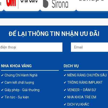
ĐỂ LẠI THÔNG TIN NHẬN ƯU ĐÃI
NHA KHOA VÀNG
DỊCH VỤ
✔ Chứng Chỉ Hành Nghề
✔ NIỀNG RĂNG CHUYÊN SÂU
✔ Cam kết chất lượng
✔ TRỒNG RĂNG IMPLANT
✔ Giấy phép - Giải thưởng
✔ VENEER – DÁM SỨ
✔ Tin tức - Sự kiện
✔ NHA KHOA TRẺ EM
✔ DỊCH VỤ KHÁC