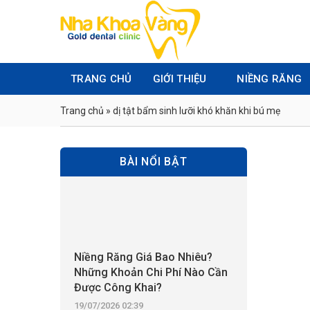
Skip
to
content
TRANG CHỦ
GIỚI THIỆU
NIỀNG RĂNG
Trang chủ
»
dị tật bẩm sinh lưỡi khó khăn khi bú mẹ
BÀI NỔI BẬT
Niềng Răng Giá Bao Nhiêu?
Những Khoản Chi Phí Nào Cần
Được Công Khai?
19/07/2026 02:39