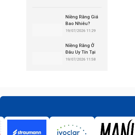
Niềng Răng Giá
Bao Nhiêu?
Những Khoản
19/07/2026 11:29
Chi Phí Nào Cần
Được Công
Niềng Răng Ở
Khai?
Đâu Uy Tín Tại
Hà Nội? 10 Tiêu
19/07/2026 11:58
Chí Không Nên
Bỏ Qua