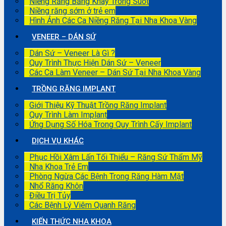
Niềng Răng Bằng Khay Trong Suốt
Niềng răng sớm ở trẻ em
Hình Ảnh Các Ca Niềng Răng Tại Nha Khoa Vàng
VENEER – DÁN SỨ
Dán Sứ – Veneer Là Gì ?
Quy Trình Thực Hiện Dán Sứ – Veneer
Các Ca Làm Veneer – Dán Sứ Tại Nha Khoa Vàng
TRỒNG RĂNG IMPLANT
Giới Thiệu Kỹ Thuật Trồng Răng Implant
Quy Trình Làm Implant
Ứng Dụng Số Hóa Trong Quy Trình Cấy Implant
DỊCH VỤ KHÁC
Phục Hồi Xâm Lấn Tối Thiểu – Răng Sứ Thẩm Mỹ
Nha Khoa Trẻ Em
Phòng Ngừa Các Bệnh Trong Răng Hàm Mặt
Nhổ Răng Khôn
Điều Trị Tủy
Các Bệnh Lý Viêm Quanh Răng
KIẾN THỨC NHA KHOA