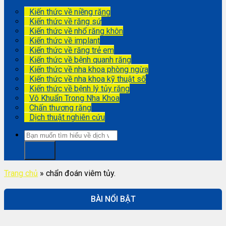
Kiến thức về niềng răng
Kiến thức về răng sứ
Kiến thức về nhổ răng khôn
Kiến thức về implant
Kiến thức về răng trẻ em
Kiến thức về bệnh quanh răng
Kiến thức về nha khoa phòng ngừa
Kiến thức về nha khoa kỹ thuật số
Kiến thức về bệnh lý tủy răng
Vô Khuẩn Trong Nha Khoa
Chấn thương răng
Dịch thuật nghiên cứu
Trang chủ
»
chẩn đoán viêm tủy.
BÀI NỔI BẬT