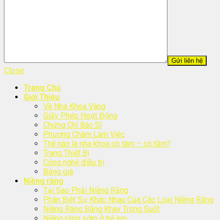
Close
Trang Chủ
Giới Thiệu
Về Nha Khoa Vàng
Giấy Phép Hoạt Động
Chứng Chỉ Bác Sĩ
Phương Châm Làm Việc
Thế nào là nha khoa có tâm – có tầm?
Trang Thiết Bị
Công nghệ điều trị
Bảng giá
Niềng răng
Tại Sao Phải Niềng Răng
Phân Biệt Sự Khác Nhau Của Các Loại Niềng Răng
Niềng Răng Bằng Khay Trong Suốt
Niềng răng sớm ở trẻ em