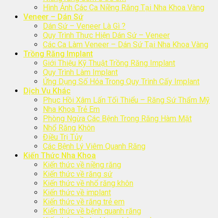
Hình Ảnh Các Ca Niềng Răng Tại Nha Khoa Vàng
Veneer – Dán Sứ
Dán Sứ – Veneer Là Gì ?
Quy Trình Thực Hiện Dán Sứ – Veneer
Các Ca Làm Veneer – Dán Sứ Tại Nha Khoa Vàng
Trồng Răng Implant
Giới Thiệu Kỹ Thuật Trồng Răng Implant
Quy Trình Làm Implant
Ứng Dụng Số Hóa Trong Quy Trình Cấy Implant
Dịch Vụ Khác
Phục Hồi Xâm Lấn Tối Thiểu – Răng Sứ Thẩm Mỹ
Nha Khoa Trẻ Em
Phòng Ngừa Các Bệnh Trong Răng Hàm Mặt
Nhổ Răng Khôn
Điều Trị Tủy
Các Bệnh Lý Viêm Quanh Răng
Kiến Thức Nha Khoa
Kiến thức về niềng răng
Kiến thức về răng sứ
Kiến thức về nhổ răng khôn
Kiến thức về implant
Kiến thức về răng trẻ em
Kiến thức về bệnh quanh răng