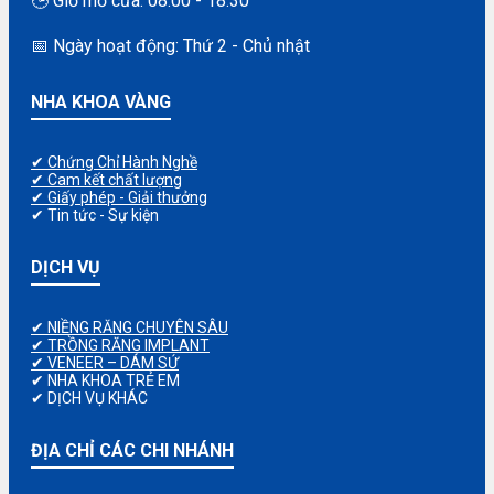
🕒 Giờ mở cửa: 08:00 - 18:30
📅 Ngày hoạt động: Thứ 2 - Chủ nhật
NHA KHOA VÀNG
✔ Chứng Chỉ Hành Nghề
✔ Cam kết chất lượng
✔ Giấy phép - Giải thưởng
✔ Tin tức - Sự kiện
DỊCH VỤ
✔ NIỀNG RĂNG CHUYÊN SÂU
✔ TRỒNG RĂNG IMPLANT
✔ VENEER – DÁM SỨ
✔ NHA KHOA TRẺ EM
✔ DỊCH VỤ KHÁC
ĐỊA CHỈ CÁC CHI NHÁNH