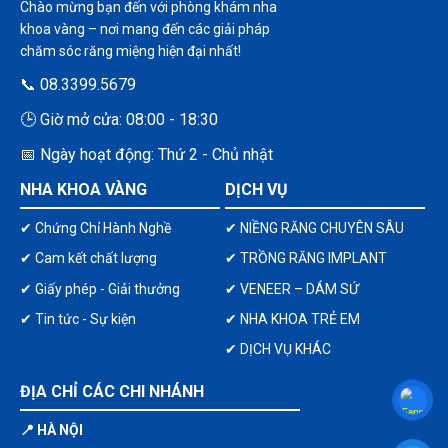
Chào mừng bạn đến với phòng khám nha
khoa vàng – nơi mang đến các giải pháp
chăm sóc răng miệng hiện đại nhất!
📞 08.3399.5679
🕒 Giờ mở cửa: 08:00 - 18:30
📅 Ngày hoạt động: Thứ 2 - Chủ nhật
NHA KHOA VÀNG
DỊCH VỤ
✔ Chứng Chỉ Hành Nghề
✔ NIỀNG RĂNG CHUYÊN SÂU
✔ Cam kết chất lượng
✔ TRỒNG RĂNG IMPLANT
✔ Giấy phép - Giải thưởng
✔ VENEER – DÁM SỨ
✔ Tin tức - Sự kiện
✔ NHA KHOA TRẺ EM
✔ DỊCH VỤ KHÁC
ĐỊA CHỈ CÁC CHI NHÁNH
📍 HÀ NỘI