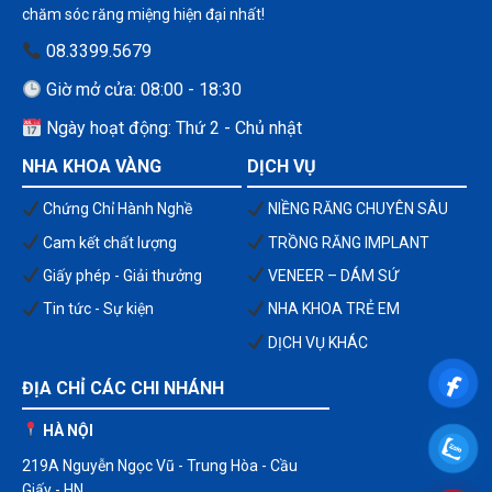
chăm sóc răng miệng hiện đại nhất!
08.3399.5679
Giờ mở cửa: 08:00 - 18:30
Ngày hoạt động: Thứ 2 - Chủ nhật
NHA KHOA VÀNG
DỊCH VỤ
Chứng Chỉ Hành Nghề
NIỀNG RĂNG CHUYÊN SÂU
Cam kết chất lượng
TRỒNG RĂNG IMPLANT
Giấy phép - Giải thưởng
VENEER – DÁM SỨ
Tin tức - Sự kiện
NHA KHOA TRẺ EM
DỊCH VỤ KHÁC
ĐỊA CHỈ CÁC CHI NHÁNH
HÀ NỘI
219A Nguyễn Ngọc Vũ - Trung Hòa - Cầu
Giấy - HN