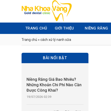
Skip
to
content
TRANG CHỦ
GIỚI THIỆU
NIỀNG RĂNG
Trang chủ
»
cách xử lý nanh sữa
BÀI NỔI BẬT
Niềng Răng Giá Bao Nhiêu?
Những Khoản Chi Phí Nào Cần
Được Công Khai?
19/07/2026 02:39