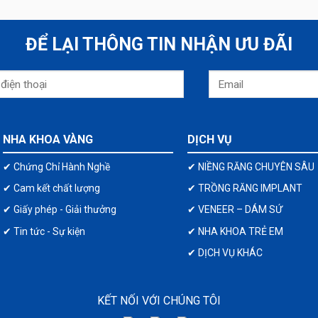
ĐỂ LẠI THÔNG TIN NHẬN ƯU ĐÃI
NHA KHOA VÀNG
DỊCH VỤ
✔ Chứng Chỉ Hành Nghề
✔ NIỀNG RĂNG CHUYÊN SÂU
✔ Cam kết chất lượng
✔ TRỒNG RĂNG IMPLANT
✔ Giấy phép - Giải thưởng
✔ VENEER – DÁM SỨ
✔ Tin tức - Sự kiện
✔ NHA KHOA TRẺ EM
✔ DỊCH VỤ KHÁC
KẾT NỐI VỚI CHÚNG TÔI