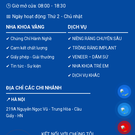
🕒 Giờ mở cửa: 08:00 - 18:30
📅 Ngày hoạt động: Thứ 2 - Chủ nhật
NHA KHOA VÀNG
DỊCH VỤ
✔ Chứng Chỉ Hành Nghề
✔ NIỀNG RĂNG CHUYÊN SÂU
✔ Cam kết chất lượng
✔ TRỒNG RĂNG IMPLANT
✔ Giấy phép - Giải thưởng
✔ VENEER – DÁM SỨ
✔ Tin tức - Sự kiện
✔ NHA KHOA TRẺ EM
✔ DỊCH VỤ KHÁC
ĐỊA CHỈ CÁC CHI NHÁNH
📍 HÀ NỘI
219A Nguyễn Ngọc Vũ - Trung Hòa - Cầu
Giấy - HN
KẾT NỐI VỚI CHÚNG TÔI