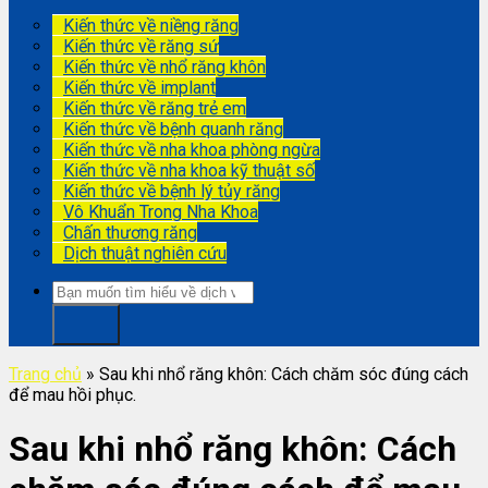
Kiến thức về niềng răng
Kiến thức về răng sứ
Kiến thức về nhổ răng khôn
Kiến thức về implant
Kiến thức về răng trẻ em
Kiến thức về bệnh quanh răng
Kiến thức về nha khoa phòng ngừa
Kiến thức về nha khoa kỹ thuật số
Kiến thức về bệnh lý tủy răng
Vô Khuẩn Trong Nha Khoa
Chấn thương răng
Dịch thuật nghiên cứu
Trang chủ
»
Sau khi nhổ răng khôn: Cách chăm sóc đúng cách
để mau hồi phục.
Sau khi nhổ răng khôn: Cách