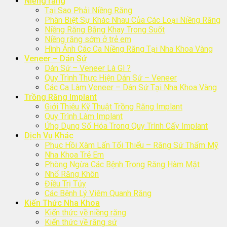
Niềng răng
Tại Sao Phải Niềng Răng
Phân Biệt Sự Khác Nhau Của Các Loại Niềng Răng
Niềng Răng Bằng Khay Trong Suốt
Niềng răng sớm ở trẻ em
Hình Ảnh Các Ca Niềng Răng Tại Nha Khoa Vàng
Veneer – Dán Sứ
Dán Sứ – Veneer Là Gì ?
Quy Trình Thực Hiện Dán Sứ – Veneer
Các Ca Làm Veneer – Dán Sứ Tại Nha Khoa Vàng
Trồng Răng Implant
Giới Thiệu Kỹ Thuật Trồng Răng Implant
Quy Trình Làm Implant
Ứng Dụng Số Hóa Trong Quy Trình Cấy Implant
Dịch Vụ Khác
Phục Hồi Xâm Lấn Tối Thiểu – Răng Sứ Thẩm Mỹ
Nha Khoa Trẻ Em
Phòng Ngừa Các Bệnh Trong Răng Hàm Mặt
Nhổ Răng Khôn
Điều Trị Tủy
Các Bệnh Lý Viêm Quanh Răng
Kiến Thức Nha Khoa
Kiến thức về niềng răng
Kiến thức về răng sứ