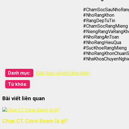
#ChamSocSauNhoRan
#NhoRangKhon
#RangDepTuTin
#ChamSocRangMieng
#NiengRangVaRangKh
#NhoRangAnToan
#NhoRangHieuQua
#SucKhoeRangMieng
#NhoRangKhonChuan
#NhaKhoaChuyenNghi
Danh mục:
Kiến thức về nhổ răng khôn
Từ khóa:
Bài viết liên quan
Chụp CT Cone Beam là gì?