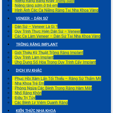
Niềng Răng Bằng Khay Trong Suốt
Niềng răng sớm ở trẻ em
Hình Ảnh Các Ca Niềng Răng Tại Nha Khoa Vàng
VENEER – DÁN SỨ
Dán Sứ – Veneer Là Gì ?
Quy Trình Thực Hiện Dán Sứ – Veneer
Các Ca Làm Veneer – Dán Sứ Tại Nha Khoa Vàng
TRỒNG RĂNG IMPLANT
Giới Thiệu Kỹ Thuật Trồng Răng Implant
Quy Trình Làm Implant
Ứng Dụng Số Hóa Trong Quy Trình Cấy Implant
DỊCH VỤ KHÁC
Phục Hồi Xâm Lấn Tối Thiểu – Răng Sứ Thẩm Mỹ
Nha Khoa Trẻ Em
Phòng Ngừa Các Bệnh Trong Răng Hàm Mặt
Nhổ Răng Khôn
Điều Trị Tủy
Các Bệnh Lý Viêm Quanh Răng
KIẾN THỨC NHA KHOA