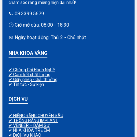
chăm sóc răng miệng hiện đại nhất!
📞 08.3399.5679
🕒 Giờ mở cửa: 08:00 - 18:30
📅 Ngày hoạt động: Thứ 2 - Chủ nhật
NHA KHOA VÀNG
✔ Chứng Chỉ Hành Nghề
✔ Cam kết chất lượng
✔ Giấy phép - Giải thưởng
✔ Tin tức - Sự kiện
DỊCH VỤ
✔ NIỀNG RĂNG CHUYÊN SÂU
✔ TRỒNG RĂNG IMPLANT
✔ VENEER – DÁM SỨ
✔ NHA KHOA TRẺ EM
✔ DỊCH VỤ KHÁC