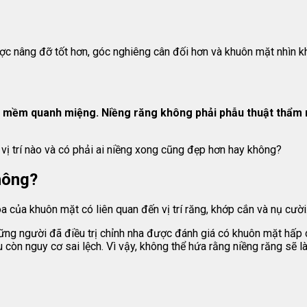
ợc nâng đỡ tốt hơn, góc nghiêng cân đối hơn và khuôn mặt nhìn k
ô mềm quanh miệng. Niềng răng không phải phẫu thuật thẩm m
ở vị trí nào và có phải ai niềng xong cũng đẹp hơn hay không?
hông?
a của khuôn mặt có liên quan đến vị trí răng, khớp cắn và nụ cười
ng người đã điều trị chỉnh nha được đánh giá có khuôn mặt hấp d
òn nguy cơ sai lệch. Vì vậy, không thể hứa rằng niềng răng sẽ l