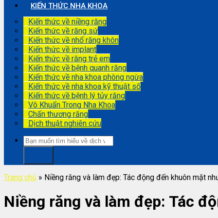
KIẾN THỨC NHA KHOA
Kiến thức về niềng răng
Kiến thức về răng sứ
Kiến thức về nhổ răng khôn
Kiến thức về implant
Kiến thức về răng trẻ em
Kiến thức về bệnh quanh răng
Kiến thức về nha khoa phòng ngừa
Kiến thức về nha khoa kỹ thuật số
Kiến thức về bệnh lý tủy răng
Vô Khuẩn Trong Nha Khoa
Chấn thương răng
Dịch thuật nghiên cứu
Trang chủ
»
Niềng răng và làm đẹp: Tác động đến khuôn mặt nh
Niềng răng và làm đẹp: Tác đ