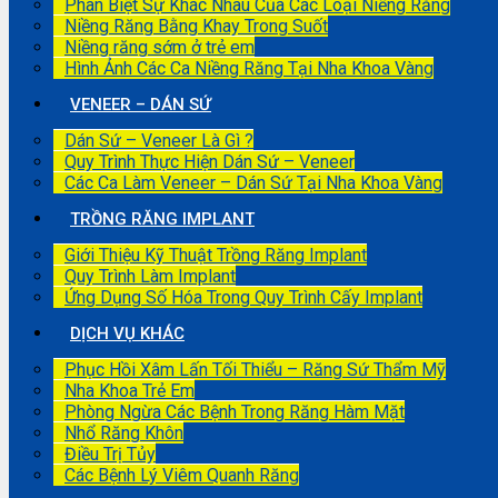
Phân Biệt Sự Khác Nhau Của Các Loại Niềng Răng
Niềng Răng Bằng Khay Trong Suốt
Niềng răng sớm ở trẻ em
Hình Ảnh Các Ca Niềng Răng Tại Nha Khoa Vàng
VENEER – DÁN SỨ
Dán Sứ – Veneer Là Gì ?
Quy Trình Thực Hiện Dán Sứ – Veneer
Các Ca Làm Veneer – Dán Sứ Tại Nha Khoa Vàng
TRỒNG RĂNG IMPLANT
Giới Thiệu Kỹ Thuật Trồng Răng Implant
Quy Trình Làm Implant
Ứng Dụng Số Hóa Trong Quy Trình Cấy Implant
DỊCH VỤ KHÁC
Phục Hồi Xâm Lấn Tối Thiểu – Răng Sứ Thẩm Mỹ
Nha Khoa Trẻ Em
Phòng Ngừa Các Bệnh Trong Răng Hàm Mặt
Nhổ Răng Khôn
Điều Trị Tủy
Các Bệnh Lý Viêm Quanh Răng