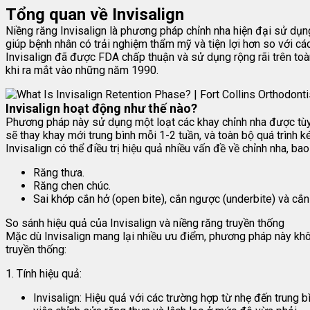
Tổng quan về Invisalign
Niềng răng Invisalign là phương pháp chỉnh nha hiện đại sử dụng
giúp bệnh nhân có trải nghiệm thẩm mỹ và tiện lợi hơn so với c
Invisalign đã được FDA chấp thuận và sử dụng rộng rãi trên toàn
khi ra mắt vào những năm 1990.
Invisalign hoạt động như thế nào?
Phương pháp này sử dụng một loạt các khay chỉnh nha được tùy 
sẽ thay khay mới trung bình mỗi 1-2 tuần, và toàn bộ quá trình k
Invisalign có thể điều trị hiệu quả nhiều vấn đề về chỉnh nha, ba
Răng thưa.
Răng chen chúc.
Sai khớp cắn hở (open bite), cắn ngược (underbite) và cắn 
So sánh hiệu quả của Invisalign và niềng răng truyền thống
Mặc dù Invisalign mang lại nhiều ưu điểm, phương pháp này khô
truyền thống:
1. Tính hiệu quả:
Invisalign: Hiệu quả với các trường hợp từ nhẹ đến trung 