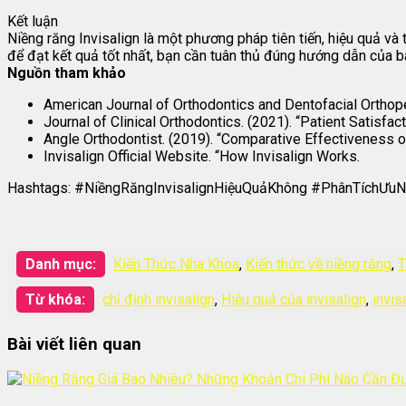
Kết luận
Niềng răng Invisalign là một phương pháp tiên tiến, hiệu quả và
để đạt kết quả tốt nhất, bạn cần tuân thủ đúng hướng dẫn của bá
Nguồn tham khảo
American Journal of Orthodontics and Dentofacial Orthope
Journal of Clinical Orthodontics. (2021). “Patient Satisfact
Angle Orthodontist. (2019). “Comparative Effectiveness o
Invisalign Official Website. “How Invisalign Works.
Hashtags: #NiềngRăngInvisalignHiệuQuảKhông #PhânTíchƯuNh
Danh mục:
Kiến Thức Nha Khoa
,
Kiến thức về niềng răng
,
T
Từ khóa:
chỉ định invisalign
,
Hiệu quả của invisalign
,
invis
Bài viết liên quan