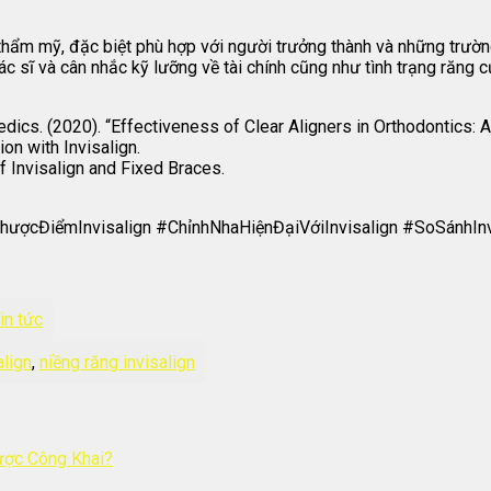
 thẩm mỹ, đặc biệt phù hợp với người trưởng thành và những trường
c sĩ và cân nhắc kỹ lưỡng về tài chính cũng như tình trạng răng c
dics. (2020). “Effectiveness of Clear Aligners in Orthodontics: 
ion with Invisalign.
f Invisalign and Fixed Braces.
ượcĐiểmInvisalign #ChỉnhNhaHiệnĐạiVớiInvisalign #SoSánhIn
in tức
align
,
niềng răng invisalign