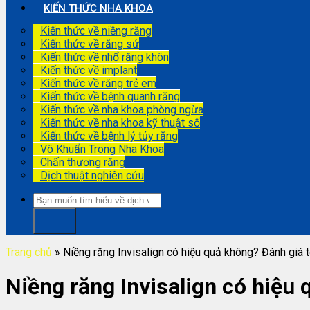
KIẾN THỨC NHA KHOA
Kiến thức về niềng răng
Kiến thức về răng sứ
Kiến thức về nhổ răng khôn
Kiến thức về implant
Kiến thức về răng trẻ em
Kiến thức về bệnh quanh răng
Kiến thức về nha khoa phòng ngừa
Kiến thức về nha khoa kỹ thuật số
Kiến thức về bệnh lý tủy răng
Vô Khuẩn Trong Nha Khoa
Chấn thương răng
Dịch thuật nghiên cứu
Trang chủ
»
Niềng răng Invisalign có hiệu quả không? Đánh giá t
Niềng răng Invisalign có hiệu 