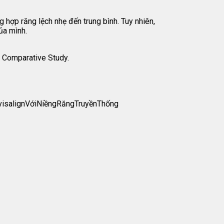
 hợp răng lệch nhẹ đến trung bình. Tuy nhiên,
ủa mình.
A Comparative Study.
visalignVớiNiềngRăngTruyềnThống