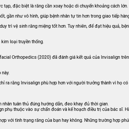
c tạp, đặc biệt là răng cần xoay hoặc di chuyển khoảng cách lớn.
uốt, gần như vô hình, giúp bệnh nhân tự tin hơn trong giao tiếp hàn
n duy trì vệ sinh răng miệng tốt hơn. Tuy nhiên, để đạt hiệu quả, b
 kim loại truyền thống.
cial Orthopedics (2020) đã đánh giá kết quả của Invisalign trên
 này.
hỉ ra rằng Invisalign phù hợp hơn với người trưởng thành vì họ có 
h nhân tuân thủ đúng hướng dẫn, đeo khay đủ thời gian.
gn phụ thuộc vào sự chẩn đoán và kế hoạch điều trị của bác sĩ. H
ù hợp với tình trạng răng của bạn hay không. Những trường hợp ph