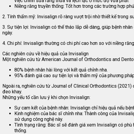
việc chỉnh sửa răng thưa và lệch lạc ở mức độ vừa phải.
Niềng răng truyền thống: Tốt hơn trong các trường hợp phứ
2. Tính thẩm mỹ: Invisalign rõ ràng vượt trội nhờ thiết kế trong s
3. Sự tiện lợi: Invisalign có thể tháo lắp dễ dàng, giúp bệnh nhâ
ngày.
4. Chi phí: Invisalign thường có chi phí cao hơn so với niềng răng
Các nghiên cứu về hiệu quả của Invisalign
Một nghiên cứu từ American Journal of Orthodontics and Dentofa
80% bệnh nhân hài lòng với kết quả chỉnh nha.
95% đánh giá cao sự tiện lợi và thẩm mỹ của phương pháp
Ngoài ra, nghiên cứu từ Journal of Clinical Orthodontics (2021) c
đeo khay.
Những yếu tố cần lưu ý khi chọn Invisalign:
Sự cam kết của bệnh nhân: Invisalign chỉ hiệu quả nếu bện
Kinh nghiệm của bác sĩ chỉnh nha: Thành công của Invisali
sử dụng công nghệ này.
Tình trạng răng: Bác sĩ sẽ đánh giá xem Invisalign có ph
thống.