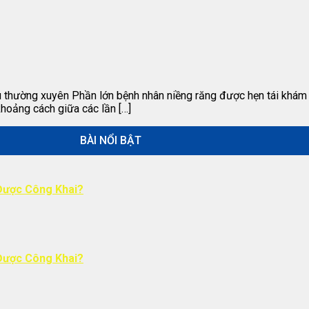
au thường xuyên Phần lớn bệnh nhân niềng răng được hẹn tái khám
khoảng cách giữa các lần […]
BÀI NỔI BẬT
Được Công Khai?
Được Công Khai?