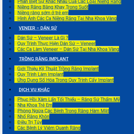
Phân Biệt Sự Khác Nhau Của Các Loại Niềng Răng
Niềng Răng Bằng Khay Trong Suốt
Niềng răng sớm ở trẻ em
Hình Ảnh Các Ca Niềng Răng Tại Nha Khoa Vàng
VENEER – DÁN SỨ
Dán Sứ – Veneer Là Gì ?
Quy Trình Thực Hiện Dán Sứ – Veneer
Các Ca Làm Veneer – Dán Sứ Tại Nha Khoa Vàng
TRỒNG RĂNG IMPLANT
Giới Thiệu Kỹ Thuật Trồng Răng Implant
Quy Trình Làm Implant
Ứng Dụng Số Hóa Trong Quy Trình Cấy Implant
DỊCH VỤ KHÁC
Phục Hồi Xâm Lấn Tối Thiểu – Răng Sứ Thẩm Mỹ
Nha Khoa Trẻ Em
Phòng Ngừa Các Bệnh Trong Răng Hàm Mặt
Nhổ Răng Khôn
Điều Trị Tủy
Các Bệnh Lý Viêm Quanh Răng