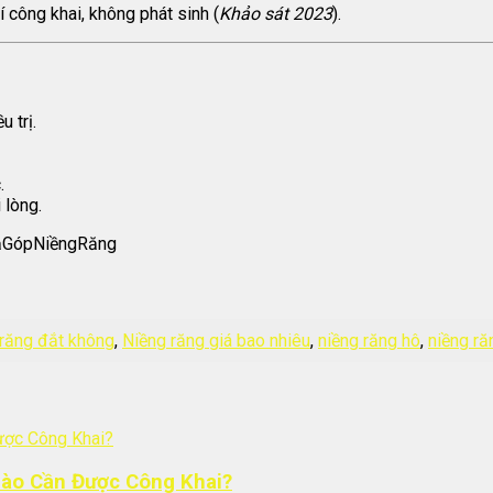
í công khai, không phát sinh (
Khảo sát 2023
).
 trị.
.
 lòng.
ảGópNiềngRăng
 răng đắt không
,
Niềng răng giá bao nhiêu
,
niềng răng hô
,
niềng r
Nào Cần Được Công Khai?