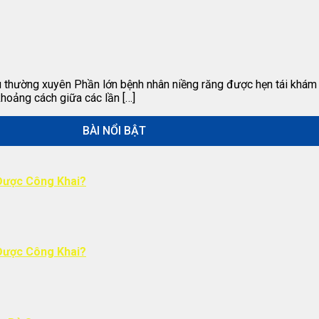
au thường xuyên Phần lớn bệnh nhân niềng răng được hẹn tái khám
khoảng cách giữa các lần […]
BÀI NỔI BẬT
Được Công Khai?
Được Công Khai?