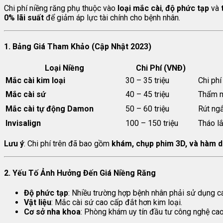
Chi phí niềng răng phụ thuộc vào
loại mắc cài
,
độ phức tạp
và
0% lãi suất
để giảm áp lực tài chính cho bệnh nhân.
1. Bảng Giá Tham Khảo (Cập Nhật 2023)
Loại Niềng
Chi Phí (VNĐ)
Mắc cài kim loại
30 – 35 triệu
Chi phí
Mắc cài sứ
40 – 45 triệu
Thẩm mỹ
Mắc cài tự động Damon
50 – 60 triệu
Rút ngắ
Invisalign
100 – 150 triệu
Tháo lắ
Lưu ý
: Chi phí trên đã bao gồm
khám, chụp phim 3D, và hàm du
2. Yếu Tố Ảnh Hưởng Đến Giá Niềng Răng
Độ phức tạp
: Nhiều trường hợp bệnh nhân phải sử dụng các
Vật liệu
: Mắc cài sứ cao cấp đắt hơn kim loại.
Cơ sở nha khoa
: Phòng khám uy tín đầu tư công nghệ ca