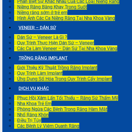
Phân Biệt Sự Khác Nhau Của Các Loại Niềng Răng
Niềng Răng Bằng Khay Trong Suốt
Niềng răng sớm ở trẻ em
Hình Ảnh Các Ca Niềng Răng Tại Nha Khoa Vàng
VENEER – DÁN SỨ
Dán Sứ – Veneer Là Gì ?
Quy Trình Thực Hiện Dán Sứ – Veneer
Các Ca Làm Veneer – Dán Sứ Tại Nha Khoa Vàng
TRỒNG RĂNG IMPLANT
Giới Thiệu Kỹ Thuật Trồng Răng Implant
Quy Trình Làm Implant
Ứng Dụng Số Hóa Trong Quy Trình Cấy Implant
DỊCH VỤ KHÁC
Phục Hồi Xâm Lấn Tối Thiểu – Răng Sứ Thẩm Mỹ
Nha Khoa Trẻ Em
Phòng Ngừa Các Bệnh Trong Răng Hàm Mặt
Nhổ Răng Khôn
Điều Trị Tủy
Các Bệnh Lý Viêm Quanh Răng