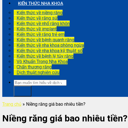
KIẾN THỨC NHA KHOA
Kiến thức về niềng răng
Kiến thức về răng sứ
Kiến thức về nhổ răng khôn
Kiến thức về implant
Kiến thức về răng trẻ em
Kiến thức về bệnh quanh răng
Kiến thức về nha khoa phòng ngừa
Kiến thức về nha khoa kỹ thuật số
Kiến thức về bệnh lý tủy răng
Vô Khuẩn Trong Nha Khoa
Chấn thương răng
Dịch thuật nghiên cứu
Trang chủ
»
Niềng răng giá bao nhiêu tiền?
Niềng răng giá bao nhiêu tiền?