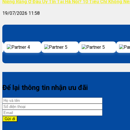
Niềng Răng Ở Đâu Uy Tín Tại Hà Nội? 10 Tiêu Chí Không N
19/07/2026 11:58
Để lại thông tin nhận ưu đãi