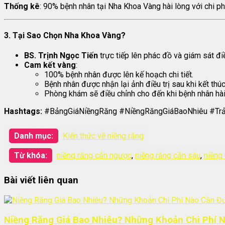
Thống kê
: 90% bệnh nhân tại Nha Khoa Vàng hài lòng với chi ph
3. Tại Sao Chọn Nha Khoa Vàng?
BS. Trịnh Ngọc Tiến
trực tiếp lên phác đồ và giám sát điều
Cam kết vàng
:
100% bệnh nhân được lên kế hoạch chi tiết.
Bệnh nhân được nhận lại ảnh điều trị sau khi kết thúc
Phòng khám sẽ điều chỉnh cho đến khi bệnh nhân hài
Hashtags:
#BảngGiáNiềngRăng #NiềngRăngGiáBaoNhiêu #Tr
Danh mục:
Kiến thức về niềng răng
Từ khóa:
niềng răng cắn ngược
,
niềng răng cắn sâu
,
niềng
Bài viết liên quan
Niềng Răng Giá Bao Nhiêu? Những Khoản Chi Phí 