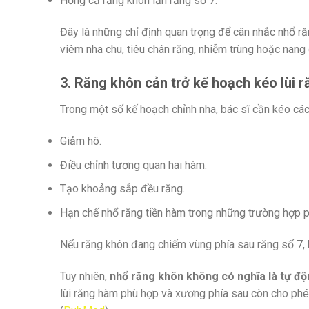
Hỏng cả răng khôn lẫn răng số 7.
Đây là những chỉ định quan trọng để cân nhắc nhổ r
viêm nha chu, tiêu chân răng, nhiễm trùng hoặc nang 
3. Răng khôn cản trở kế hoạch kéo lùi 
Trong một số kế hoạch chỉnh nha, bác sĩ cần kéo các
Giảm hô.
Điều chỉnh tương quan hai hàm.
Tạo khoảng sắp đều răng.
Hạn chế nhổ răng tiền hàm trong những trường hợp p
Nếu răng khôn đang chiếm vùng phía sau răng số 7, 
Tuy nhiên,
nhổ răng khôn không có nghĩa là tự đ
lùi răng hàm phù hợp và xương phía sau còn cho phép 