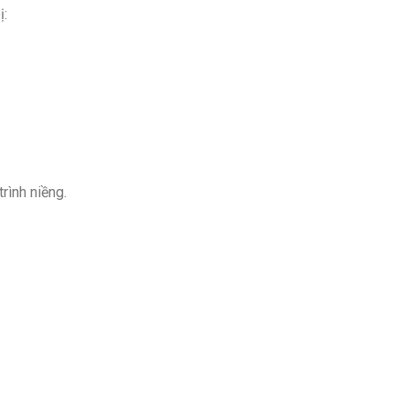
ị:
rình niềng.
: