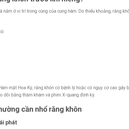
à nằm ở vị trí trong cùng của cung hàm. Do thiếu khoảng, răng k
có:
Hàm mặt Hoa Kỳ, răng khôn có bệnh lý hoặc có nguy cơ cao gây 
heo dõi bằng thăm khám và phim X-quang định kỳ.
hường cần nhổ răng khôn
ái phát