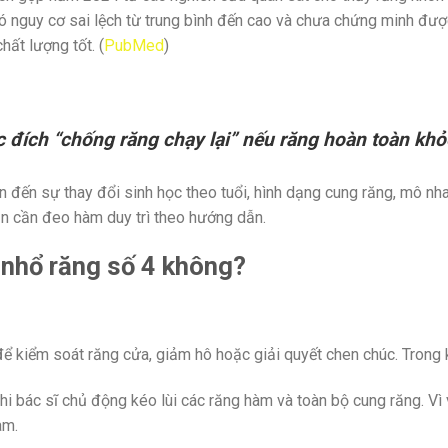
có nguy cơ sai lệch từ trung bình đến cao và chưa chứng minh được
ất lượng tốt. (
PubMed
)
đích “chống răng chạy lại” nếu răng hoàn toàn khỏe
uan đến sự thay đổi sinh học theo tuổi, hình dạng cung răng, mô n
ẫn cần đeo hàm duy trì theo hướng dẫn.
 nhổ răng số 4 không?
 kiểm soát răng cửa, giảm hô hoặc giải quyết chen chúc. Trong k
 bác sĩ chủ động kéo lùi các răng hàm và toàn bộ cung răng. Vì vậ
àm.