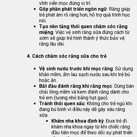
vĩnh viễn mọc đúng vị trí.
Góp phần phát triển ngôn ngữ
: Răng giúp
trẻ phát âm rõ ràng hơn, hỗ trợ quá trình học
nói.
Tạo nền tảng thói quen chăm sóc răng
miệng
: Việc vệ sinh răng sữa đúng cách từ
sớm sẽ giúp trẻ hình thành ý thức bảo vệ
răng lâu dài.
4. Cách chăm sóc răng sữa cho trẻ
Vệ sinh nướu trước khi mọc răng
: Sử dụng
khăn mềm, ẩm lau sạch nướu sau khi trẻ bú
hoặc ăn.
Bắt đầu đánh răng khi răng mọc
: Dùng bàn
chải lông mềm và kem đánh răng dành cho
trẻ em (lượng nhỏ bằng hạt gạo).
Tránh thói quen xấu
: Không cho trẻ ngủ khi
đang bú bình vì điều này dễ gây sâu răng
sữa.
Khám nha khoa định kỳ
: Đưa trẻ đi
khám nha khoa ngay từ khi chiếc răng
đầu tiên mọc để theo dõi sự phát triển