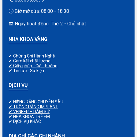
🕒 Giờ mở cửa: 08:00 - 18:30
📅 Ngày hoạt động: Thứ 2 - Chủ nhật
NHA KHOA VÀNG
✔ Chứng Chỉ Hành Nghề
✔ Cam kết chất lượng
✔ Giấy phép - Giải thưởng
✔ Tin tức - Sự kiện
DỊCH VỤ
✔ NIỀNG RĂNG CHUYÊN SÂU
✔ TRỒNG RĂNG IMPLANT
✔ VENEER – DÁM SỨ
✔ NHA KHOA TRẺ EM
✔ DỊCH VỤ KHÁC
ĐỊA CHỈ CÁC CHI NHÁNH