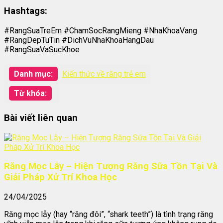
Hashtags:
#RangSuaTreEm #ChamSocRangMieng #NhaKhoaVang
#RangDepTuTin #DichVuNhaKhoaHangDau
#RangSuaVaSucKhoe
Danh mục:
Kiến thức về răng trẻ em
Từ khóa:
Bài viết liên quan
Răng Mọc Lẫy – Hiện Tượng Răng Sữa Tồn Tại Và
Giải Pháp Xử Trí Khoa Học
24/04/2025
Răng mọc lẫy (hay “răng đôi”, “shark teeth”) là tình trạng răng