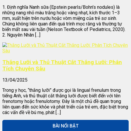
1. Định nghĩa Nanh sữa (Epstein pearls/Bohn’s nodules) là
những nang nhỏ màu trắng hoặc vàng nhạt, kích thước 1–3
mm, xuất hiện trên nướu hoặc vòm miệng của trẻ sơ sinh.
Chúng không liên quan đến quá trình mọc răng và thường tự
biến mất sau vài tuần (Nelson Textbook of Pediatrics, 2020).
2. Nguyên Nhân […]
Thắng Lưỡi và Thủ Thuật Cắt Thắng Lưỡi: Phân
Tích Chuyên Sâu
13/04/2025
Trong y học, “thắng lưỡi” được gọi là lingual frenulum trong
tiếng Anh, và thủ thuật cắt thắng lưỡi được biết đến với tên
frenotomy hoặc frenulotomy. Đây là một chủ đề quan trọng
liên quan đến sức khỏe và phát triển của trẻ em, đặc biệt trong
các vấn đề về bú mẹ, phát […]
BÀI NỔI BẬT