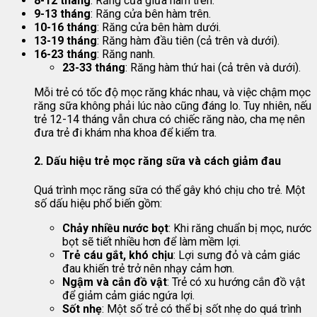
8-12 tháng
: Răng cửa giữa hàm trên.
9-13 tháng
: Răng cửa bên hàm trên.
10-16 tháng
: Răng cửa bên hàm dưới.
13-19 tháng
: Răng hàm đầu tiên (cả trên và dưới).
16-23 tháng
: Răng nanh.
23-33 tháng
: Răng hàm thứ hai (cả trên và dưới).
Mỗi trẻ có tốc độ mọc răng khác nhau, và việc chậm mọc
răng sữa không phải lúc nào cũng đáng lo. Tuy nhiên, nếu
trẻ 12-14 tháng vẫn chưa có chiếc răng nào, cha mẹ nên
đưa trẻ đi khám nha khoa để kiểm tra.
2. Dấu hiệu trẻ mọc răng sữa và cách giảm đau
Quá trình mọc răng sữa có thể gây khó chịu cho trẻ. Một
số dấu hiệu phổ biến gồm:
Chảy nhiều nước bọt
: Khi răng chuẩn bị mọc, nước
bọt sẽ tiết nhiều hơn để làm mềm lợi.
Trẻ cáu gắt, khó chịu
: Lợi sưng đỏ và cảm giác
đau khiến trẻ trở nên nhạy cảm hơn.
Ngậm và cắn đồ vật
: Trẻ có xu hướng cắn đồ vật
để giảm cảm giác ngứa lợi.
Sốt nhẹ
: Một số trẻ có thể bị sốt nhẹ do quá trình