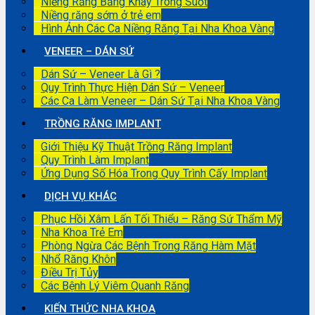
Niềng Răng Bằng Khay Trong Suốt
Niềng răng sớm ở trẻ em
Hình Ảnh Các Ca Niềng Răng Tại Nha Khoa Vàng
VENEER – DÁN SỨ
Dán Sứ – Veneer Là Gì ?
Quy Trình Thực Hiện Dán Sứ – Veneer
Các Ca Làm Veneer – Dán Sứ Tại Nha Khoa Vàng
TRỒNG RĂNG IMPLANT
Giới Thiệu Kỹ Thuật Trồng Răng Implant
Quy Trình Làm Implant
Ứng Dụng Số Hóa Trong Quy Trình Cấy Implant
DỊCH VỤ KHÁC
Phục Hồi Xâm Lấn Tối Thiểu – Răng Sứ Thẩm Mỹ
Nha Khoa Trẻ Em
Phòng Ngừa Các Bệnh Trong Răng Hàm Mặt
Nhổ Răng Khôn
Điều Trị Tủy
Các Bệnh Lý Viêm Quanh Răng
KIẾN THỨC NHA KHOA