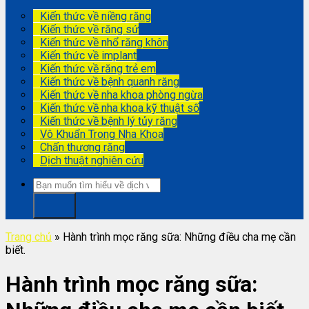
Kiến thức về niềng răng
Kiến thức về răng sứ
Kiến thức về nhổ răng khôn
Kiến thức về implant
Kiến thức về răng trẻ em
Kiến thức về bệnh quanh răng
Kiến thức về nha khoa phòng ngừa
Kiến thức về nha khoa kỹ thuật số
Kiến thức về bệnh lý tủy răng
Vô Khuẩn Trong Nha Khoa
Chấn thương răng
Dịch thuật nghiên cứu
Trang chủ
»
Hành trình mọc răng sữa: Những điều cha mẹ cần
biết.
Hành trình mọc răng sữa: