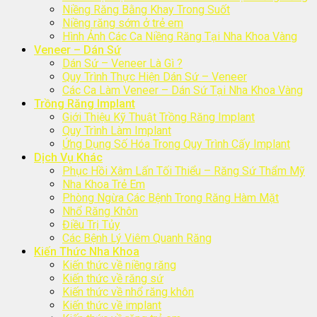
Niềng Răng Bằng Khay Trong Suốt
Niềng răng sớm ở trẻ em
Hình Ảnh Các Ca Niềng Răng Tại Nha Khoa Vàng
Veneer – Dán Sứ
Dán Sứ – Veneer Là Gì ?
Quy Trình Thực Hiện Dán Sứ – Veneer
Các Ca Làm Veneer – Dán Sứ Tại Nha Khoa Vàng
Trồng Răng Implant
Giới Thiệu Kỹ Thuật Trồng Răng Implant
Quy Trình Làm Implant
Ứng Dụng Số Hóa Trong Quy Trình Cấy Implant
Dịch Vụ Khác
Phục Hồi Xâm Lấn Tối Thiểu – Răng Sứ Thẩm Mỹ
Nha Khoa Trẻ Em
Phòng Ngừa Các Bệnh Trong Răng Hàm Mặt
Nhổ Răng Khôn
Điều Trị Tủy
Các Bệnh Lý Viêm Quanh Răng
Kiến Thức Nha Khoa
Kiến thức về niềng răng
Kiến thức về răng sứ
Kiến thức về nhổ răng khôn
Kiến thức về implant