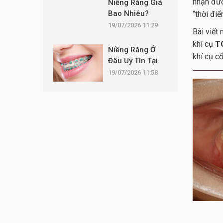
nhận đượ
Niềng Răng Giá
Bao Nhiêu?
“thời đi
Những Khoản
19/07/2026 11:29
Bài viết
Chi Phí Nào Cần
khí cụ
T
Được Công
Niềng Răng Ở
khí cụ cổ
Khai?
Đâu Uy Tín Tại
Hà Nội? 10 Tiêu
19/07/2026 11:58
Chí Không Nên
Bỏ Qua