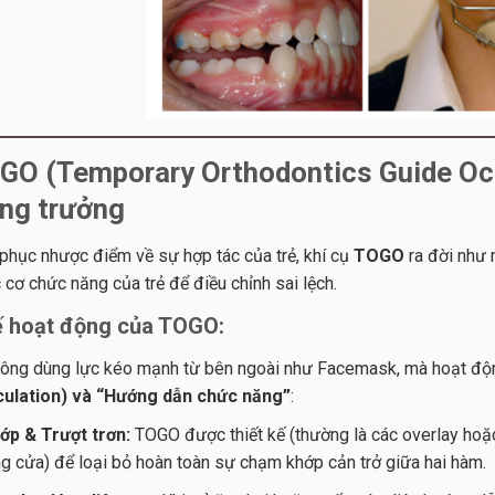
GO (Temporary Orthodontics Guide Occl
ăng trưởng
phục nhược điểm về sự hợp tác của trẻ, khí cụ
TOGO
ra đời như 
 cơ chức năng của trẻ để điều chỉnh sai lệch.
 hoạt động của TOGO:
ng dùng lực kéo mạnh từ bên ngoài như Facemask, mà hoạt độn
iculation) và “Hướng dẫn chức năng”
:
ớp & Trượt trơn:
TOGO được thiết kế (thường là các overlay hoặ
ng cửa) để loại bỏ hoàn toàn sự chạm khớp cản trở giữa hai hàm.