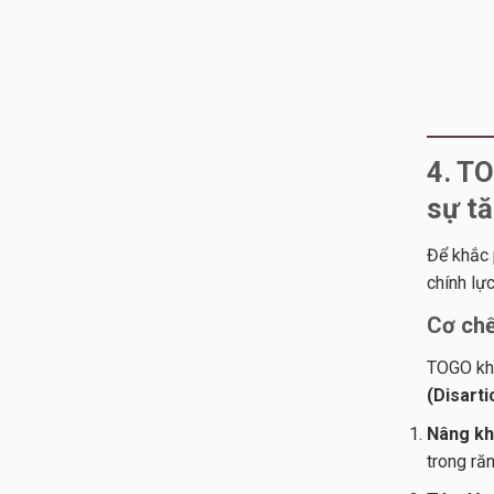
4. TO
sự t
Để khắc 
chính lực
Cơ chế
TOGO khô
(Disart
Nâng kh
trong ră