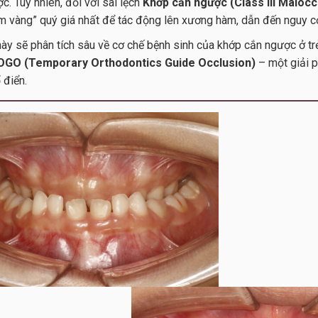
c. Tuy nhiên, đối với sai lệch
Khớp cắn ngược (Class III Malocc
ểm vàng” quý giá nhất để tác động lên xương hàm, dẫn đến nguy cơ
 này sẽ phân tích sâu về cơ chế bệnh sinh của khớp cắn ngược ở t
OGO (Temporary Orthodontics Guide Occlusion)
– một giải 
 điển.