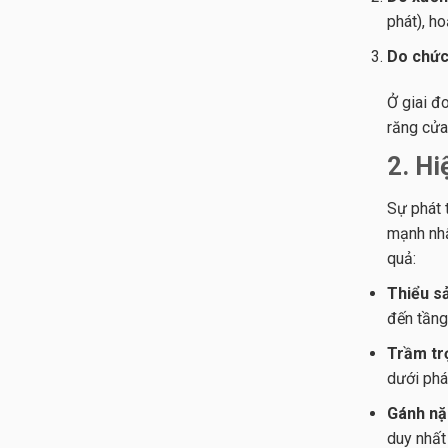
phát), ho
Do chức
Ở giai đ
răng cửa
2. H
Sự phát 
mạnh nhấ
quả:
Thiểu s
đến tầng
Trầm tr
dưới phát
Gánh nặ
duy nhất