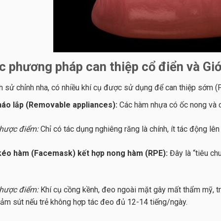
c phương pháp can thiệp cổ điển và Gi
ch sử chỉnh nha, có nhiều khí cụ được sử dụng để can thiệp sớm (
tháo lắp (Removable appliances):
Các hàm nhựa có ốc nong và 
hược điểm:
Chỉ có tác dụng nghiêng răng là chính, ít tác động lê
kéo hàm (Facemask) kết hợp nong hàm (RPE):
Đây là “tiêu ch
hược điểm:
Khí cụ cồng kềnh, đeo ngoài mặt gây mất thẩm mỹ, trẻ
iảm sút nếu trẻ không hợp tác đeo đủ 12-14 tiếng/ngày.