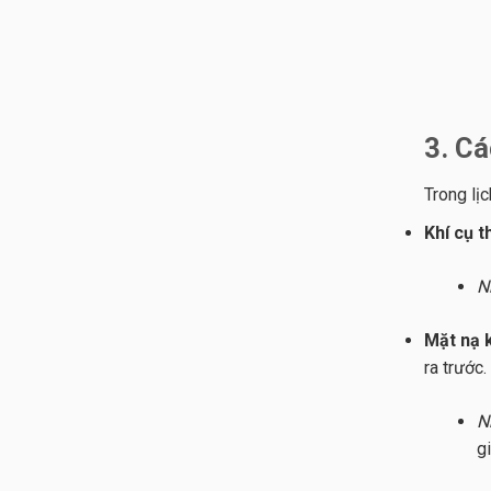
3. Cá
Trong lị
Khí cụ 
N
Mặt nạ 
ra trước.
N
g