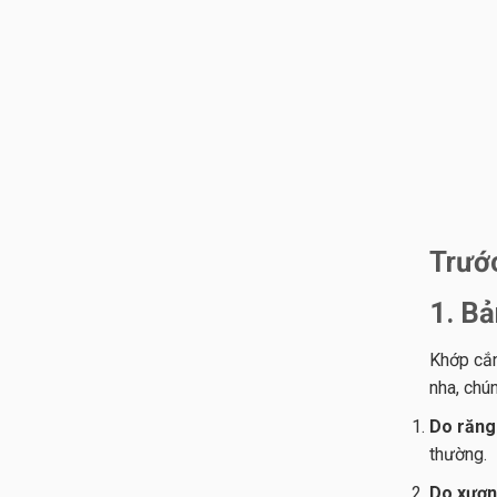
Trước
1. Bả
Khớp cắn
nha, chú
Do răng 
thường.
Do xương