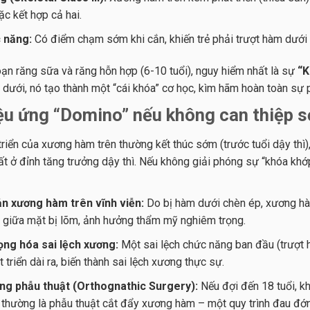
ặc kết hợp cả hai.
 năng:
Có điểm chạm sớm khi cắn, khiến trẻ phải trượt hàm dưới r
oạn răng sữa và răng hỗn hợp (6-10 tuổi), nguy hiểm nhất là sự
“K
 dưới, nó tạo thành một “cái khóa” cơ học, kìm hãm hoàn toàn sự p
iệu ứng “Domino” nếu không can thiệp 
triển của xương hàm trên thường kết thúc sớm (trước tuổi dậy thì)
t ở đỉnh tăng trưởng dậy thì. Nếu không giải phóng sự “khóa khớ
ản xương hàm trên vĩnh viễn:
Do bị hàm dưới chèn ép, xương hàm 
 giữa mặt bị lõm, ảnh hưởng thẩm mỹ nghiêm trọng.
ọng hóa sai lệch xương:
Một sai lệch chức năng ban đầu (trượt h
 triển dài ra, biến thành sai lệch xương thực sự.
ng phẫu thuật (Orthognathic Surgery):
Nếu đợi đến 18 tuổi, k
 thường là phẫu thuật cắt đẩy xương hàm – một quy trình đau đớn,