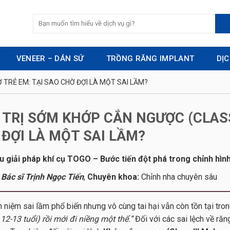
VENEER – DÁN SỨ
TRỒNG RĂNG IMPLANT
DỊ
Ở TRẺ EM: TẠI SAO CHỜ ĐỢI LÀ MỘT SAI LẦM?
 TRỊ SỚM KHỚP CẮN NGƯỢC (CLASS 
ĐỢI LÀ MỘT SAI LẦM?
ệu giải pháp khí cụ TOGO – Bước tiến đột phá trong chỉnh hìn
Bác sĩ Trịnh Ngọc Tiến
,
Chuyên khoa:
Chỉnh nha chuyên sâu
 niệm sai lầm phổ biến nhưng vô cùng tai hại vẫn còn tồn tại tr
12-13 tuổi) rồi mới đi niềng một thể.”
Đối với các sai lệch về ră