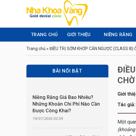
Skip
to
content
TRANG CHỦ
GIỚI THIỆU
NIỀNG RĂNG
Trang chủ
»
ĐIỀU TRỊ SỚM KHỚP CẮN NGƯỢC (CLASS III) 
ĐIỀU
BÀI NỔI BẬT
CHỜ 
Giới thi
Niềng Răng Giá Bao Nhiêu?
Những Khoản Chi Phí Nào Cần
Tác giả:
Được Công Khai?
19/07/2026 02:39
Một quan
(khoảng 