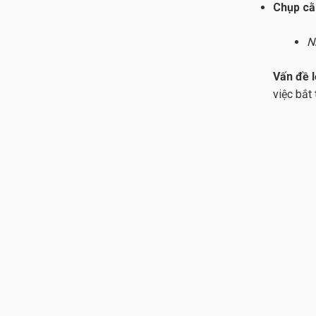
Chụp cằ
N
Vấn đề 
việc bắt