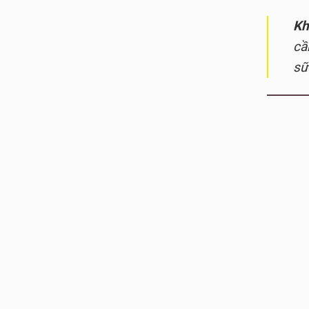
Kh
cầ
sữ