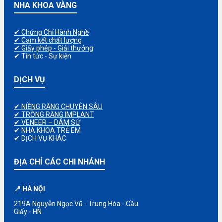
NHA KHOA VÀNG
✔ Chứng Chỉ Hành Nghề
✔ Cam kết chất lượng
✔ Giấy phép - Giải thưởng
✔ Tin tức - Sự kiện
DỊCH VỤ
✔ NIỀNG RĂNG CHUYÊN SÂU
✔ TRỒNG RĂNG IMPLANT
✔ VENEER – DÁM SỨ
✔ NHA KHOA TRẺ EM
✔ DỊCH VỤ KHÁC
ĐỊA CHỈ CÁC CHI NHÁNH
📍 HÀ NỘI
219A Nguyễn Ngọc Vũ - Trung Hòa - Cầu
Giấy - HN