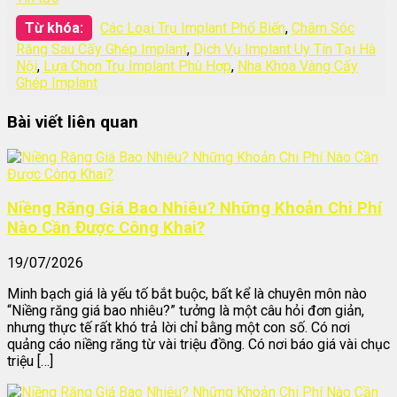
Từ khóa:
Các Loại Trụ Implant Phổ Biến
,
Chăm Sóc
Răng Sau Cấy Ghép Implant
,
Dịch Vụ Implant Uy Tín Tại Hà
Nội
,
Lựa Chọn Trụ Implant Phù Hợp
,
Nha Khoa Vàng Cấy
Ghép Implant
Bài viết liên quan
Niềng Răng Giá Bao Nhiêu? Những Khoản Chi Phí
Nào Cần Được Công Khai?
19/07/2026
Minh bạch giá là yếu tố bắt buộc, bất kể là chuyên môn nào
“Niềng răng giá bao nhiêu?” tưởng là một câu hỏi đơn giản,
nhưng thực tế rất khó trả lời chỉ bằng một con số. Có nơi
quảng cáo niềng răng từ vài triệu đồng. Có nơi báo giá vài chục
triệu […]