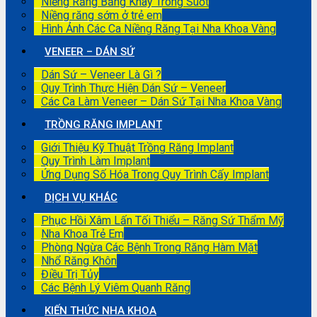
Niềng Răng Bằng Khay Trong Suốt
Niềng răng sớm ở trẻ em
Hình Ảnh Các Ca Niềng Răng Tại Nha Khoa Vàng
VENEER – DÁN SỨ
Dán Sứ – Veneer Là Gì ?
Quy Trình Thực Hiện Dán Sứ – Veneer
Các Ca Làm Veneer – Dán Sứ Tại Nha Khoa Vàng
TRỒNG RĂNG IMPLANT
Giới Thiệu Kỹ Thuật Trồng Răng Implant
Quy Trình Làm Implant
Ứng Dụng Số Hóa Trong Quy Trình Cấy Implant
DỊCH VỤ KHÁC
Phục Hồi Xâm Lấn Tối Thiểu – Răng Sứ Thẩm Mỹ
Nha Khoa Trẻ Em
Phòng Ngừa Các Bệnh Trong Răng Hàm Mặt
Nhổ Răng Khôn
Điều Trị Tủy
Các Bệnh Lý Viêm Quanh Răng
KIẾN THỨC NHA KHOA