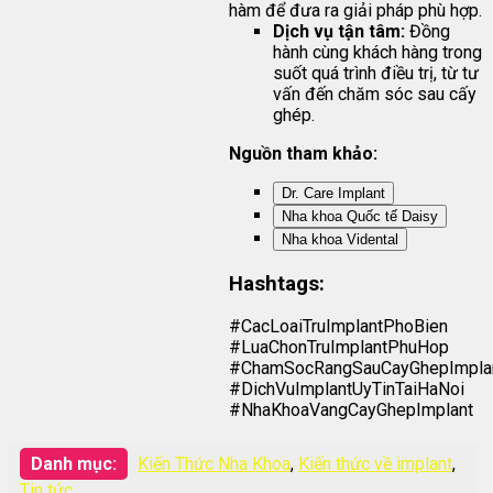
hàm để đưa ra giải pháp phù hợp.
Dịch vụ tận tâm:
Đồng
hành cùng khách hàng trong
suốt quá trình điều trị, từ tư
vấn đến chăm sóc sau cấy
ghép.
Nguồn tham khảo:
Dr. Care Implant
Nha khoa Quốc tế Daisy
Nha khoa Vidental
Hashtags:
#CacLoaiTruImplantPhoBien
#LuaChonTruImplantPhuHop
#ChamSocRangSauCayGhepImpla
#DichVuImplantUyTinTaiHaNoi
#NhaKhoaVangCayGhepImplant
Danh mục:
Kiến Thức Nha Khoa
,
Kiến thức về implant
,
Tin tức