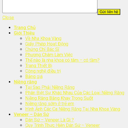
Close
Trang Chủ
Giới Thiệu
Về Nha Khoa Vàng
Giấy Phép Hoạt Động
Chứng Chỉ Bác Sĩ
Phương Châm Làm Việc
Thế nào là nha khoa có tâm – có tầm?
Trang Thiết Bị
Công nghệ điều trị
Bảng giá
Niềng răng
Tại Sao Phải Niềng Răng
Phân Biệt Sự Khác Nhau Của Các Loại Niềng Răng
Niềng Răng Bằng Khay Trong Suốt
Niềng răng sớm ở trẻ em
Hình Ảnh Các Ca Niềng Răng Tại Nha Khoa Vàng
Veneer – Dán Sứ
Dán Sứ – Veneer Là Gì ?
Quy Trình Thực Hiện Dán Sứ – Veneer