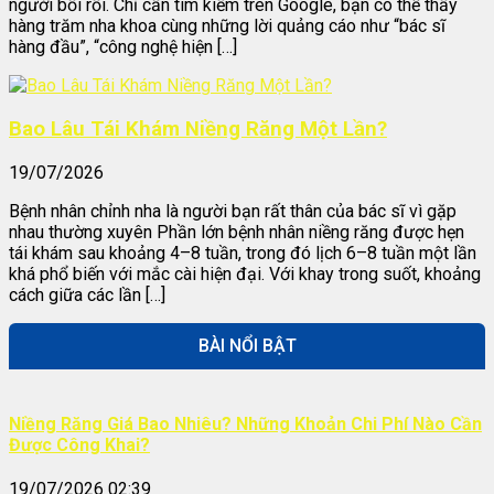
người bối rối. Chỉ cần tìm kiếm trên Google, bạn có thể thấy
hàng trăm nha khoa cùng những lời quảng cáo như “bác sĩ
hàng đầu”, “công nghệ hiện […]
Bao Lâu Tái Khám Niềng Răng Một Lần?
19/07/2026
Bệnh nhân chỉnh nha là người bạn rất thân của bác sĩ vì gặp
nhau thường xuyên Phần lớn bệnh nhân niềng răng được hẹn
tái khám sau khoảng 4–8 tuần, trong đó lịch 6–8 tuần một lần
khá phổ biến với mắc cài hiện đại. Với khay trong suốt, khoảng
cách giữa các lần […]
BÀI NỔI BẬT
Niềng Răng Giá Bao Nhiêu? Những Khoản Chi Phí Nào Cần
Được Công Khai?
19/07/2026 02:39