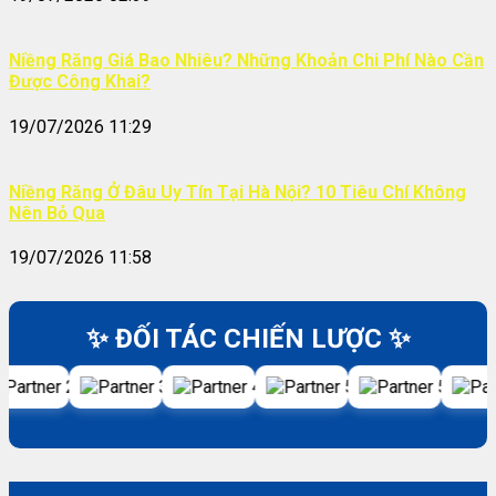
Niềng Răng Giá Bao Nhiêu? Những Khoản Chi Phí Nào Cần
Được Công Khai?
19/07/2026 11:29
Niềng Răng Ở Đâu Uy Tín Tại Hà Nội? 10 Tiêu Chí Không
Nên Bỏ Qua
19/07/2026 11:58
✨ ĐỐI TÁC CHIẾN LƯỢC ✨