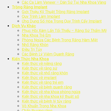
Các Ca Làm Veneer – Dán Sứ Tại Nha Khoa Vàng
Trồng Răng Implant
Giới Thiệu Kỹ Thuật Trồng Răng Implant
Quy Trình Làm Implant
Ứng Dụng Số Hóa Trong Quy Trình Cấy Implant
Dịch Vụ Khác
Phục Hồi Xâm Lấn Tối Thiểu – Răng Sứ Thẩm Mỹ
Nha Khoa Trẻ Em
Phòng Ngừa Các Bệnh Trong Răng Hàm Mặt
Nhổ Răng Khôn
Điều Trị Tủy
Các Bệnh Lý Viêm Quanh Răng
Kiến Thức Nha Khoa
Kiến thức về niềng răng
Kiến thức về răng sứ
Kiến thức về nhổ răng khôn
Kiến thức về implant
Kiến thức về răng trẻ em
Kiến thức về bệnh quanh răng
Kiến thức về nha khoa phòng ngừa
Kiến thức về nha khoa kỹ thuật số
Kiến thức về bệnh lý tủy răng
Vô Khuẩn Trong Nha Khoa
Chấn thương răng