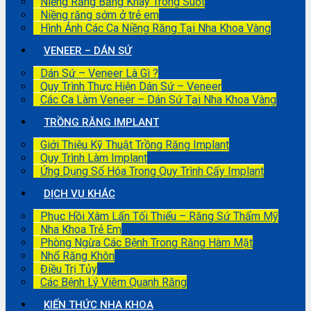
Niềng Răng Bằng Khay Trong Suốt
Niềng răng sớm ở trẻ em
Hình Ảnh Các Ca Niềng Răng Tại Nha Khoa Vàng
VENEER – DÁN SỨ
Dán Sứ – Veneer Là Gì ?
Quy Trình Thực Hiện Dán Sứ – Veneer
Các Ca Làm Veneer – Dán Sứ Tại Nha Khoa Vàng
TRỒNG RĂNG IMPLANT
Giới Thiệu Kỹ Thuật Trồng Răng Implant
Quy Trình Làm Implant
Ứng Dụng Số Hóa Trong Quy Trình Cấy Implant
DỊCH VỤ KHÁC
Phục Hồi Xâm Lấn Tối Thiểu – Răng Sứ Thẩm Mỹ
Nha Khoa Trẻ Em
Phòng Ngừa Các Bệnh Trong Răng Hàm Mặt
Nhổ Răng Khôn
Điều Trị Tủy
Các Bệnh Lý Viêm Quanh Răng
KIẾN THỨC NHA KHOA