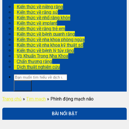
Kiến thức về niềng răng
Kiến thức về răng sứ
Kiến thức về nhổ răng khôn
Kiến thức về implant
Kiến thức về răng trẻ em
Kiến thức về bệnh quanh răng
Kiến thức về nha khoa phòng ngừa
Kiến thức về nha khoa kỹ thuật số
Kiến thức về bệnh lý tủy răng
Vô Khuẩn Trong Nha Khoa
Chấn thương răng
Dịch thuật nghiên cứu
Trang chủ
»
Tim mạch
»
Phình động mạch não
BÀI NỔI BẬT