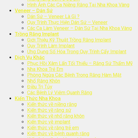
Hình Ảnh Các Ca Niềng Răng Tại Nha Khoa Vàng
Veneer – Dán Sứ
Dán Sứ – Veneer Là Gì ?
Quy Trình Thực Hiện Dán Sứ – Veneer
Các Ca Làm Veneer – Dán Sứ Tại Nha Khoa Vàng
Trồng Răng Implant
Giới Thiệu Kỹ Thuật Trồng Răng Implant
Quy Trình Làm Implant
Ứng Dụng Số Hóa Trong Quy Trình Cấy Implant
Dịch Vụ Khác
Phục Hồi Xâm Lấn Tối Thiểu – Răng Sứ Thẩm Mỹ
Nha Khoa Trẻ Em
Phòng Ngừa Các Bệnh Trong Răng Hàm Mặt
Nhổ Răng Khôn
Điều Trị Tủy
Các Bệnh Lý Viêm Quanh Răng
Kiến Thức Nha Khoa
Kiến thức về niềng răng
Kiến thức về răng sứ
Kiến thức về nhổ răng khôn
Kiến thức về implant
Kiến thức về răng trẻ em
Kiến thức về bệnh quanh răng