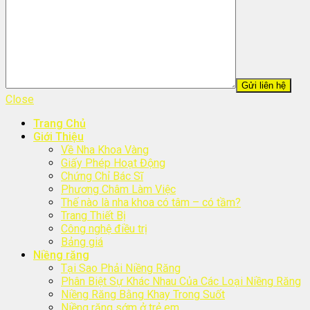
Close
Trang Chủ
Giới Thiệu
Về Nha Khoa Vàng
Giấy Phép Hoạt Động
Chứng Chỉ Bác Sĩ
Phương Châm Làm Việc
Thế nào là nha khoa có tâm – có tầm?
Trang Thiết Bị
Công nghệ điều trị
Bảng giá
Niềng răng
Tại Sao Phải Niềng Răng
Phân Biệt Sự Khác Nhau Của Các Loại Niềng Răng
Niềng Răng Bằng Khay Trong Suốt
Niềng răng sớm ở trẻ em