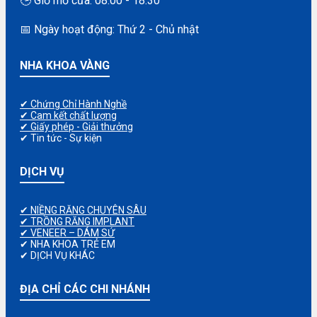
🕒 Giờ mở cửa: 08:00 - 18:30
📅 Ngày hoạt động: Thứ 2 - Chủ nhật
NHA KHOA VÀNG
✔ Chứng Chỉ Hành Nghề
✔ Cam kết chất lượng
✔ Giấy phép - Giải thưởng
✔ Tin tức - Sự kiện
DỊCH VỤ
✔ NIỀNG RĂNG CHUYÊN SÂU
✔ TRỒNG RĂNG IMPLANT
✔ VENEER – DÁM SỨ
✔ NHA KHOA TRẺ EM
✔ DỊCH VỤ KHÁC
ĐỊA CHỈ CÁC CHI NHÁNH