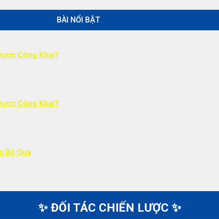
BÀI NỔI BẬT
Được Công Khai?
Được Công Khai?
ên Bỏ Qua
✨ ĐỐI TÁC CHIẾN LƯỢC ✨