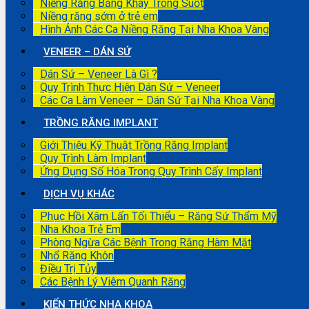
Niềng Răng Bằng Khay Trong Suốt
Niềng răng sớm ở trẻ em
Hình Ảnh Các Ca Niềng Răng Tại Nha Khoa Vàng
VENEER – DÁN SỨ
Dán Sứ – Veneer Là Gì ?
Quy Trình Thực Hiện Dán Sứ – Veneer
Các Ca Làm Veneer – Dán Sứ Tại Nha Khoa Vàng
TRỒNG RĂNG IMPLANT
Giới Thiệu Kỹ Thuật Trồng Răng Implant
Quy Trình Làm Implant
Ứng Dụng Số Hóa Trong Quy Trình Cấy Implant
DỊCH VỤ KHÁC
Phục Hồi Xâm Lấn Tối Thiểu – Răng Sứ Thẩm Mỹ
Nha Khoa Trẻ Em
Phòng Ngừa Các Bệnh Trong Răng Hàm Mặt
Nhổ Răng Khôn
Điều Trị Tủy
Các Bệnh Lý Viêm Quanh Răng
KIẾN THỨC NHA KHOA