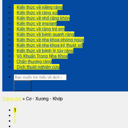
Kiến thức về niềng răng
Kiến thức về răng sứ
Kiến thức về nhổ răng khôn
Kiến thức về implant
Kiến thức về răng trẻ em
Kiến thức về bệnh quanh răng
Kiến thức về nha khoa phòng ngừa
Kiến thức về nha khoa kỹ thuật số
Kiến thức về bệnh lý tủy răng
Vô Khuẩn Trong Nha Khoa
Chấn thương răng
Dịch thuật nghiên cứu
Trang chủ
»
Cơ - Xương - Khớp
1
2
3