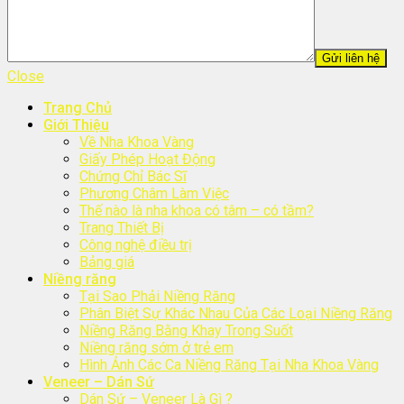
Close
Trang Chủ
Giới Thiệu
Về Nha Khoa Vàng
Giấy Phép Hoạt Động
Chứng Chỉ Bác Sĩ
Phương Châm Làm Việc
Thế nào là nha khoa có tâm – có tầm?
Trang Thiết Bị
Công nghệ điều trị
Bảng giá
Niềng răng
Tại Sao Phải Niềng Răng
Phân Biệt Sự Khác Nhau Của Các Loại Niềng Răng
Niềng Răng Bằng Khay Trong Suốt
Niềng răng sớm ở trẻ em
Hình Ảnh Các Ca Niềng Răng Tại Nha Khoa Vàng
Veneer – Dán Sứ
Dán Sứ – Veneer Là Gì ?