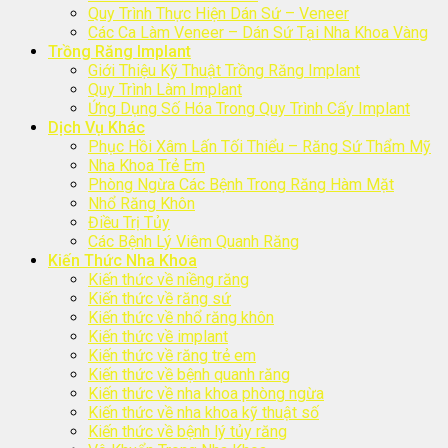
Quy Trình Thực Hiện Dán Sứ – Veneer
Các Ca Làm Veneer – Dán Sứ Tại Nha Khoa Vàng
Trồng Răng Implant
Giới Thiệu Kỹ Thuật Trồng Răng Implant
Quy Trình Làm Implant
Ứng Dụng Số Hóa Trong Quy Trình Cấy Implant
Dịch Vụ Khác
Phục Hồi Xâm Lấn Tối Thiểu – Răng Sứ Thẩm Mỹ
Nha Khoa Trẻ Em
Phòng Ngừa Các Bệnh Trong Răng Hàm Mặt
Nhổ Răng Khôn
Điều Trị Tủy
Các Bệnh Lý Viêm Quanh Răng
Kiến Thức Nha Khoa
Kiến thức về niềng răng
Kiến thức về răng sứ
Kiến thức về nhổ răng khôn
Kiến thức về implant
Kiến thức về răng trẻ em
Kiến thức về bệnh quanh răng
Kiến thức về nha khoa phòng ngừa
Kiến thức về nha khoa kỹ thuật số
Kiến thức về bệnh lý tủy răng