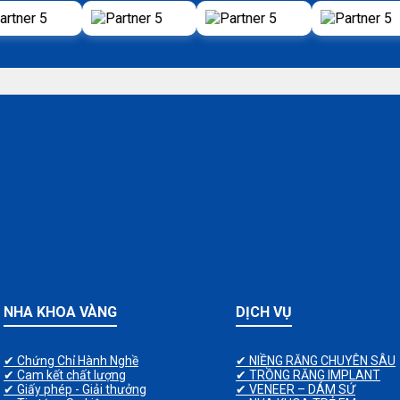
NHA KHOA VÀNG
DỊCH VỤ
✔ Chứng Chỉ Hành Nghề
✔ NIỀNG RĂNG CHUYÊN SÂU
✔ Cam kết chất lượng
✔ TRỒNG RĂNG IMPLANT
✔ Giấy phép - Giải thưởng
✔ VENEER – DÁM SỨ