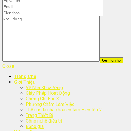
Close
Trang Chủ
Giới Thiệu
Về Nha Khoa Vàng
Giấy Phép Hoạt Động
Chứng Chỉ Bác Sĩ
Phương Châm Làm Việc
Thế nào là nha khoa có tâm – có tầm?
Trang Thiết Bị
Công nghệ điều trị
Bảng giá