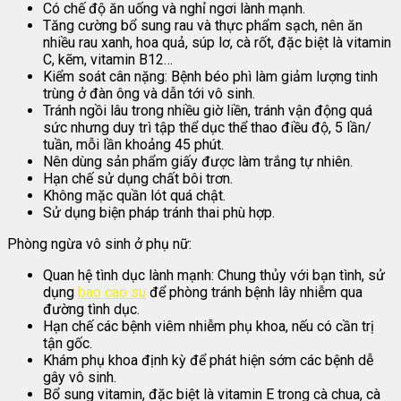
Có chế độ ăn uống và nghỉ ngơi lành mạnh.
Tăng cường bổ sung rau và thực phẩm sạch, nên ăn
nhiều rau xanh, hoa quả, súp lơ, cà rốt, đặc biệt là vitamin
C, kẽm, vitamin B12…
Kiểm soát cân nặng: Bệnh béo phì làm giảm lượng tinh
trùng ở đàn ông và dẫn tới vô sinh.
Tránh ngồi lâu trong nhiều giờ liền, tránh vận động quá
sức nhưng duy trì tập thể dục thể thao điều độ, 5 lần/
tuần, mỗi lần khoảng 45 phút.
Nên dùng sản phẩm giấy được làm trắng tự nhiên.
Hạn chế sử dụng chất bôi trơn.
Không mặc quần lót quá chật.
Sử dụng biện pháp tránh thai phù hợp.
Phòng ngừa vô sinh ở phụ nữ:
Quan hệ tình dục lành mạnh: Chung thủy với bạn tình, sử
dụng
bao cao su
để phòng tránh bệnh lây nhiễm qua
đường tình dục.
Hạn chế các bệnh viêm nhiễm phụ khoa, nếu có cần trị
tận gốc.
Khám phụ khoa định kỳ để phát hiện sớm các bệnh dễ
gây vô sinh.
Bổ sung vitamin, đặc biệt là vitamin E trong cà chua, cà