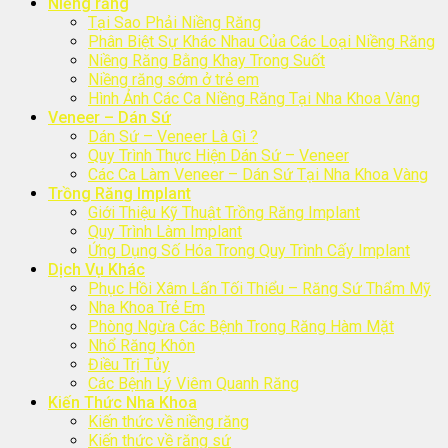
Niềng răng
Tại Sao Phải Niềng Răng
Phân Biệt Sự Khác Nhau Của Các Loại Niềng Răng
Niềng Răng Bằng Khay Trong Suốt
Niềng răng sớm ở trẻ em
Hình Ảnh Các Ca Niềng Răng Tại Nha Khoa Vàng
Veneer – Dán Sứ
Dán Sứ – Veneer Là Gì ?
Quy Trình Thực Hiện Dán Sứ – Veneer
Các Ca Làm Veneer – Dán Sứ Tại Nha Khoa Vàng
Trồng Răng Implant
Giới Thiệu Kỹ Thuật Trồng Răng Implant
Quy Trình Làm Implant
Ứng Dụng Số Hóa Trong Quy Trình Cấy Implant
Dịch Vụ Khác
Phục Hồi Xâm Lấn Tối Thiểu – Răng Sứ Thẩm Mỹ
Nha Khoa Trẻ Em
Phòng Ngừa Các Bệnh Trong Răng Hàm Mặt
Nhổ Răng Khôn
Điều Trị Tủy
Các Bệnh Lý Viêm Quanh Răng
Kiến Thức Nha Khoa
Kiến thức về niềng răng
Kiến thức về răng sứ