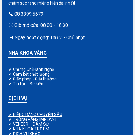
chăm sóc răng miệng hiện đại nhất!
📞 08.3399.5679
🕒 Giờ mở cửa: 08:00 - 18:30
📅 Ngày hoạt động: Thứ 2 - Chủ nhật
NHA KHOA VÀNG
✔ Chứng Chỉ Hành Nghề
✔ Cam kết chất lượng
✔ Giấy phép - Giải thưởng
✔ Tin tức - Sự kiện
DỊCH VỤ
✔ NIỀNG RĂNG CHUYÊN SÂU
✔ TRỒNG RĂNG IMPLANT
✔ VENEER – DÁM SỨ
✔ NHA KHOA TRẺ EM
✔ DỊCH VỤ KHÁC