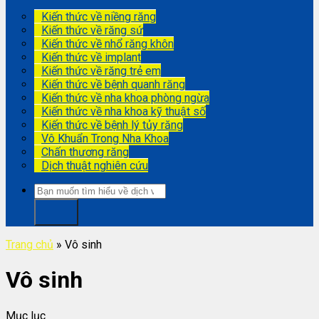
Kiến thức về niềng răng
Kiến thức về răng sứ
Kiến thức về nhổ răng khôn
Kiến thức về implant
Kiến thức về răng trẻ em
Kiến thức về bệnh quanh răng
Kiến thức về nha khoa phòng ngừa
Kiến thức về nha khoa kỹ thuật số
Kiến thức về bệnh lý tủy răng
Vô Khuẩn Trong Nha Khoa
Chấn thương răng
Dịch thuật nghiên cứu
Trang chủ
»
Vô sinh
Vô sinh
Mục lục