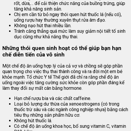
rốt, dừa,… để cải thiện chức năng của buồng trứng, giúp
tăng khả năng sinh sản.
Chị em cần từ bỏ ngay thói quen hút thuốc lá (nếu có),
uống rượu hay thường xuyên thụt rửa âm đạo.
Không nạo hút thai nhiều lần.
Tránh căng thẳng quá mức làm suy giảm nội tiết tố sinh
dục cũng như khả năng thụ thai.
Những thói quen sinh hoạt có thể giúp bạn hạn
chế diễn tiến của
vô sinh
Một chế độ ăn uống hợp lý của cả vợ và chồng sẽ góp phần
quan trọng cho việc thụ thai thành công và ra đời một em bé
khỏe mạnh. Tổ chức Y tế Thế giới đã chỉ ra rằng chế độ ăn
uống ngoài việc tăng cường sức khỏe còn góp phần đáng kể
làm thay đổi sự mất cân bằng hormone.
Hạn chế rượu bia và các chất caffeine.
Loại bỏ lượng dư thừa của xenoestrogens (có trong
thuốc trừ sâu và các ngành công nghiệp nhựa) bằng cách
tiêu thụ những sản phẩm hữu cơ.
Không hút thuốc lá.
Có chế độ ăn uống khoa học, bổ sung vitamin C, vitamin