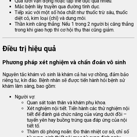
Quá lười vận động hoặc tập thể dục quá nhiều.
Mắc bệnh lây truyền qua đường tình dục.
Tiếp xúc với một số hóa chất như thuốc trừ sâu, thuốc
diệt cỏ, kim loại (chì) và dung môi.
Thần kinh căng thẳng: Nếu 1 trong 2 người bị căng thẳng
trong khi giao hợp thì cơ hội thụ thai cũng giảm.
Điều trị hiệu quả
Phương pháp xét nghiệm và chẩn đoán vô sinh
Nguyên tắc khám vô sinh là khám cả hai vợ chồng, đảm bảo
riêng tư, kín đáo. Bệnh nhân sẽ được tiến hành hỏi bệnh sử
khám lâm sàng, bao gồm:
Người vợ:
Quan sát toàn thân và khám phụ khoa.
Xét nghiệm nội tiết. Tiến hành các thử nghiệm nội
tiết để đánh giá chức năng của vùng dưới đồi –
tuyến yên hay buồng trứng qua đáp ứng của nội
tiết tố.
Thăm dò phóng noãn: Đo thân nhiệt cơ sở, chỉ số