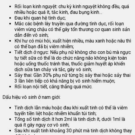
Rối loạn kinh nguyệt: chu kỳ kinh nguyệt không đều, quá
nhiều hoặc quá ít, tắc kinh, đau bụng kinh…
Đau khi quan hệ tình dục;
Mắc các bệnh lây truyền qua đường tình dục, rối loạn
viêm vùng chậu có thể gây tổn thương cơ quan sinh sản
dẫn đến vô sinh;
Khí hư có mùi hôi, xuất hiện nhiều, màu xanh hoặc nâu thì
có thể bạn đã bị viêm nhiễm;
Tiết dịch ở ngực: Nếu phụ nữ không cho con bú mà ngực
tự tiết sữa có thể là do chức năng não không kiện toàn
hoặc uống thuốc tránh thai, thuốc giảm huyết áp khiến
dịch sữa tan chảy và tắc, gây vô sinh;
Sảy thai: Gần 30% phụ nữ từng bị sảy thai hoặc sảy thai
3 lần liên tiếp có khả năng bị vô sinh hiếm muộn;
Rối loạn nội tiết, căng thẳng quá mức.
Dấu hiệu vô sinh ở nam giới:
Tinh dịch lẫn máu hoặc đau khi xuất tinh có thể là viêm
tuyến tiền liệt hoặc nhiễm khuẩn túi tinh;
Tổng số tinh dịch ít hơn 2ml là tinh dịch ít, dưới 1ml là
quá ít gây nguy cơ vô sinh;
Sau khi xuất tinh khoảng 30 phút mà tinh dịch không thay