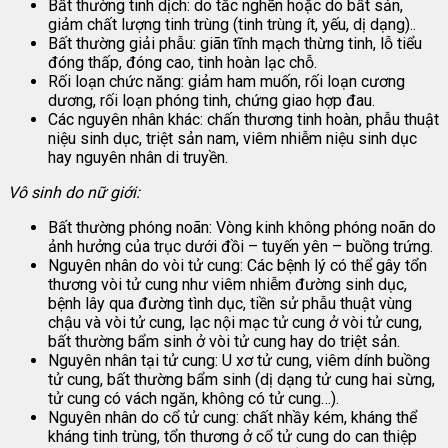
Bất thường tinh dịch: do tắc nghẽn hoặc do bất sản,
giảm chất lượng tinh trùng (tinh trùng ít, yếu, dị dạng)..
Bất thường giải phẫu: giãn tĩnh mạch thừng tinh, lỗ tiểu
đóng thấp, đóng cao, tinh hoàn lạc chỗ.
Rối loạn chức năng: giảm ham muốn, rối loạn cương
dương, rối loạn phóng tinh, chứng giao hợp đau.
Các nguyên nhân khác: chấn thương tinh hoàn, phẫu thuật
niệu sinh dục, triệt sản nam, viêm nhiễm niệu sinh dục
hay nguyên nhân di truyền.
Vô sinh do nữ giới:
Bất thường phóng noãn: Vòng kinh không phóng noãn do
ảnh hưởng của trục dưới đồi – tuyến yên – buồng trứng.
Nguyên nhân do vòi tử cung: Các bệnh lý có thể gây tổn
thương vòi tử cung như viêm nhiễm đường sinh dục,
bệnh lây qua đường tình dục, tiền sử phẫu thuật vùng
chậu và vòi tử cung, lạc nội mạc tử cung ở vòi tử cung,
bất thường bẩm sinh ở vòi tử cung hay do triệt sản.
Nguyên nhân tại tử cung: U xơ tử cung, viêm dính buồng
tử cung, bất thường bẩm sinh (dị dạng tử cung hai sừng,
tử cung có vách ngăn, không có tử cung…).
Nguyên nhân do cổ tử cung: chất nhầy kém, kháng thể
kháng tinh trùng, tổn thương ở cổ tử cung do can thiệp