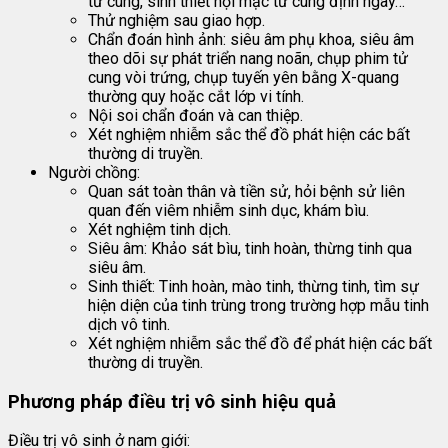
tử cung, sinh thiết nội mạc tử cung định ngày…
Thử nghiệm sau giao hợp.
Chẩn đoán hình ảnh: siêu âm phụ khoa, siêu âm
theo dõi sự phát triển nang noãn, chụp phim tử
cung vòi trứng, chụp tuyến yên bằng X-quang
thường quy hoặc cắt lớp vi tính.
Nội soi chẩn đoán và can thiệp.
Xét nghiệm nhiễm sắc thể đồ phát hiện các bất
thường di truyền.
Người chồng:
Quan sát toàn thân và tiền sử, hỏi bệnh sử liên
quan đến viêm nhiễm sinh dục, khám bìu.
Xét nghiệm tinh dịch.
Siêu âm: Khảo sát bìu, tinh hoàn, thừng tinh qua
siêu âm.
Sinh thiết: Tinh hoàn, mào tinh, thừng tinh, tìm sự
hiện diện của tinh trùng trong trường hợp mẫu tinh
dịch vô tinh.
Xét nghiệm nhiễm sắc thể đồ để phát hiện các bất
thường di truyền.
Phương pháp điều trị vô sinh hiệu quả
Điều trị vô sinh ở nam giới: