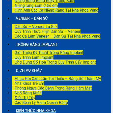
Niềng Răng Bằng Khay Trong Suốt
Niềng răng sớm ở trẻ em
Hình Ảnh Các Ca Niềng Răng Tại Nha Khoa Vàng
VENEER – DÁN SỨ
Dán Sứ – Veneer Là Gì ?
Quy Trình Thực Hiện Dán Sứ – Veneer
Các Ca Làm Veneer – Dán Sứ Tại Nha Khoa Vàng
TRỒNG RĂNG IMPLANT
Giới Thiệu Kỹ Thuật Trồng Răng Implant
Quy Trình Làm Implant
Ứng Dụng Số Hóa Trong Quy Trình Cấy Implant
DỊCH VỤ KHÁC
Phục Hồi Xâm Lấn Tối Thiểu – Răng Sứ Thẩm Mỹ
Nha Khoa Trẻ Em
Phòng Ngừa Các Bệnh Trong Răng Hàm Mặt
Nhổ Răng Khôn
Điều Trị Tủy
Các Bệnh Lý Viêm Quanh Răng
KIẾN THỨC NHA KHOA