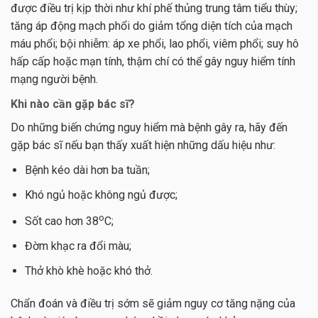
được điều trị kịp thời như khí phế thủng trung tâm tiểu thùy;
tăng áp động mạch phổi do giảm tổng diện tích của mạch
máu phổi; bội nhiễm: áp xe phổi, lao phổi, viêm phổi; suy hô
hấp cấp hoặc mạn tính, thậm chí có thể gây nguy hiểm tính
mạng người bệnh.
Khi nào cần gặp bác sĩ?
Do những biến chứng nguy hiểm mà bệnh gây ra, hãy đến
gặp bác sĩ nếu bạn thấy xuất hiện những dấu hiệu như:
Bệnh kéo dài hơn ba tuần;
Khó ngủ hoặc không ngủ được;
o
Sốt cao hơn 38
C;
Đờm khạc ra đổi màu;
Thở khò khè hoặc khó thở.
Chẩn đoán và điều trị sớm sẽ giảm nguy cơ tăng nặng của