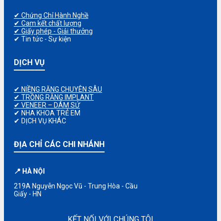
✔ Chứng Chỉ Hành Nghề
✔ Cam kết chất lượng
✔ Giấy phép - Giải thưởng
✔ Tin tức - Sự kiện
DỊCH VỤ
✔ NIỀNG RĂNG CHUYÊN SÂU
✔ TRỒNG RĂNG IMPLANT
✔ VENEER – DÁM SỨ
✔ NHA KHOA TRẺ EM
✔ DỊCH VỤ KHÁC
ĐỊA CHỈ CÁC CHI NHÁNH
📍 HÀ NỘI
219A Nguyễn Ngọc Vũ - Trung Hòa - Cầu
Giấy - HN
KẾT NỐI VỚI CHÚNG TÔI