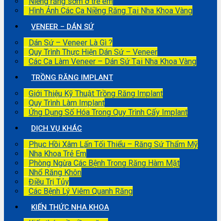
Niềng răng sớm ở trẻ em
Hình Ảnh Các Ca Niềng Răng Tại Nha Khoa Vàng
VENEER – DÁN SỨ
Dán Sứ – Veneer Là Gì ?
Quy Trình Thực Hiện Dán Sứ – Veneer
Các Ca Làm Veneer – Dán Sứ Tại Nha Khoa Vàng
TRỒNG RĂNG IMPLANT
Giới Thiệu Kỹ Thuật Trồng Răng Implant
Quy Trình Làm Implant
Ứng Dụng Số Hóa Trong Quy Trình Cấy Implant
DỊCH VỤ KHÁC
Phục Hồi Xâm Lấn Tối Thiểu – Răng Sứ Thẩm Mỹ
Nha Khoa Trẻ Em
Phòng Ngừa Các Bệnh Trong Răng Hàm Mặt
Nhổ Răng Khôn
Điều Trị Tủy
Các Bệnh Lý Viêm Quanh Răng
KIẾN THỨC NHA KHOA