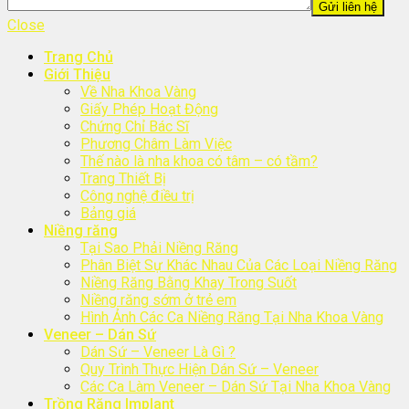
Close
Trang Chủ
Giới Thiệu
Về Nha Khoa Vàng
Giấy Phép Hoạt Động
Chứng Chỉ Bác Sĩ
Phương Châm Làm Việc
Thế nào là nha khoa có tâm – có tầm?
Trang Thiết Bị
Công nghệ điều trị
Bảng giá
Niềng răng
Tại Sao Phải Niềng Răng
Phân Biệt Sự Khác Nhau Của Các Loại Niềng Răng
Niềng Răng Bằng Khay Trong Suốt
Niềng răng sớm ở trẻ em
Hình Ảnh Các Ca Niềng Răng Tại Nha Khoa Vàng
Veneer – Dán Sứ
Dán Sứ – Veneer Là Gì ?
Quy Trình Thực Hiện Dán Sứ – Veneer
Các Ca Làm Veneer – Dán Sứ Tại Nha Khoa Vàng
Trồng Răng Implant