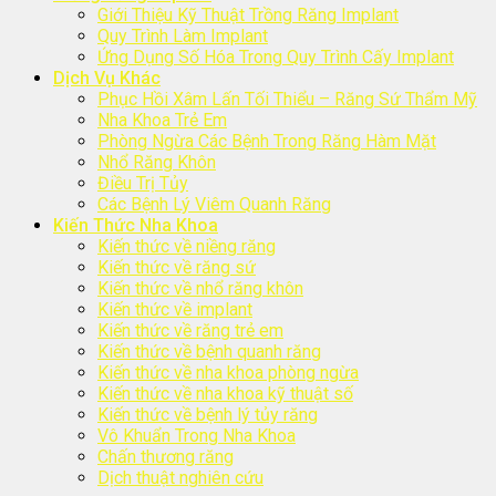
Giới Thiệu Kỹ Thuật Trồng Răng Implant
Quy Trình Làm Implant
Ứng Dụng Số Hóa Trong Quy Trình Cấy Implant
Dịch Vụ Khác
Phục Hồi Xâm Lấn Tối Thiểu – Răng Sứ Thẩm Mỹ
Nha Khoa Trẻ Em
Phòng Ngừa Các Bệnh Trong Răng Hàm Mặt
Nhổ Răng Khôn
Điều Trị Tủy
Các Bệnh Lý Viêm Quanh Răng
Kiến Thức Nha Khoa
Kiến thức về niềng răng
Kiến thức về răng sứ
Kiến thức về nhổ răng khôn
Kiến thức về implant
Kiến thức về răng trẻ em
Kiến thức về bệnh quanh răng
Kiến thức về nha khoa phòng ngừa
Kiến thức về nha khoa kỹ thuật số
Kiến thức về bệnh lý tủy răng
Vô Khuẩn Trong Nha Khoa
Chấn thương răng
Dịch thuật nghiên cứu