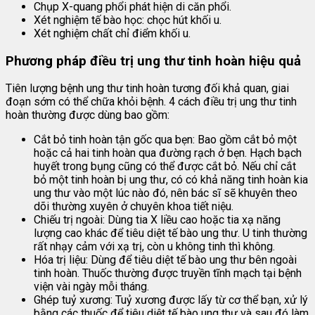
Chụp X-quang phổi phát hiện di căn phổi.
Xét nghiệm tế bào học: chọc hút khối u.
Xét nghiệm chất chỉ điểm khối u.
Phương pháp điều trị ung thư tinh hoàn hiệu quả
Tiên lượng bệnh ung thư tinh hoàn tương đối khả quan, giai
đoạn sớm có thể chữa khỏi bệnh. 4 cách điều trị ung thư tinh
hoàn thường được dùng bao gồm:
Cắt bỏ tinh hoàn tận gốc qua bẹn: Bao gồm cắt bỏ một
hoặc cả hai tinh hoàn qua đường rạch ở bẹn. Hạch bạch
huyết trong bụng cũng có thể được cắt bỏ. Nếu chỉ cắt
bỏ một tinh hoàn bị ung thư, có có khả năng tinh hoàn kia
ung thư vào một lúc nào đó, nên bác sĩ sẽ khuyên theo
dõi thường xuyên ở chuyên khoa tiết niệu.
Chiếu trị ngoài: Dùng tia X liều cao hoặc tia xạ năng
lượng cao khác để tiêu diệt tế bào ung thư. U tinh thường
rất nhạy cảm với xạ trị, còn u không tinh thì không.
Hóa trị liệu: Dùng để tiêu diệt tế bào ung thư bên ngoài
tinh hoàn. Thuốc thường được truyền tĩnh mạch tại bệnh
viện vài ngày mỗi tháng.
Ghép tuỷ xương: Tuỷ xương được lấy từ cơ thể bạn, xử lý
bằng các thuốc để tiêu diệt tế bào ung thư và sau đó làm