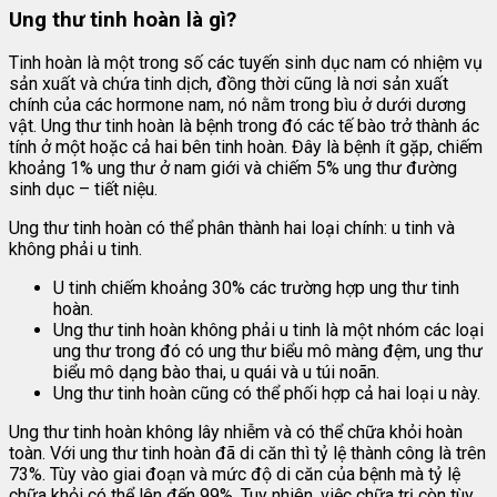
Ung thư tinh hoàn là gì?
Tinh hoàn là một trong số các tuyến sinh dục nam có nhiệm vụ
sản xuất và chứa tinh dịch, đồng thời cũng là nơi sản xuất
chính của các hormone nam, nó nằm trong bìu ở dưới dương
vật. Ung thư tinh hoàn là bệnh trong đó các tế bào trở thành ác
tính ở một hoặc cả hai bên tinh hoàn. Đây là bệnh ít gặp, chiếm
khoảng 1% ung thư ở nam giới và chiếm 5% ung thư đường
sinh dục – tiết niệu.
Ung thư tinh hoàn có thể phân thành hai loại chính: u tinh và
không phải u tinh.
U tinh chiếm khoảng 30% các trường hợp ung thư tinh
hoàn.
Ung thư tinh hoàn không phải u tinh là một nhóm các loại
ung thư trong đó có ung thư biểu mô màng đệm, ung thư
biểu mô dạng bào thai, u quái và u túi noãn.
Ung thư tinh hoàn cũng có thể phối hợp cả hai loại u này.
Ung thư tinh hoàn không lây nhiễm và có thể chữa khỏi hoàn
toàn. Với ung thư tinh hoàn đã di căn thì tỷ lệ thành công là trên
73%. Tùy vào giai đoạn và mức độ di căn của bệnh mà tỷ lệ
chữa khỏi có thể lên đến 99%. Tuy nhiên, việc chữa trị còn tùy