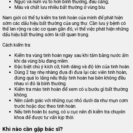
Ngực và núm vú to hơn bình thường, đau căng;
Máu và chất lưu nhiều bất thường ở vùng bìu.
Nam giới có thể tự kiểm tra tinh hoàn của mình để phát hiện
sớm các dấu hiệu bất thường của ung thư. Cần lưu ý bệnh có
thể lan rộng ra các cơ quan gần đó, vì thế việc phát hiện những
dấu hiệu bất thường sớm là rất quan trọng.
Cách kiểm tra:
Kiểm tra vùng tinh hoàn ngay sau khi tắm bằng nước ấm
khi da vùng bìu đang mềm.
Đặc biệt chú ý kích cỡ, hình dáng và độ lớn của tinh hoàn.
Dùng 2 tay nhẹ nhàng đưa đi đưa lại các viên tinh hoàn,
đừng quá lo lắng nếu thấy tinh hoàn hai bên không đều
nhau vì đó là bình thường.
Kiểm tra mào tinh hoàn để xem có u bướu gì bất thường
không.
Nên cảnh giác với những cục nhỏ dưới da như mụn cơm
trước hoặc dọc theo tinh hoàn.
Nếu tinh hoàn bị sưng, có u cục nên đi kiểm tra chuyên
khoa để được tư vấn kịp thời.
Khi nào cần gặp bác sĩ?