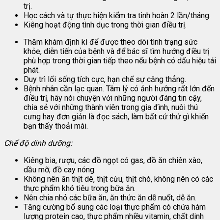
trị.
Học cách và tự thực hiện kiểm tra tinh hoàn 2 lần/tháng.
Kiêng hoạt động tình dục trong thời gian điều trị.
Thăm khám định kì để được theo dõi tình trạng sức
khỏe, diễn tiến của bệnh và để bác sĩ tìm hướng điều trị
phù hợp trong thời gian tiếp theo nếu bệnh có dấu hiệu tái
phát.
Duy trì lối sống tích cực, hạn chế sự căng thẳng.
Bệnh nhân cần lạc quan. Tâm lý có ảnh hưởng rất lớn đến
điều trị, hãy nói chuyện với những người đáng tin cậy,
chia sẻ với những thành viên trong gia đình, nuôi thú
cưng hay đơn giản là đọc sách, làm bất cứ thứ gì khiến
bạn thấy thoải mái.
Chế độ dinh dưỡng:
Kiêng bia, rượu, các đồ ngọt có gas, đồ ăn chiên xào,
dầu mỡ, đồ cay nóng.
Không nên ăn thịt dê, thịt cừu, thịt chó, không nên có các
thực phẩm khó tiêu trong bữa ăn.
Nên chia nhỏ các bữa ăn, ăn thức ăn dễ nuốt, dễ ăn.
Tăng cường bổ sung các loại thực phẩm có chứa hàm
lượng protein cao, thực phẩm nhiều vitamin, chất dinh