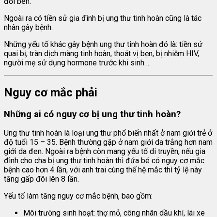
đối bên.
Ngoài ra có tiền sử gia đình bị ung thư tinh hoàn cũng là tác
nhân gây bệnh.
Những yếu tố khác gây bệnh ung thư tinh hoàn đó là: tiền sử
quai bị, tràn dịch màng tinh hoàn, thoát vị bẹn, bị nhiễm HIV,
người mẹ sử dụng hormone trước khi sinh…
Nguy cơ mắc phải
Những ai có nguy cơ bị ung thư tinh hoàn?
Ung thư tinh hoàn là loại ung thư phổ biến nhất ở nam giới trẻ ở
độ tuổi 15 – 35. Bệnh thường gặp ở nam giới da trắng hơn nam
giới da đen. Ngoài ra bệnh còn mang yếu tố di truyền, nếu gia
đình cho cha bị ung thư tinh hoàn thì đứa bé có nguy cơ mắc
bệnh cao hơn 4 lần, với anh trai cùng thế hệ mắc thì tỷ lệ này
tăng gấp đôi lên 8 lần.
Yếu tố làm tăng nguy cơ mắc bệnh, bao gồm:
Môi trường sinh hoạt: thợ mỏ, công nhân dầu khí, lái xe