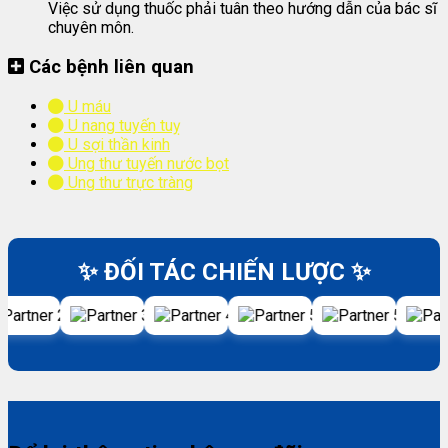
Việc sử dụng thuốc phải tuân theo hướng dẫn của bác sĩ
chuyên môn.
Các bệnh liên quan
U máu
U nang tuyến tuỵ
U sợi thần kinh
Ung thư tuyến nước bọt
Ung thư trực tràng
✨ ĐỐI TÁC CHIẾN LƯỢC ✨