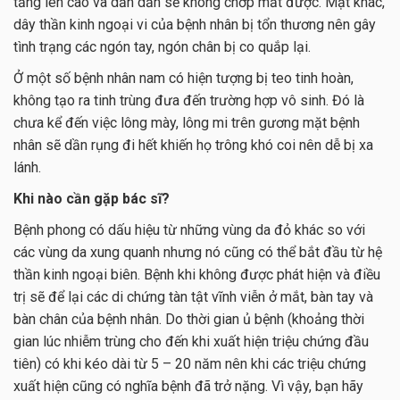
tăng lên cao và dần dần sẽ không chớp mắt được. Mặt khác,
dây thần kinh ngoại vi của bệnh nhân bị tổn thương nên gây
tình trạng các ngón tay, ngón chân bị co quắp lại.
Ở một số bệnh nhân nam có hiện tượng bị teo tinh hoàn,
không tạo ra tinh trùng đưa đến trường hợp vô sinh. Đó là
chưa kể đến việc lông mày, lông mi trên gương mặt bệnh
nhân sẽ dần rụng đi hết khiến họ trông khó coi nên dễ bị xa
lánh.
Khi nào cần gặp bác sĩ?
Bệnh phong có dấu hiệu từ những vùng da đỏ khác so với
các vùng da xung quanh nhưng nó cũng có thể bắt đầu từ hệ
thần kinh ngoại biên. Bệnh khi không được phát hiện và điều
trị sẽ để lại các di chứng tàn tật vĩnh viễn ở mắt, bàn tay và
bàn chân của bệnh nhân. Do thời gian ủ bệnh (khoảng thời
gian lúc nhiễm trùng cho đến khi xuất hiện triệu chứng đầu
tiên) có khi kéo dài từ 5 – 20 năm nên khi các triệu chứng
xuất hiện cũng có nghĩa bệnh đã trở nặng. Vì vậy, bạn hãy