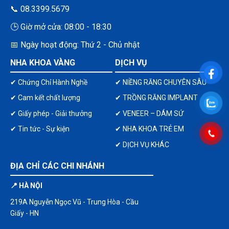
📞 08.3399.5679
🕒 Giờ mở cửa: 08:00 - 18:30
📅 Ngày hoạt động: Thứ 2 - Chủ nhật
NHA KHOA VÀNG
DỊCH VỤ
✔ Chứng Chỉ Hành Nghề
✔ NIỀNG RĂNG CHUYÊN SÂU
✔ Cam kết chất lượng
✔ TRỒNG RĂNG IMPLANT
✔ Giấy phép - Giải thưởng
✔ VENEER – DÁM SỨ
✔ Tin tức - Sự kiện
✔ NHA KHOA TRẺ EM
✔ DỊCH VỤ KHÁC
ĐỊA CHỈ CÁC CHI NHÁNH
📍 HÀ NỘI
219A Nguyễn Ngọc Vũ - Trung Hòa - Cầu
Giấy - HN