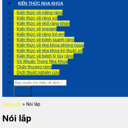
KIẾN THỨC NHA KHOA
Kiến thức về niềng răng
Kiến thức về răng sứ
Kiến thức về nhổ răng khôn
Kiến thức về implant
Kiến thức về răng trẻ em
Kiến thức về bệnh quanh răng
Kiến thức về nha khoa phòng ngừa
Kiến thức về nha khoa kỹ thuật số
Kiến thức về bệnh lý tủy răng
Vô Khuẩn Trong Nha Khoa
Chấn thương răng
Dịch thuật nghiên cứu
Trang chủ
»
Nói lắp
Nói lắp