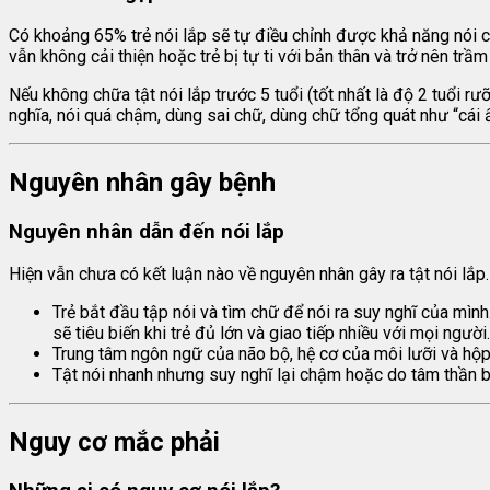
Có khoảng 65% trẻ nói lắp sẽ tự điều chỉnh được khả năng nói của
vẫn không cải thiện hoặc trẻ bị tự ti với bản thân và trở nên tr
Nếu không chữa tật nói lắp trước 5 tuổi (tốt nhất là độ 2 tuổi 
nghĩa, nói quá chậm, dùng sai chữ, dùng chữ tổng quát như “cái ấ
Nguyên nhân gây bệnh
Nguyên nhân dẫn đến nói lắp
Hiện vẫn chưa có kết luận nào về nguyên nhân gây ra tật nói lắp
Trẻ bắt đầu tập nói và tìm chữ để nói ra suy nghĩ của mìn
sẽ tiêu biến khi trẻ đủ lớn và giao tiếp nhiều với mọi người.
Trung tâm ngôn ngữ của não bộ, hệ cơ của môi lưỡi và hộp
Tật nói nhanh nhưng suy nghĩ lại chậm hoặc do tâm thần b
Nguy cơ mắc phải