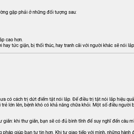
hường gặp phải ở những đối tượng sau:
lắp cao hơn.
i hay tức giận, bị thối thúc, hay tranh cãi với người khác sẽ nói l
ưa có cách trị dứt điểm tật nói lắp. Để điều trị tật nói lắp hiệu q
hi trẻ lớn lên, bệnh khó có khả năng chữa khỏi. Một số điều người 
hư giãn: khi thư giãn, bạn sẽ có đủ bình tĩnh để suy nghĩ đến câu 
pháp giúp bạn tự tin hơn. Khi tự giao tiếp với mình, những hành 