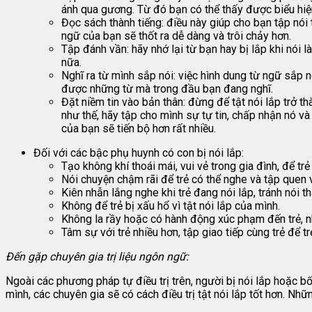
ánh qua gương. Từ đó bạn có thể thấy được biểu hiệ
Đọc sách thành tiếng: điều này giúp cho bạn tập nói t
ngữ của bạn sẽ thốt ra dễ dàng và trôi chảy hơn.
Tập đánh vần: hãy nhớ lại từ bạn hay bị lắp khi nói 
nữa.
Nghĩ ra từ mình sắp nói: việc hình dung từ ngữ sắp 
được những từ mà trong đầu bạn đang nghĩ.
Đặt niềm tin vào bản thân: đừng để tật nói lắp trở t
như thế, hãy tập cho mình sự tự tin, chấp nhận nó v
của bạn sẽ tiến bộ hơn rất nhiều.
Đối với các bậc phụ huynh có con bị nói lắp:
Tạo không khí thoái mái, vui vẻ trong gia đình, để trẻ
Nói chuyện chậm rãi để trẻ có thể nghe và tập quen 
Kiên nhẫn lắng nghe khi trẻ đang nói lắp, tránh nói th
Không để trẻ bị xấu hổ vì tật nói lắp của mình.
Không la rầy hoặc có hành động xúc phạm đến trẻ, n
Tâm sự với trẻ nhiều hơn, tập giao tiếp cùng trẻ để 
Đến gặp chuyên gia trị liệu ngôn ngữ:
Ngoài các phương pháp tự điều trị trên, người bị nói lắp hoặc b
mình, các chuyên gia sẽ có cách điều trị tật nói lắp tốt hơn. Nhữ