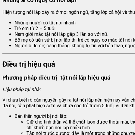
Những ai có nguy cơ nói lắp?
Hiện tượng nói lắp xảy ra ở mọi ngôn ngữ, tầng lớp xã hội và t
Những người có tật nói nhanh.
Trẻ em từ 2 – 5 tuổi.
Nam giới mắc tật nói lắp gấp 3 lần so với nữ.
Bố mẹ có tiền sử bị nói lắp thì trẻ có nguy cơ mắc tật nói 
Người bị lo sợ, căng thẳng, không tự tin với bản thân, ngườ
Điều trị hiệu quả
Phương pháp điều trị tật nói lắp hiệu quả
Liệu pháp tại nhà:
Vì chưa biết rõ căn nguyên gây ra tật nói lắp nên hiện nay vẫn ch
đã nói, cần phát hiện sớm và chữa cho trẻ trước 5 tuổi, vì đến k
Bản thân người bị nói lắp:
Giữ cho tinh thần và thể chất luôn được thoải mái, t
chỉ khiến bạn nói lắp nhiều hơn.
Tập nói trước gương: đây là một trong những phương 