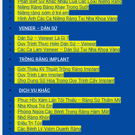
Phân Biệt Sự Khác Nhau Của Các Loại Niềng Răng
Niềng Răng Bằng Khay Trong Suốt
Niềng răng sớm ở trẻ em
Hình Ảnh Các Ca Niềng Răng Tại Nha Khoa Vàng
VENEER – DÁN SỨ
Dán Sứ – Veneer Là Gì ?
Quy Trình Thực Hiện Dán Sứ – Veneer
Các Ca Làm Veneer – Dán Sứ Tại Nha Khoa Vàng
TRỒNG RĂNG IMPLANT
Giới Thiệu Kỹ Thuật Trồng Răng Implant
Quy Trình Làm Implant
Ứng Dụng Số Hóa Trong Quy Trình Cấy Implant
DỊCH VỤ KHÁC
Phục Hồi Xâm Lấn Tối Thiểu – Răng Sứ Thẩm Mỹ
Nha Khoa Trẻ Em
Phòng Ngừa Các Bệnh Trong Răng Hàm Mặt
Nhổ Răng Khôn
Điều Trị Tủy
Các Bệnh Lý Viêm Quanh Răng