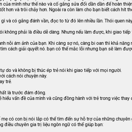
n của mình như thế nào và cố gắng sửa đổi dần dần để hoàn thiện
ốt hơn và trôi chảy hơn. Ngoài ra còn làm cho bạn biết cách hít thở
là gì và có gắng đánh vần, đọc to từ đó lên nhiều lần. Thói quen n
nói không phải là điều dễ dàng. Nhưng nếu làm được, khi giao tiế
hành nỗi ám ảnh của bạn. Khi càng sợ nó, càng bi oan thì khả năng
à tìm cách giải quyết nó. bạn có thể mắc lỗi nhưng bạn sẽ làm đư
 tự do và không bị thúc ép trẻ nói khi giao tiếp với mọi người.
với cách nói chuyện này.
ay trẻ.
hất là trước đám đông.
trẻ hiểu vấn đề của mình và cũng đồng hành với trẻ trong việc thay
ố mẹ có con bị nói lắp có thể tìm đến sự hỗ trợ của những chuyên
ng điều chuyên gia trị liệu ngôn ngữ có thể giúp bạn: