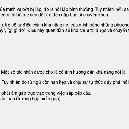
 mình và bớt bị lắp, đó là nói lắp bình thường. Tuy nhiên, nếu sa
ầm cảm thì bố mẹ nên dắt trẻ đến gặp bác sĩ chuyên khoa.
rưỡi), trẻ sẽ tự điều chỉnh khả năng nói của mình bằng những phươ
y”, “gì gì đó”. Điều này quen dần sẽ khó chữa trị được và chuyển t
. Một số tác nhân được cho là có ảnh hưởng đến khả năng nói là:
h. Tuy nhiên do từ ngữ còn hạn hẹp và chịu sự tự thúc đẩy phải nó
 phát âm gặp trục trặc trong việc sắp xếp câu.
ấn loạn (trường hợp hiếm gặp).