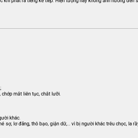
ước khi phát ra tiếng kế tiếp. Hiện tượng này không ảnh hưởng đế
;
 chớp mắt liên tục, chắt lưỡi.
gười khác.
sợ, lơ đãng, thô bạo, giận dữ,… vì bị người khác trêu chọc, la rầ