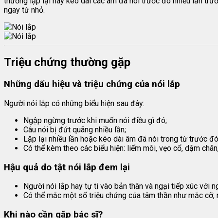
thường lặp lại hay kéo dài các âm đã nói trước đó nhiều lần tr
ngay từ nhỏ.
Triệu chứng thường gặp
Những dấu hiệu và triệu chứng của nói lắp
Người nói lắp có những biểu hiện sau đây:
Ngập ngừng trước khi muốn nói điều gì đó;
Câu nói bị đứt quãng nhiều lần;
Lặp lại nhiều lần hoặc kéo dài âm đã nói trong từ trước đó
Có thể kèm theo các biểu hiện: liếm môi, vẹo cổ, dậm chân,
Hậu quả do tật nói lắp đem lại
Người nói lắp hay tự ti vào bản thân và ngại tiếp xúc với n
Có thể mắc một số triệu chứng của tâm thần như mắc cỡ, né 
Khi nào cần gặp bác sĩ?