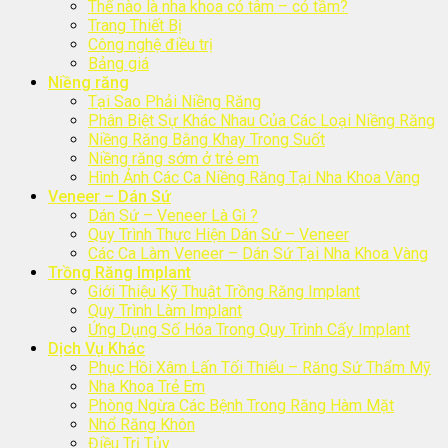
Thế nào là nha khoa có tâm – có tầm?
Trang Thiết Bị
Công nghệ điều trị
Bảng giá
Niềng răng
Tại Sao Phải Niềng Răng
Phân Biệt Sự Khác Nhau Của Các Loại Niềng Răng
Niềng Răng Bằng Khay Trong Suốt
Niềng răng sớm ở trẻ em
Hình Ảnh Các Ca Niềng Răng Tại Nha Khoa Vàng
Veneer – Dán Sứ
Dán Sứ – Veneer Là Gì ?
Quy Trình Thực Hiện Dán Sứ – Veneer
Các Ca Làm Veneer – Dán Sứ Tại Nha Khoa Vàng
Trồng Răng Implant
Giới Thiệu Kỹ Thuật Trồng Răng Implant
Quy Trình Làm Implant
Ứng Dụng Số Hóa Trong Quy Trình Cấy Implant
Dịch Vụ Khác
Phục Hồi Xâm Lấn Tối Thiểu – Răng Sứ Thẩm Mỹ
Nha Khoa Trẻ Em
Phòng Ngừa Các Bệnh Trong Răng Hàm Mặt
Nhổ Răng Khôn
Điều Trị Tủy