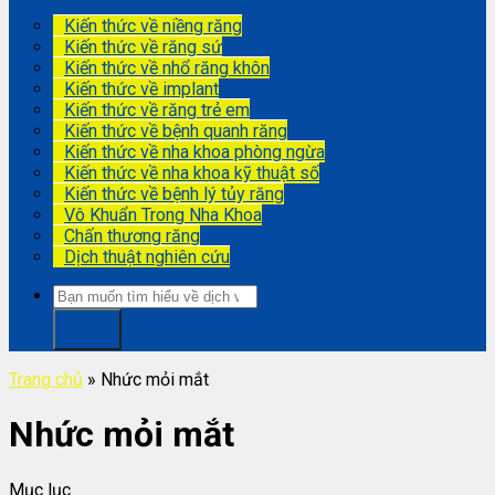
Kiến thức về niềng răng
Kiến thức về răng sứ
Kiến thức về nhổ răng khôn
Kiến thức về implant
Kiến thức về răng trẻ em
Kiến thức về bệnh quanh răng
Kiến thức về nha khoa phòng ngừa
Kiến thức về nha khoa kỹ thuật số
Kiến thức về bệnh lý tủy răng
Vô Khuẩn Trong Nha Khoa
Chấn thương răng
Dịch thuật nghiên cứu
Trang chủ
»
Nhức mỏi mắt
Nhức mỏi mắt
Mục lục