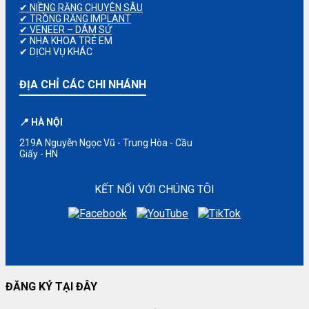
✔ NIỀNG RĂNG CHUYÊN SÂU
✔ TRỒNG RĂNG IMPLANT
✔ VENEER – DÁM SỨ
✔ NHA KHOA TRẺ EM
✔ DỊCH VỤ KHÁC
ĐỊA CHỈ CÁC CHI NHÁNH
📍 HÀ NỘI
219A Nguyễn Ngọc Vũ - Trung Hòa - Cầu
Giấy - HN
KẾT NỐI VỚI CHÚNG TÔI
ĐĂNG KÝ TẠI ĐÂY