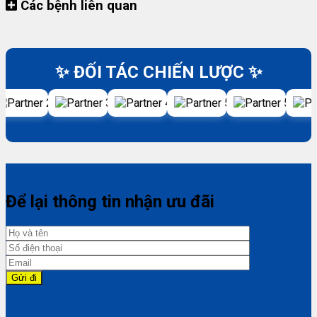
Các bệnh liên quan
✨ ĐỐI TÁC CHIẾN LƯỢC ✨
Để lại thông tin nhận ưu đãi