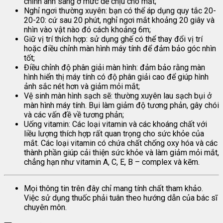
chỉnh ánh sáng ở mức dễ chịu cho mắt;
Nghỉ ngơi thường xuyên: bạn có thể áp dụng quy tắc 20-
20-20: cứ sau 20 phút, nghỉ ngơi mắt khoảng 20 giây và
nhìn vào vật nào đó cách khoảng 6m;
Giữ vị trí thích hợp: sử dụng ghế có thể thay đổi vị trí
hoặc điều chỉnh màn hình máy tính để đảm bảo góc nhìn
tốt;
Điều chỉnh độ phân giải màn hình: đảm bảo rằng màn
hình hiển thị máy tính có độ phân giải cao để giúp hình
ảnh sắc nét hơn và giảm mỏi mắt;
Vệ sinh màn hình sạch sẽ: thường xuyên lau sạch bụi ở
màn hình máy tính. Bụi làm giảm độ tương phản, gây chói
và các vấn đề về tương phản;
Uống vitamin: Các loại vitamin và các khoáng chất với
liều lượng thích hợp rất quan trọng cho sức khỏe của
mắt. Các loại vitamin có chứa chất chống oxy hóa và các
thành phần giúp cải thiện sức khỏe và làm giảm mỏi mắt,
chẳng hạn như vitamin A, C, E, B – complex và kẽm.
Mọi thông tin trên đây chỉ mang tính chất tham khảo.
Việc sử dụng thuốc phải tuân theo hướng dẫn của bác sĩ
chuyên môn.