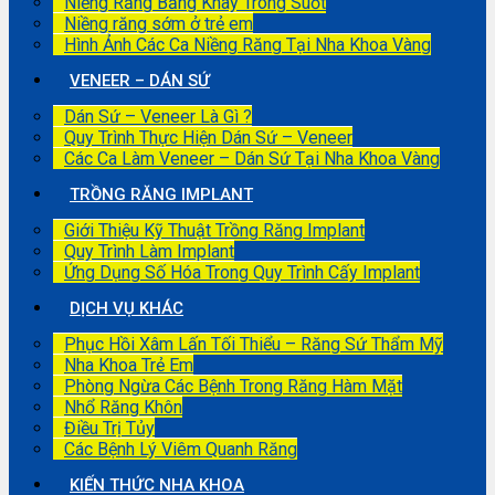
Niềng Răng Bằng Khay Trong Suốt
Niềng răng sớm ở trẻ em
Hình Ảnh Các Ca Niềng Răng Tại Nha Khoa Vàng
VENEER – DÁN SỨ
Dán Sứ – Veneer Là Gì ?
Quy Trình Thực Hiện Dán Sứ – Veneer
Các Ca Làm Veneer – Dán Sứ Tại Nha Khoa Vàng
TRỒNG RĂNG IMPLANT
Giới Thiệu Kỹ Thuật Trồng Răng Implant
Quy Trình Làm Implant
Ứng Dụng Số Hóa Trong Quy Trình Cấy Implant
DỊCH VỤ KHÁC
Phục Hồi Xâm Lấn Tối Thiểu – Răng Sứ Thẩm Mỹ
Nha Khoa Trẻ Em
Phòng Ngừa Các Bệnh Trong Răng Hàm Mặt
Nhổ Răng Khôn
Điều Trị Tủy
Các Bệnh Lý Viêm Quanh Răng
KIẾN THỨC NHA KHOA