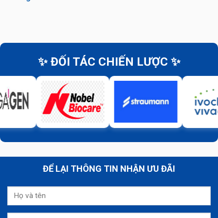
✨ ĐỐI TÁC CHIẾN LƯỢC ✨
ĐỂ LẠI THÔNG TIN NHẬN ƯU ĐÃI