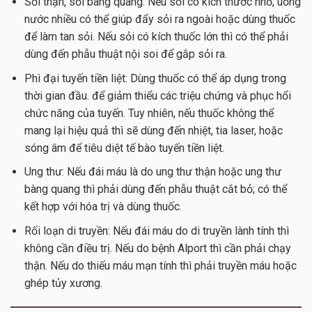
Sỏi thận, sỏi bàng quang: Nếu sỏi có kích thước nhỏ, uống
nước nhiều có thể giúp đẩy sỏi ra ngoài hoặc dùng thuốc
để làm tan sỏi. Nếu sỏi có kích thuốc lớn thì có thể phải
dùng đến phẫu thuật nội soi để gắp sỏi ra.
Phì đại tuyến tiền liệt: Dùng thuốc có thể áp dụng trong
thời gian đầu. để giảm thiểu các triệu chứng và phục hổi
chức năng của tuyến. Tuy nhiên, nếu thuốc không thể
mang lại hiệu quả thì sẽ dùng đến nhiệt, tia laser, hoặc
sóng âm để tiêu diệt tế bào tuyến tiền liệt.
Ung thư: Nếu đái máu là do ung thư thận hoặc ung thư
bàng quang thì phải dùng đến phẫu thuật cắt bỏ; có thể
kết hợp với hóa trị và dùng thuốc.
Rối loạn di truyền: Nếu đái máu do di truyền lành tính thì
không cần điều trị. Nếu do bệnh Alport thì cần phải chạy
thận. Nếu do thiếu máu mạn tính thì phải truyền máu hoặc
ghép tủy xương.