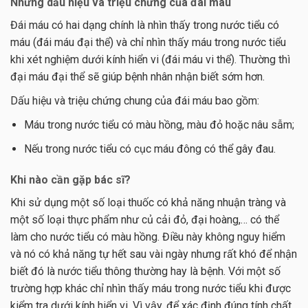
Những dấu hiệu và triệu chứng của đái máu
Đái máu có hai dạng chính là nhìn thấy trong nước tiểu có
máu (đái máu đại thể) và chỉ nhìn thấy máu trong nước tiểu
khi xét nghiệm dưới kính hiển vi (đái máu vi thể). Thường thì
đại máu đại thể sẽ giúp bệnh nhân nhận biết sớm hơn.
Dấu hiệu và triệu chứng chung của đái máu bao gồm:
Máu trong nước tiểu có màu hồng, màu đỏ hoặc nâu sẫm;
Nếu trong nước tiểu có cục máu đông có thể gây đau.
Khi nào cần gặp bác sĩ?
Khi sử dụng một số loại thuốc có khả năng nhuận tràng và
một số loại thực phẩm như củ cải đỏ, đại hoàng,… có thể
làm cho nước tiểu có màu hồng. Điều này không nguy hiểm
và nó có khả năng tự hết sau vài ngày nhưng rất khó để nhận
biết đó là nước tiểu thông thường hay là bệnh. Với một số
trường hợp khác chỉ nhìn thấy máu trong nước tiểu khi được
kiểm tra dưới kính hiển vi. Vì vậy, để xác định đúng tính chất