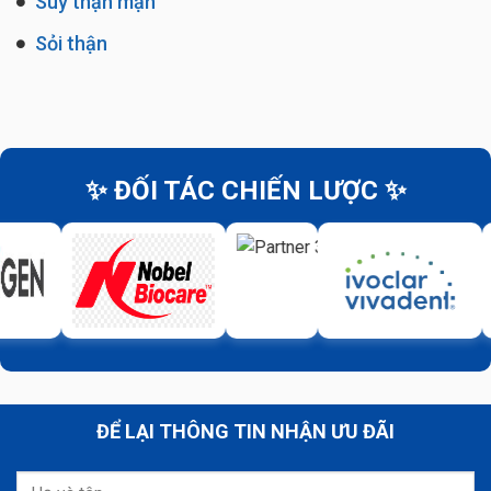
Suy thận mạn
Sỏi thận
✨ ĐỐI TÁC CHIẾN LƯỢC ✨
ĐỂ LẠI THÔNG TIN NHẬN ƯU ĐÃI