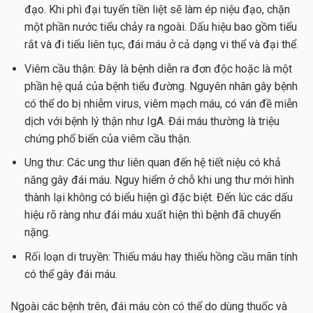
đạo. Khi phì đại tuyến tiền liệt sẽ làm ép niệu đạo, chặn
một phần nước tiểu chảy ra ngoài. Dấu hiệu bao gồm tiểu
rắt và đi tiểu liên tục, đái máu ở cả dạng vi thể và đại thể.
Viêm cầu thận: Đây là bệnh diễn ra đơn độc hoặc là một
phần hệ quả của bệnh tiểu đường. Nguyên nhân gây bệnh
có thể do bị nhiễm virus, viêm mạch máu, có ván đề miễn
dịch với bệnh lý thận như IgA. Đái máu thường là triệu
chứng phổ biến của viêm cầu thận.
Ung thư: Các ung thư liên quan đến hệ tiết niệu có khả
năng gây đái máu. Nguy hiểm ở chỗ khi ung thư mới hình
thành lại không có biểu hiện gì đặc biệt. Đến lúc các dấu
hiệu rõ ràng như đái máu xuất hiện thì bệnh đã chuyển
nặng.
Rối loạn di truyền: Thiếu máu hay thiếu hồng cầu mãn tính
có thể gây đái máu.
Ngoài các bệnh trên, đái máu còn có thể do dùng thuốc và